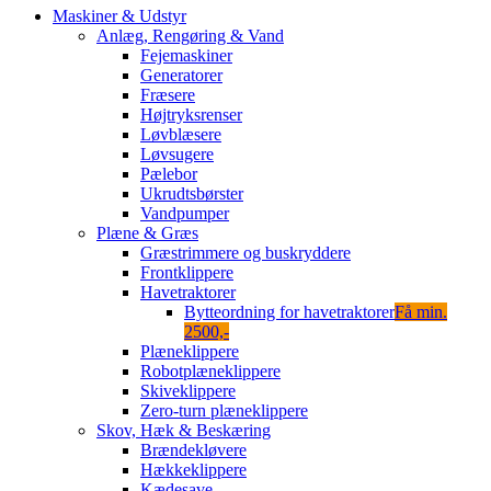
Maskiner & Udstyr
Anlæg, Rengøring & Vand
Fejemaskiner
Generatorer
Fræsere
Højtryksrenser
Løvblæsere
Løvsugere
Pælebor
Ukrudtsbørster
Vandpumper
Plæne & Græs
Græstrimmere og buskryddere
Frontklippere
Havetraktorer
Bytteordning for havetraktorer
Få min.
2500,-
Plæneklippere
Robotplæneklippere
Skiveklippere
Zero-turn plæneklippere
Skov, Hæk & Beskæring
Brændekløvere
Hækkeklippere
Kædesave