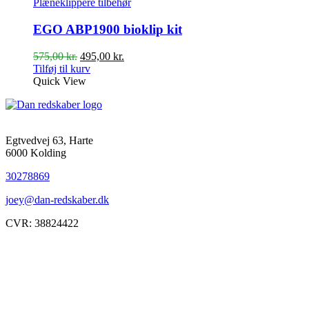
Plæneklippere tilbehør
EGO ABP1900 bioklip kit
Den
Den
575,00
kr.
495,00
kr.
oprindelige
aktuelle
Tilføj til kurv
pris
pris
Quick View
var:
er:
575,00 kr..
495,00 kr..
Egtvedvej 63, Harte
6000 Kolding
30278869
joey@dan-redskaber.dk
CVR: 38824422
Åbningstider
Mandag
8-12, 13-18
Tirsdag
8-12, 13-18
Onsdag
8-12, 13-18
Torsdag
8-12, 13-18