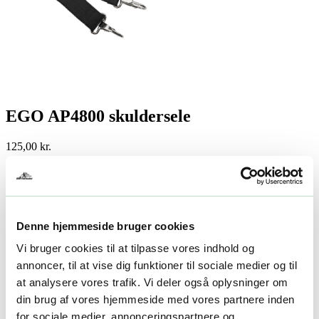
EGO AP4800 skuldersele
125,00
kr.
-
+
Tilføj til kurv
Facebook
Twitter
LinkedIn
Email
Varenummer (SKU):
EGO 0340164380
Kategori:
Multimaskiner
Denne hjemmeside bruger cookies
tilbehør
Tag:
EGO tilbehør
Vi bruger cookies til at tilpasse vores indhold og
Beskrivelse
annoncer, til at vise dig funktioner til sociale medier og til
Yderligere information
at analysere vores trafik. Vi deler også oplysninger om
din brug af vores hjemmeside med vores partnere inden
Beskrivelse
for sociale medier, annonceringspartnere og