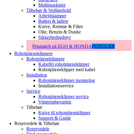
Multimaskiner
Tilbehør & Vedligehold
Arbejdslamper
Batteri & ladere
Knive, Remme & Filtre
Olie, Benzin & Dunke
Sikkerhedsudstyr
Prismatch på EGO & HONDA
POPULÆR
Robotplæneklippere
Robotplæneklippere
Kabelfri robotplæneklipper
Robotplæneklipper med kabel
Installation
Robotplæneklipper montering
Installationsservice
Service
Robotplæneklipper service
Vinteropbevaring
Tilbehør
Knive til robotplæneklipper
Support & Guide
Reservedele & Tilbehør
Reservedele