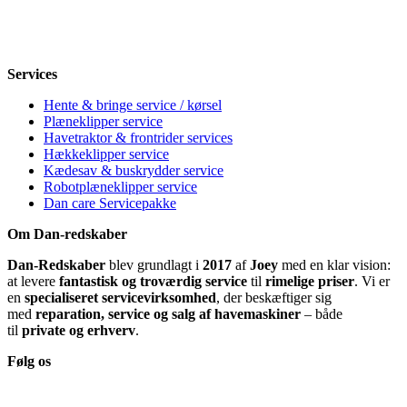
Fredag
8-12, 13-18
Lørdag
Lukket
Søndag
12-18
Services
Hente & bringe service / kørsel
Plæneklipper service
Havetraktor & frontrider services
Hækkeklipper service
Kædesav & buskrydder service
Robotplæneklipper service
Dan care Servicepakke
Om Dan-redskaber
Dan-Redskaber
blev grundlagt i
2017
af
Joey
med en klar vision:
at levere
fantastisk og troværdig service
til
rimelige priser
. Vi er
en
specialiseret servicevirksomhed
, der beskæftiger sig
med
reparation, service og salg af havemaskiner
– både
til
private og erhverv
.
Følg os