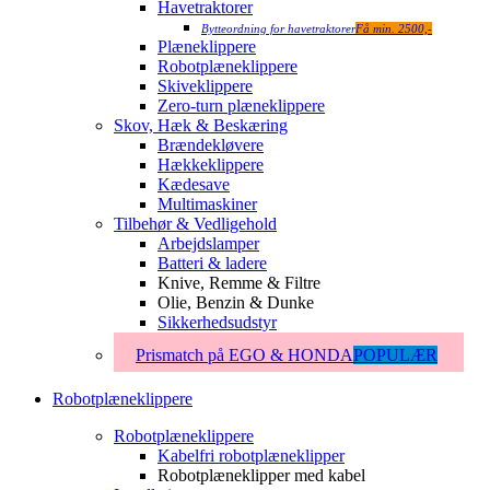
Havetraktorer
Bytteordning for havetraktorer
Få min. 2500,-
Plæneklippere
Robotplæneklippere
Skiveklippere
Zero-turn plæneklippere
Skov, Hæk & Beskæring
Brændekløvere
Hækkeklippere
Kædesave
Multimaskiner
Tilbehør & Vedligehold
Arbejdslamper
Batteri & ladere
Knive, Remme & Filtre
Olie, Benzin & Dunke
Sikkerhedsudstyr
Prismatch på EGO & HONDA
POPULÆR
Robotplæneklippere
Robotplæneklippere
Kabelfri robotplæneklipper
Robotplæneklipper med kabel