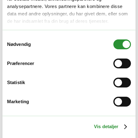
analysepartnere. Vores partnere kan kombinere disse
AP4800 skuldersele uden loop med to kroge til LB4800
data med andre oplysninger, du har givet dem, eller som
de har indsamlet fra din brug af deres tjenester.
Yderligere information
Samtykkevalg
Vægt
0,3 kg
Nødvendig
Relaterede produkter
Præferencer
Sikkerhedsudstyr
EGO AHP1500 benbeskytter
Statistik
200,00
kr.
Tilføj til kurv
Marketing
Quick View
GOD PRIS
Plæneklippere tilbehør
Vis detaljer
EGO AB1900 Bioklipkniv