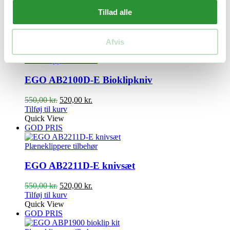
Tillad alle
Den
Den
300,00
kr.
285,00
kr.
oprindelige
aktuelle
Tilføj til kurv
pris
pris
Quick View
var:
er:
GOD PRIS
Afvis
300,00 kr..
285,00 kr..
Plæneklippere tilbehør
EGO AB2100D-E Bioklipkniv
Den
Den
550,00
kr.
520,00
kr.
oprindelige
aktuelle
Tilføj til kurv
pris
pris
Quick View
var:
er:
GOD PRIS
550,00 kr..
520,00 kr..
Plæneklippere tilbehør
EGO AB2211D-E knivsæt
Den
Den
550,00
kr.
520,00
kr.
oprindelige
aktuelle
Tilføj til kurv
pris
pris
Quick View
var:
er:
GOD PRIS
550,00 kr..
520,00 kr..