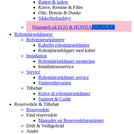
Batteri & ladere
Knive, Remme & Filtre
Olie, Benzin & Dunke
Sikkerhedsudstyr
Prismatch på EGO & HONDA
POPULÆR
Robotplæneklippere
Robotplæneklippere
Kabelfri robotplæneklipper
Robotplæneklipper med kabel
Installation
Robotplæneklipper montering
Installationsservice
Service
Robotplæneklipper service
Vinteropbevaring
Tilbehør
Knive til robotplæneklipper
Support & Guide
Reservedele & Tilbehør
Reservedele
Find reservedele
Manualer og Reservedelstegninger
Drift & Vedligehold
Andet