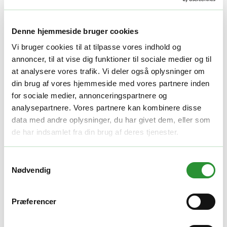
Denne hjemmeside bruger cookies
Vi bruger cookies til at tilpasse vores indhold og
EGO CH3200E lader
annoncer, til at vise dig funktioner til sociale medier og til
at analysere vores trafik. Vi deler også oplysninger om
Den
Den
800,00
kr.
695,00
kr.
din brug af vores hjemmeside med vores partnere inden
oprindelige
aktuelle
for sociale medier, annonceringspartnere og
pris
pris
-
+
var:
er:
analysepartnere. Vores partnere kan kombinere disse
Tilføj til kurv
800,00 kr..
695,00 kr..
Facebook
Twitter
LinkedIn
Email
data med andre oplysninger, du har givet dem, eller som
Varenummer (SKU):
EGO F120109001
Kategori:
Ladere
Tag:
de har indsamlet fra din brug af deres tjenester.
EGO opladere
Samtykkevalg
Beskrivelse
Nødvendig
Yderligere information
Beskrivelse
Præferencer
320W kviklader 56v