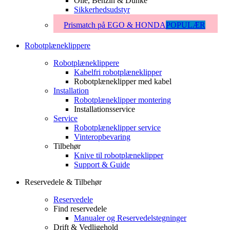
Olie, Benzin & Dunke
Sikkerhedsudstyr
Prismatch på EGO & HONDA
POPULÆR
Robotplæneklippere
Robotplæneklippere
Kabelfri robotplæneklipper
Robotplæneklipper med kabel
Installation
Robotplæneklipper montering
Installationsservice
Service
Robotplæneklipper service
Vinteropbevaring
Tilbehør
Knive til robotplæneklipper
Support & Guide
Reservedele & Tilbehør
Reservedele
Find reservedele
Manualer og Reservedelstegninger
Drift & Vedligehold