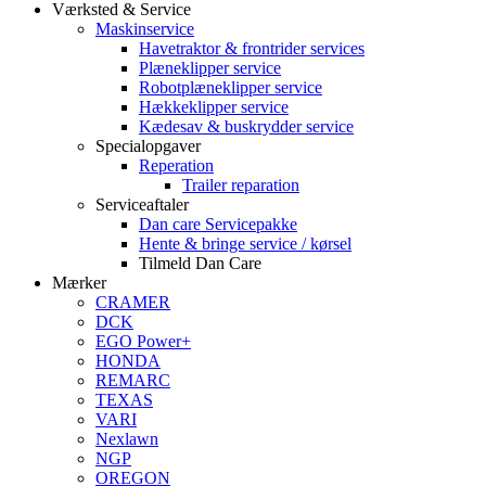
Værksted & Service
Maskinservice
Havetraktor & frontrider services
Plæneklipper service
Robotplæneklipper service
Hækkeklipper service
Kædesav & buskrydder service
Specialopgaver
Reperation
Trailer reparation
Serviceaftaler
Dan care Servicepakke
Hente & bringe service / kørsel
Tilmeld Dan Care
Mærker
CRAMER
DCK
EGO Power+
HONDA
REMARC
TEXAS
VARI
Nexlawn
NGP
OREGON