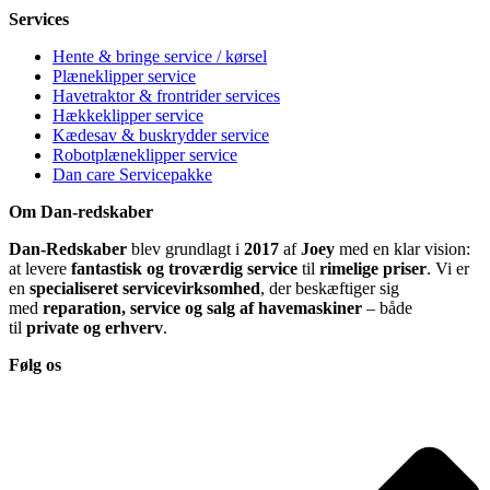
Services
Hente & bringe service / kørsel
Plæneklipper service
Havetraktor & frontrider services
Hækkeklipper service
Kædesav & buskrydder service
Robotplæneklipper service
Dan care Servicepakke
Om Dan-redskaber
Dan-Redskaber
blev grundlagt i
2017
af
Joey
med en klar vision:
at levere
fantastisk og troværdig service
til
rimelige priser
. Vi er
en
specialiseret servicevirksomhed
, der beskæftiger sig
med
reparation, service og salg af havemaskiner
– både
til
private og erhverv
.
Følg os