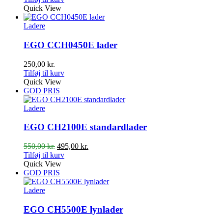
Quick View
Ladere
EGO CCH0450E lader
250,00
kr.
Tilføj til kurv
Quick View
GOD PRIS
Ladere
EGO CH2100E standardlader
Den
Den
550,00
kr.
495,00
kr.
oprindelige
aktuelle
Tilføj til kurv
pris
pris
Quick View
var:
er:
GOD PRIS
550,00 kr..
495,00 kr..
Ladere
EGO CH5500E lynlader