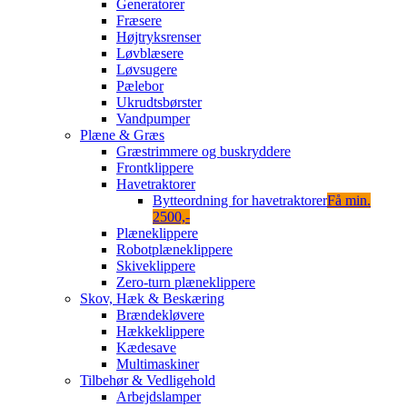
Generatorer
Fræsere
Højtryksrenser
Løvblæsere
Løvsugere
Pælebor
Ukrudtsbørster
Vandpumper
Plæne & Græs
Græstrimmere og buskryddere
Frontklippere
Havetraktorer
Bytteordning for havetraktorer
Få min.
2500,-
Plæneklippere
Robotplæneklippere
Skiveklippere
Zero-turn plæneklippere
Skov, Hæk & Beskæring
Brændekløvere
Hækkeklippere
Kædesave
Multimaskiner
Tilbehør & Vedligehold
Arbejdslamper