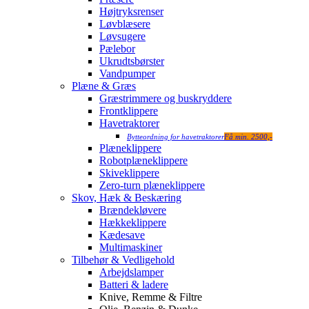
Højtryksrenser
Løvblæsere
Løvsugere
Pælebor
Ukrudtsbørster
Vandpumper
Plæne & Græs
Græstrimmere og buskryddere
Frontklippere
Havetraktorer
Bytteordning for havetraktorer
Få min. 2500,-
Plæneklippere
Robotplæneklippere
Skiveklippere
Zero-turn plæneklippere
Skov, Hæk & Beskæring
Brændekløvere
Hækkeklippere
Kædesave
Multimaskiner
Tilbehør & Vedligehold
Arbejdslamper
Batteri & ladere
Knive, Remme & Filtre