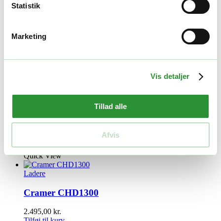
Statistik
Yderligere information
Marketing
Vægt
1,6 kg
Størrelse
24 × 12 × 24 cm
Relaterede produkter
Vis detaljer
Ladere
Tillad alle
Cramer 82CV15
Afvis
3.195,00
kr.
Tilføj til kurv
Quick View
Ladere
Cramer CHD1300
2.495,00
kr.
Tilføj til kurv