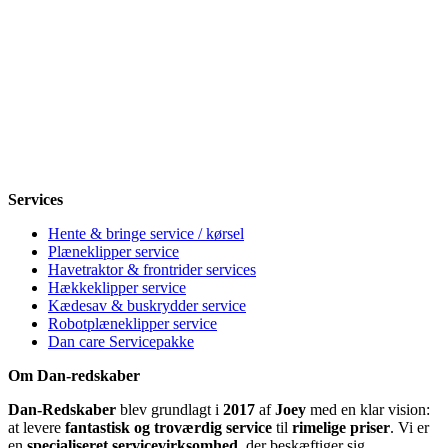
Åbningstider
Mandag
8-12, 13-18
Tirsdag
8-12, 13-18
Onsdag
8-12, 13-18
Torsdag
8-12, 13-18
Fredag
8-12, 13-18
Lørdag
Lukket
Søndag
12-18
Services
Hente & bringe service / kørsel
Plæneklipper service
Havetraktor & frontrider services
Hækkeklipper service
Kædesav & buskrydder service
Robotplæneklipper service
Dan care Servicepakke
Om Dan-redskaber
Dan-Redskaber
blev grundlagt i
2017
af
Joey
med en klar vision:
at levere
fantastisk og troværdig service
til
rimelige priser
. Vi er
en
specialiseret servicevirksomhed
, der beskæftiger sig