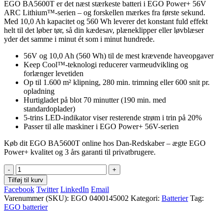
EGO BA5600T er det næst stærkeste batteri i EGO Power+ 56V
pris
pris
ARC Lithium™-serien – og forskellen mærkes fra første sekund.
var:
er:
Med 10,0 Ah kapacitet og 560 Wh leverer det konstant fuld effekt
4.625,00 kr..
4.195,00 kr..
helt til det løber tør, så din kædesav, plæneklipper eller løvblæser
yder det samme i minut ét som i minut hundrede.
56V og 10,0 Ah (560 Wh) til de mest krævende haveopgaver
Keep Cool™-teknologi reducerer varmeudvikling og
forlænger levetiden
Op til 1.600 m² klipning, 280 min. trimning eller 600 snit pr.
opladning
Hurtigladet på blot 70 minutter (190 min. med
standardoplader)
5-trins LED-indikator viser resterende strøm i trin på 20%
Passer til alle maskiner i EGO Power+ 56V-serien
Køb dit EGO BA5600T online hos Dan-Redskaber – ægte EGO
Power+ kvalitet og 3 års garanti til privatbrugere.
-
+
Tilføj til kurv
Facebook
Twitter
LinkedIn
Email
Varenummer (SKU):
EGO 0400145002
Kategori:
Batterier
Tag:
EGO batterier