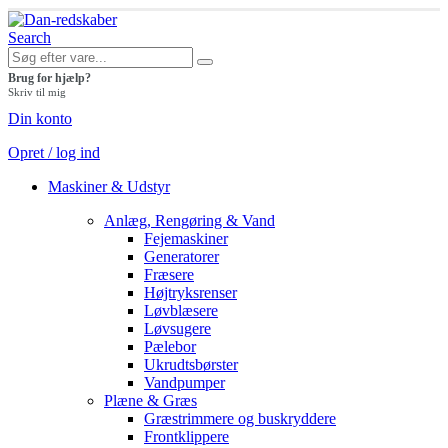
Search
Brug for hjælp?
Skriv til mig
Din konto
Opret / log ind
Maskiner & Udstyr
Anlæg, Rengøring & Vand
Fejemaskiner
Generatorer
Fræsere
Højtryksrenser
Løvblæsere
Løvsugere
Pælebor
Ukrudtsbørster
Vandpumper
Plæne & Græs
Græstrimmere og buskryddere
Frontklippere