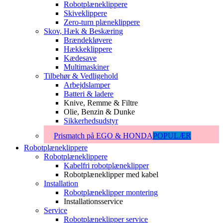
Robotplæneklippere
Skiveklippere
Zero-turn plæneklippere
Skov, Hæk & Beskæring
Brændekløvere
Hækkeklippere
Kædesave
Multimaskiner
Tilbehør & Vedligehold
Arbejdslamper
Batteri & ladere
Knive, Remme & Filtre
Olie, Benzin & Dunke
Sikkerhedsudstyr
Prismatch på EGO & HONDA
POPULÆR
Robotplæneklippere
Robotplæneklippere
Kabelfri robotplæneklipper
Robotplæneklipper med kabel
Installation
Robotplæneklipper montering
Installationsservice
Service
Robotplæneklipper service