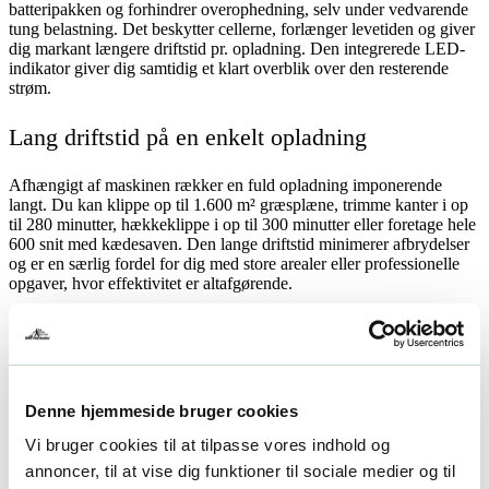
batteripakken og forhindrer overophedning, selv under vedvarende
tung belastning. Det beskytter cellerne, forlænger levetiden og giver
dig markant længere driftstid pr. opladning. Den integrerede LED-
indikator giver dig samtidig et klart overblik over den resterende
strøm.
Lang driftstid på en enkelt opladning
Afhængigt af maskinen rækker en fuld opladning imponerende
langt. Du kan klippe op til 1.600 m² græsplæne, trimme kanter i op
til 280 minutter, hækkeklippe i op til 300 minutter eller foretage hele
600 snit med kædesaven. Den lange driftstid minimerer afbrydelser
og er en særlig fordel for dig med store arealer eller professionelle
opgaver, hvor effektivitet er altafgørende.
EGO BA5600T batteri til hele EGO
Power+ 56V-serien
Denne hjemmeside bruger cookies
EGO BA5600T er fuldt udskifteligt med samtlige maskiner i EGO’s
56V-serie. Du bygger dermed en fælles batteriplatform frem for at
Vi bruger cookies til at tilpasse vores indhold og
investere i separate batterier til hvert redskab – fra plæneklipper og
annoncer, til at vise dig funktioner til sociale medier og til
trimmer til kædesav og løvblæser. Det gør dit setup mere fleksibelt