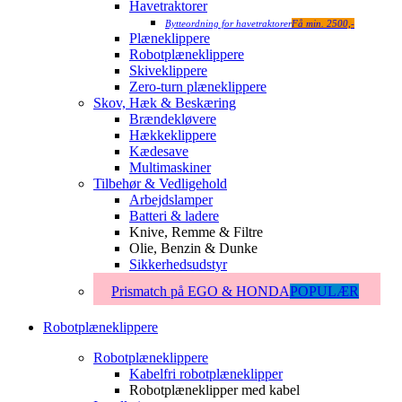
Havetraktorer
Bytteordning for havetraktorer
Få min. 2500,-
Plæneklippere
Robotplæneklippere
Skiveklippere
Zero-turn plæneklippere
Skov, Hæk & Beskæring
Brændekløvere
Hækkeklippere
Kædesave
Multimaskiner
Tilbehør & Vedligehold
Arbejdslamper
Batteri & ladere
Knive, Remme & Filtre
Olie, Benzin & Dunke
Sikkerhedsudstyr
Prismatch på EGO & HONDA
POPULÆR
Robotplæneklippere
Robotplæneklippere
Kabelfri robotplæneklipper
Robotplæneklipper med kabel