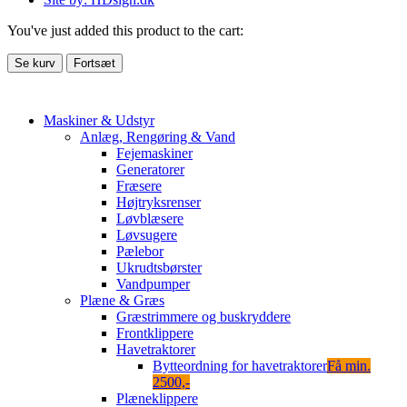
You've just added this product to the cart:
Se kurv
Fortsæt
Maskiner & Udstyr
Anlæg, Rengøring & Vand
Fejemaskiner
Generatorer
Fræsere
Højtryksrenser
Løvblæsere
Løvsugere
Pælebor
Ukrudtsbørster
Vandpumper
Plæne & Græs
Græstrimmere og buskryddere
Frontklippere
Havetraktorer
Bytteordning for havetraktorer
Få min.
2500,-
Plæneklippere