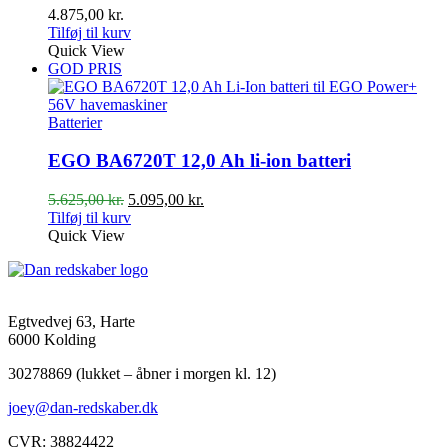
4.875,00
kr.
Tilføj til kurv
Quick View
GOD PRIS
Batterier
EGO BA6720T 12,0 Ah li-ion batteri
Den
Den
5.625,00
kr.
5.095,00
kr.
oprindelige
aktuelle
Tilføj til kurv
pris
pris
Quick View
var:
er:
5.625,00 kr..
5.095,00 kr..
Egtvedvej 63, Harte
6000 Kolding
30278869 (lukket – åbner i morgen kl. 12)
joey@dan-redskaber.dk
CVR: 38824422