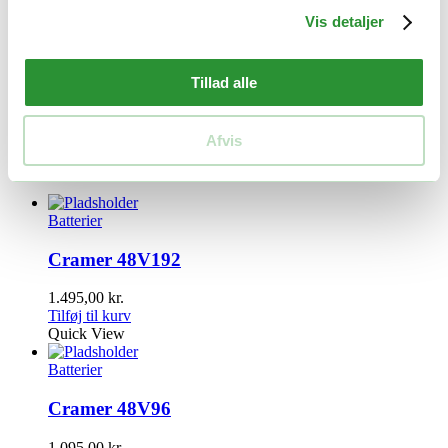
Vis detaljer
Yderligere information
Tillad alle
Vægt
3,9 kg
Størrelse
21 × 13 × 18 cm
Afvis
Relaterede produkter
Batterier
Cramer 48V192
1.495,00
kr.
Tilføj til kurv
Quick View
Batterier
Cramer 48V96
1.095,00
kr.