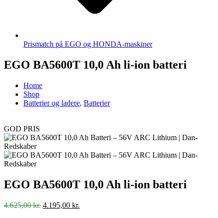
Prismatch på EGO og HONDA-maskiner
EGO BA5600T 10,0 Ah li-ion batteri
Home
Shop
Batterier og ladere
,
Batterier
GOD PRIS
EGO BA5600T 10,0 Ah li-ion batteri
Den
Den
4.625,00
kr.
4.195,00
kr.
oprindelige
aktuelle