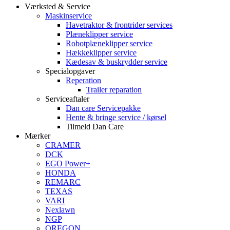
Værksted & Service
Maskinservice
Havetraktor & frontrider services
Plæneklipper service
Robotplæneklipper service
Hækkeklipper service
Kædesav & buskrydder service
Specialopgaver
Reperation
Trailer reparation
Serviceaftaler
Dan care Servicepakke
Hente & bringe service / kørsel
Tilmeld Dan Care
Mærker
CRAMER
DCK
EGO Power+
HONDA
REMARC
TEXAS
VARI
Nexlawn
NGP
OREGON