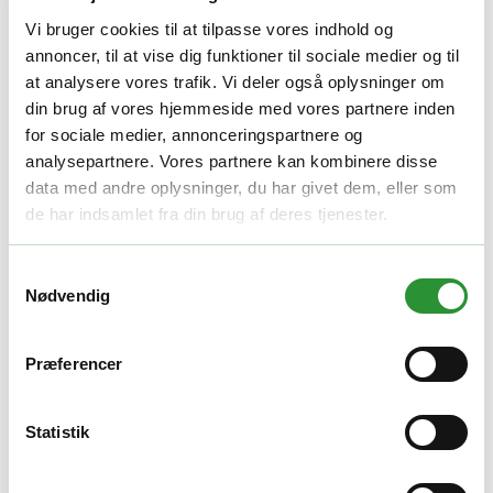
Vægt
1 kg
Vi bruger cookies til at tilpasse vores indhold og
Relaterede produkter
annoncer, til at vise dig funktioner til sociale medier og til
at analysere vores trafik. Vi deler også oplysninger om
GOD PRIS
din brug af vores hjemmeside med vores partnere inden
for sociale medier, annonceringspartnere og
Plæneklippere tilbehør
analysepartnere. Vores partnere kan kombinere disse
EGO AB1700 Bioklipkniv
data med andre oplysninger, du har givet dem, eller som
de har indsamlet fra din brug af deres tjenester.
Den
Den
250,00
kr.
235,00
kr.
oprindelige
aktuelle
Tilføj til kurv
pris
pris
Quick View
Samtykkevalg
var:
er:
GOD PRIS
Nødvendig
250,00 kr..
235,00 kr..
Plæneklippere tilbehør
EGO AB2211D-E knivsæt
Præferencer
Den
Den
550,00
kr.
520,00
kr.
oprindelige
aktuelle
Tilføj til kurv
Statistik
pris
pris
Quick View
var:
er:
GOD PRIS
550,00 kr..
520,00 kr..