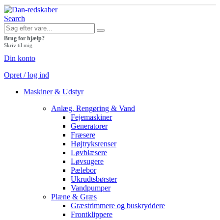
Search
Brug for hjælp?
Skriv til mig
Din konto
Opret / log ind
Maskiner & Udstyr
Anlæg, Rengøring & Vand
Fejemaskiner
Generatorer
Fræsere
Højtryksrenser
Løvblæsere
Løvsugere
Pælebor
Ukrudtsbørster
Vandpumper
Plæne & Græs
Græstrimmere og buskryddere
Frontklippere