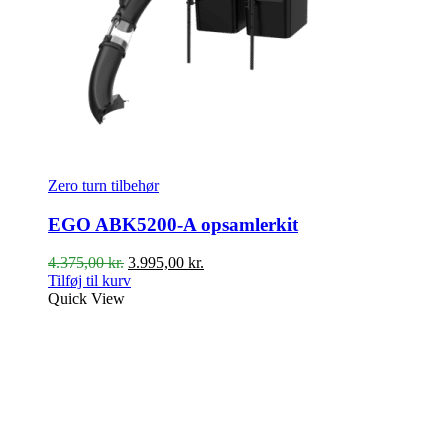
Zero turn tilbehør
EGO ABK5200-A opsamlerkit
Den
Den
4.375,00
kr.
3.995,00
kr.
oprindelige
aktuelle
Tilføj til kurv
pris
pris
Quick View
var:
er:
4.375,00 kr..
3.995,00 kr..