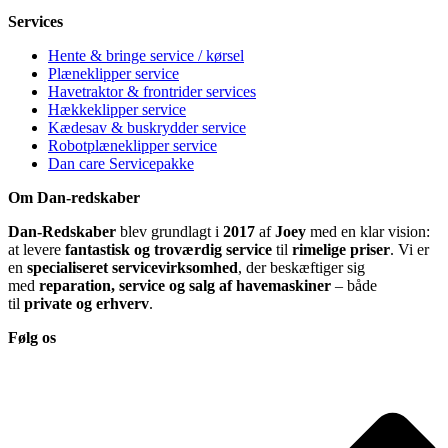
Services
Hente & bringe service / kørsel
Plæneklipper service
Havetraktor & frontrider services
Hækkeklipper service
Kædesav & buskrydder service
Robotplæneklipper service
Dan care Servicepakke
Om Dan-redskaber
Dan-Redskaber
blev grundlagt i
2017
af
Joey
med en klar vision:
at levere
fantastisk og troværdig service
til
rimelige priser
. Vi er
en
specialiseret servicevirksomhed
, der beskæftiger sig
med
reparation, service og salg af havemaskiner
– både
til
private og erhverv
.
Følg os