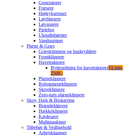
Generatorer
Fræsere
Højtryksrenser
Løvblæsere
Løvsugere
Pælebor
Ukrudtsbørster
Vandpumper
Plæne & Græs
Græstrimmere og buskryddere
Frontklippere
Havetraktorer
Bytteordning for havetraktorer
Få min.
2500,-
Plæneklippere
Robotplæneklippere
Skiveklippere
Zero-turn plæneklippere
Skov, Hæk & Beskæring
Brændekløvere
Hækkeklippere
Kædesave
Multimaskiner
Tilbehør & Vedligehold
Arbejdslamper