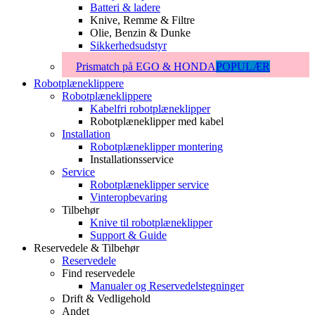
Batteri & ladere
Knive, Remme & Filtre
Olie, Benzin & Dunke
Sikkerhedsudstyr
Prismatch på EGO & HONDA
POPULÆR
Robotplæneklippere
Robotplæneklippere
Kabelfri robotplæneklipper
Robotplæneklipper med kabel
Installation
Robotplæneklipper montering
Installationsservice
Service
Robotplæneklipper service
Vinteropbevaring
Tilbehør
Knive til robotplæneklipper
Support & Guide
Reservedele & Tilbehør
Reservedele
Find reservedele
Manualer og Reservedelstegninger
Drift & Vedligehold
Andet