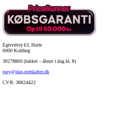
Egtvedvej 63, Harte
6000 Kolding
30278869 (lukket – åbner i dag kl. 8)
joey@dan-redskaber.dk
CVR: 38824422
Åbningstider
Mandag
8-12, 13-18
Tirsdag
8-12, 13-18
Onsdag
8-12, 13-18
Torsdag
8-12, 13-18
Fredag
8-12, 13-18
Lørdag
Lukket
Søndag
12-18