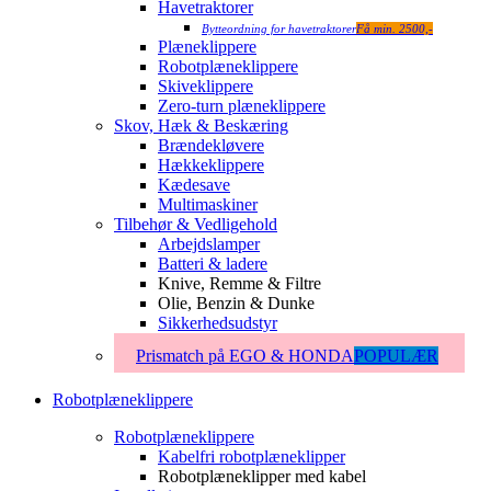
Havetraktorer
Bytteordning for havetraktorer
Få min. 2500,-
Plæneklippere
Robotplæneklippere
Skiveklippere
Zero-turn plæneklippere
Skov, Hæk & Beskæring
Brændekløvere
Hækkeklippere
Kædesave
Multimaskiner
Tilbehør & Vedligehold
Arbejdslamper
Batteri & ladere
Knive, Remme & Filtre
Olie, Benzin & Dunke
Sikkerhedsudstyr
Prismatch på EGO & HONDA
POPULÆR
Robotplæneklippere
Robotplæneklippere
Kabelfri robotplæneklipper
Robotplæneklipper med kabel