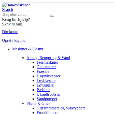
Search
Brug for hjælp?
Skriv til mig
Din konto
Opret / log ind
Maskiner & Udstyr
Anlæg, Rengøring & Vand
Fejemaskiner
Generatorer
Fræsere
Højtryksrenser
Løvblæsere
Løvsugere
Pælebor
Ukrudtsbørster
Vandpumper
Plæne & Græs
Græstrimmere og buskryddere
Frontklippere