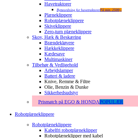
Havetraktorer
Bytteordning for havetraktorer
Få min. 2500,-
Plæneklippere
Robotplæneklippere
Skiveklippere
Zero-turn plæneklippere
Skov, Hæk & Beskæring
Brændekløvere
Hækkeklippere
Kædesave
Multimaskiner
Tilbehør & Vedligehold
Arbejdslamper
Batteri & ladere
Knive, Remme & Filtre
Olie, Benzin & Dunke
Sikkerhedsudstyr
Prismatch på EGO & HONDA
POPULÆR
Robotplæneklippere
Robotplæneklippere
Kabelfri robotplæneklipper
Robotplæneklipper med kabel