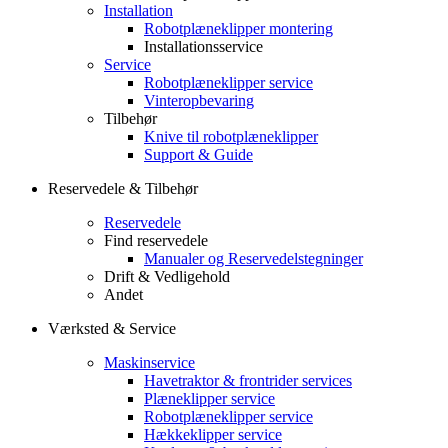
Installation
Robotplæneklipper montering
Installationsservice
Service
Robotplæneklipper service
Vinteropbevaring
Tilbehør
Knive til robotplæneklipper
Support & Guide
Reservedele & Tilbehør
Reservedele
Find reservedele
Manualer og Reservedelstegninger
Drift & Vedligehold
Andet
Værksted & Service
Maskinservice
Havetraktor & frontrider services
Plæneklipper service
Robotplæneklipper service
Hækkeklipper service