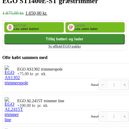
EGO ST1400E-ST græstrimmer
Den
Den
1.875,00
kr.
1.650,00
kr.
oprindelige
aktuelle
pris
pris
BATTERI
LADER
var:
er:
Lev. uden batteri
Lev. uden lader
1.875,00 kr..
1.650,00 kr..
Tilføj batteri og lader
Se officiel EGO-pakke
Ofte købt sammen med
EGO AS1302 trimmerspole
+
75,00
kr.
pr. stk.
−
+
Antal
EGO AL2415T trimmer line
+
100,00
kr.
pr. stk.
−
+
Antal