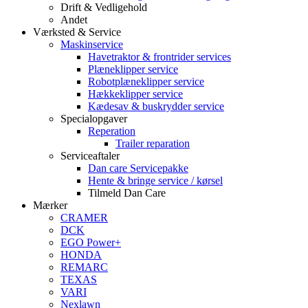
Drift & Vedligehold
Andet
Værksted & Service
Maskinservice
Havetraktor & frontrider services
Plæneklipper service
Robotplæneklipper service
Hækkeklipper service
Kædesav & buskrydder service
Specialopgaver
Reperation
Trailer reparation
Serviceaftaler
Dan care Servicepakke
Hente & bringe service / kørsel
Tilmeld Dan Care
Mærker
CRAMER
DCK
EGO Power+
HONDA
REMARC
TEXAS
VARI
Nexlawn