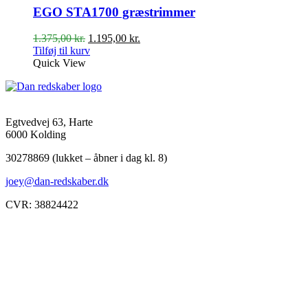
EGO STA1700 græstrimmer
Den
Den
1.375,00
kr.
1.195,00
kr.
oprindelige
aktuelle
Tilføj til kurv
pris
pris
Quick View
var:
er:
1.375,00 kr..
1.195,00 kr..
Egtvedvej 63, Harte
6000 Kolding
30278869 (lukket – åbner i dag kl. 8)
joey@dan-redskaber.dk
CVR: 38824422
Åbningstider
Mandag
8-12, 13-18
Tirsdag
8-12, 13-18
Onsdag
8-12, 13-18
Torsdag
8-12, 13-18
Fredag
8-12, 13-18