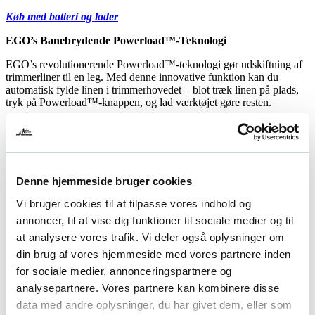
Køb med batteri og lader
EGO’s Banebrydende Powerload™-Teknologi
EGO’s revolutionerende Powerload™-teknologi gør udskiftning af
trimmerliner til en leg. Med denne innovative funktion kan du
automatisk fylde linen i trimmerhovedet – blot træk linen på plads,
tryk på Powerload™-knappen, og lad værktøjet gøre resten.
Specifikationer for ST1400E-ST
Klippebredde:
35 cm
Snitdiameter:
2,4 mm
Rotationsretning:
Klipper i urets retning
Denne hjemmeside bruger cookies
Hastighedsindstillinger:
Variable, så du kan øge kraften ved
særligt krævende opgaver.
Vi bruger cookies til at tilpasse vores indhold og
annoncer, til at vise dig funktioner til sociale medier og til
Praktiske og Ergonomiske Funktioner
at analysere vores trafik. Vi deler også oplysninger om
Powerload™-hoved:
Gør det nemt at fylde linen i
din brug af vores hjemmeside med vores partnere inden
trimmerhovedet.
for sociale medier, annonceringspartnere og
Justerbart løkkehåndtag:
Tilpasses din arbejdsstil for
optimal balance og kontrol.
analysepartnere. Vores partnere kan kombinere disse
Teleskopskaft:
Justerbar højde reducerer behovet for at bøje
data med andre oplysninger, du har givet dem, eller som
dig og sikrer langvarig komfort.