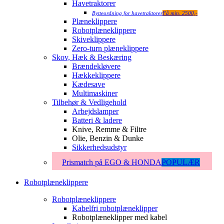
Havetraktorer
Bytteordning for havetraktorer
Få min. 2500,-
Plæneklippere
Robotplæneklippere
Skiveklippere
Zero-turn plæneklippere
Skov, Hæk & Beskæring
Brændekløvere
Hækkeklippere
Kædesave
Multimaskiner
Tilbehør & Vedligehold
Arbejdslamper
Batteri & ladere
Knive, Remme & Filtre
Olie, Benzin & Dunke
Sikkerhedsudstyr
Prismatch på EGO & HONDA
POPULÆR
Robotplæneklippere
Robotplæneklippere
Kabelfri robotplæneklipper
Robotplæneklipper med kabel