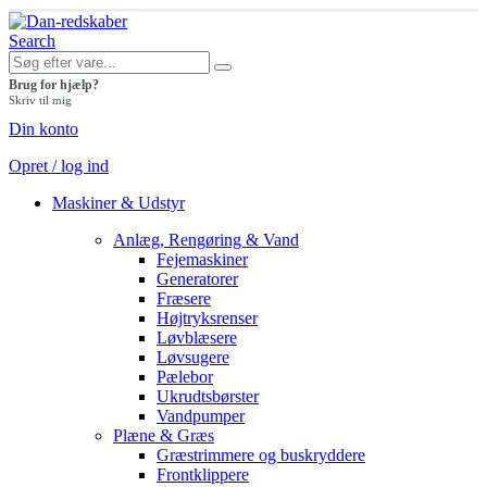
Search
Brug for hjælp?
Skriv til mig
Din konto
Opret / log ind
Maskiner & Udstyr
Anlæg, Rengøring & Vand
Fejemaskiner
Generatorer
Fræsere
Højtryksrenser
Løvblæsere
Løvsugere
Pælebor
Ukrudtsbørster
Vandpumper
Plæne & Græs
Græstrimmere og buskryddere
Frontklippere