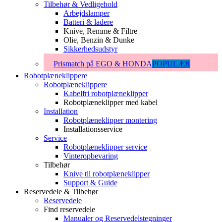
Tilbehør & Vedligehold
Arbejdslamper
Batteri & ladere
Knive, Remme & Filtre
Olie, Benzin & Dunke
Sikkerhedsudstyr
Prismatch på EGO & HONDA
POPULÆR
Robotplæneklippere
Robotplæneklippere
Kabelfri robotplæneklipper
Robotplæneklipper med kabel
Installation
Robotplæneklipper montering
Installationsservice
Service
Robotplæneklipper service
Vinteropbevaring
Tilbehør
Knive til robotplæneklipper
Support & Guide
Reservedele & Tilbehør
Reservedele
Find reservedele
Manualer og Reservedelstegninger