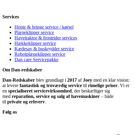
Lørdag
Lukket
Søndag
12-18
Services
Hente & bringe service / kørsel
Plæneklipper service
Havetraktor & frontrider services
Hækkeklipper service
Kædesav & buskrydder service
Robotplæneklipper service
Dan care Servicepakke
Om Dan-redskaber
Dan-Redskaber
blev grundlagt i
2017
af
Joey
med en klar vision:
at levere
fantastisk og troværdig service
til
rimelige priser
. Vi er
en
specialiseret servicevirksomhed
, der beskæftiger sig
med
reparation, service og salg af havemaskiner
– både
til
private og erhverv
.
Følg os