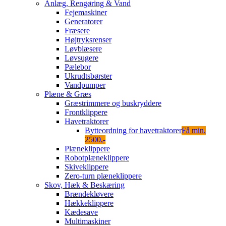
Anlæg, Rengøring & Vand
Fejemaskiner
Generatorer
Fræsere
Højtryksrenser
Løvblæsere
Løvsugere
Pælebor
Ukrudtsbørster
Vandpumper
Plæne & Græs
Græstrimmere og buskryddere
Frontklippere
Havetraktorer
Bytteordning for havetraktorer
Få min.
2500,-
Plæneklippere
Robotplæneklippere
Skiveklippere
Zero-turn plæneklippere
Skov, Hæk & Beskæring
Brændekløvere
Hækkeklippere
Kædesave
Multimaskiner