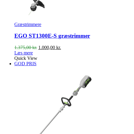
Græstrimmere
EGO ST1300E-S græstrimmer
Den
Den
1.375,00
kr.
1.000,00
kr.
oprindelige
aktuelle
Læs mere
pris
pris
Quick View
var:
er:
GOD PRIS
1.375,00 kr..
1.000,00 kr..