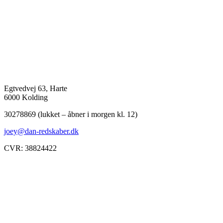
Egtvedvej 63, Harte
6000 Kolding
30278869 (lukket – åbner i morgen kl. 12)
joey@dan-redskaber.dk
CVR: 38824422
Åbningstider
Mandag
8-12, 13-18
Tirsdag
8-12, 13-18
Onsdag
8-12, 13-18
Torsdag
8-12, 13-18
Fredag
8-12, 13-18