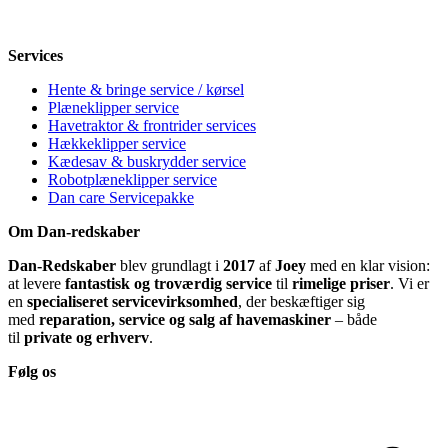
Lørdag
Lukket
Søndag
12-18
Services
Hente & bringe service / kørsel
Plæneklipper service
Havetraktor & frontrider services
Hækkeklipper service
Kædesav & buskrydder service
Robotplæneklipper service
Dan care Servicepakke
Om Dan-redskaber
Dan-Redskaber
blev grundlagt i
2017
af
Joey
med en klar vision:
at levere
fantastisk og troværdig service
til
rimelige priser
. Vi er
en
specialiseret servicevirksomhed
, der beskæftiger sig
med
reparation, service og salg af havemaskiner
– både
til
private og erhverv
.
Følg os