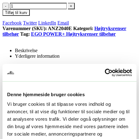
-
+
Tilføj til kurv
Facebook
Twitter
LinkedIn
Email
Varenummer (SKU):
ANZ2040E
Kategori:
Højtryksrenser
tilbehør
Tag:
EGO POWER+ Højtryksrenser tilbehør
Beskrivelse
Yderligere information
Beskrivelse
40° DYSE TIL HPW2000E
Denne hjemmeside bruger cookies
40°-Dysen er ideel til rengøring af biler og andre overflader, der
kræver en mere skånsom rengøring
Vi bruger cookies til at tilpasse vores indhold og
annoncer, til at vise dig funktioner til sociale medier og til
Yderligere information
at analysere vores trafik. Vi deler også oplysninger om
din brug af vores hjemmeside med vores partnere inden
Vægt
1 kg
for sociale medier, annonceringspartnere og