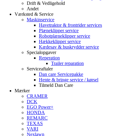
Drift & Vedligehold
Andet
Værksted & Service
Maskinservice
Havetraktor & frontrider services
Plæneklipper service
Robotplæneklipper service
Hækkeklipper service
Kædesav & buskrydder service
Specialopgaver
Reperation
Trailer reparation
Serviceaftaler
Dan care Servicepakke
Hente & bringe service / kørsel
Tilmeld Dan Care
Mærker
CRAMER
DCK
EGO Power+
HONDA
REMARC
TEXAS
VARI
Nexlawn