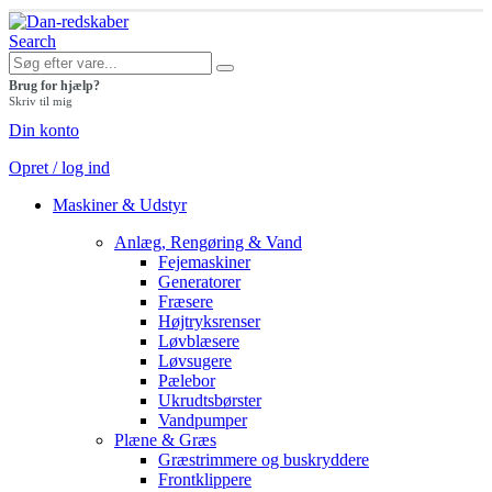
Search
Brug for hjælp?
Skriv til mig
Din konto
Opret / log ind
Maskiner & Udstyr
Anlæg, Rengøring & Vand
Fejemaskiner
Generatorer
Fræsere
Højtryksrenser
Løvblæsere
Løvsugere
Pælebor
Ukrudtsbørster
Vandpumper
Plæne & Græs
Græstrimmere og buskryddere
Frontklippere