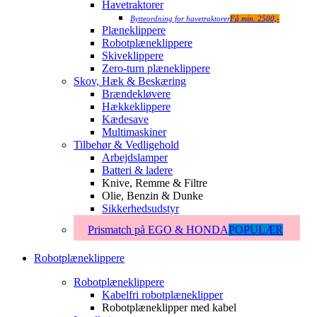
Havetraktorer
Bytteordning for havetraktorer
Få min. 2500,-
Plæneklippere
Robotplæneklippere
Skiveklippere
Zero-turn plæneklippere
Skov, Hæk & Beskæring
Brændekløvere
Hækkeklippere
Kædesave
Multimaskiner
Tilbehør & Vedligehold
Arbejdslamper
Batteri & ladere
Knive, Remme & Filtre
Olie, Benzin & Dunke
Sikkerhedsudstyr
Prismatch på EGO & HONDA
POPULÆR
Robotplæneklippere
Robotplæneklippere
Kabelfri robotplæneklipper
Robotplæneklipper med kabel