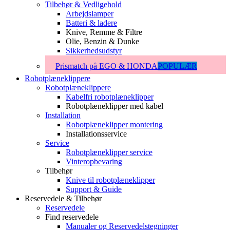
Tilbehør & Vedligehold
Arbejdslamper
Batteri & ladere
Knive, Remme & Filtre
Olie, Benzin & Dunke
Sikkerhedsudstyr
Prismatch på EGO & HONDA
POPULÆR
Robotplæneklippere
Robotplæneklippere
Kabelfri robotplæneklipper
Robotplæneklipper med kabel
Installation
Robotplæneklipper montering
Installationsservice
Service
Robotplæneklipper service
Vinteropbevaring
Tilbehør
Knive til robotplæneklipper
Support & Guide
Reservedele & Tilbehør
Reservedele
Find reservedele
Manualer og Reservedelstegninger