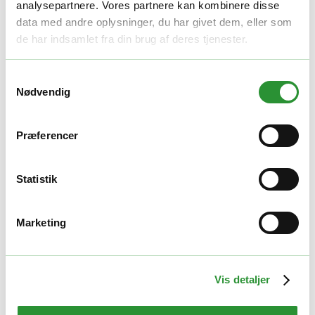
analysepartnere. Vores partnere kan kombinere disse
Relaterede Produkter
data med andre oplysninger, du har givet dem, eller som
de har indsamlet fra din brug af deres tjenester.
Højtryksrenser tilbehør
Samtykkevalg
EGO AFC2000E SKUMKANON
Nødvendig
475,00
kr.
Tilføj til kurv
Quick View
Præferencer
Højtryksrenser tilbehør
Statistik
EGO ANZ2000E-R SKYLLEDYSE
50,00
kr.
Marketing
Tilføj til kurv
Quick View
Højtryksrenser tilbehør
Vis detaljer
EGO ANZ2000E-T dyse