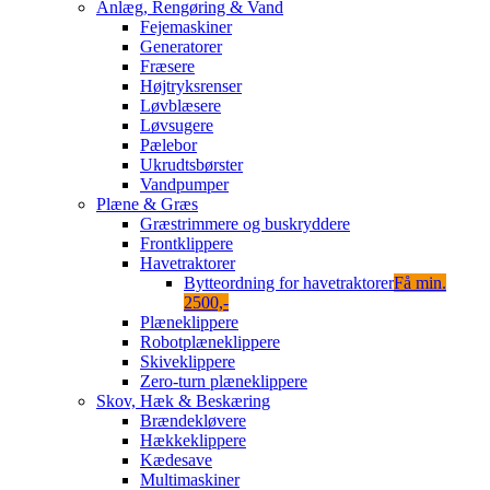
Anlæg, Rengøring & Vand
Fejemaskiner
Generatorer
Fræsere
Højtryksrenser
Løvblæsere
Løvsugere
Pælebor
Ukrudtsbørster
Vandpumper
Plæne & Græs
Græstrimmere og buskryddere
Frontklippere
Havetraktorer
Bytteordning for havetraktorer
Få min.
2500,-
Plæneklippere
Robotplæneklippere
Skiveklippere
Zero-turn plæneklippere
Skov, Hæk & Beskæring
Brændekløvere
Hækkeklippere
Kædesave
Multimaskiner