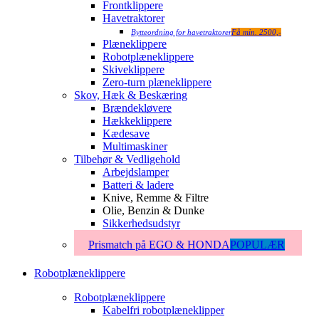
Frontklippere
Havetraktorer
Bytteordning for havetraktorer
Få min. 2500,-
Plæneklippere
Robotplæneklippere
Skiveklippere
Zero-turn plæneklippere
Skov, Hæk & Beskæring
Brændekløvere
Hækkeklippere
Kædesave
Multimaskiner
Tilbehør & Vedligehold
Arbejdslamper
Batteri & ladere
Knive, Remme & Filtre
Olie, Benzin & Dunke
Sikkerhedsudstyr
Prismatch på EGO & HONDA
POPULÆR
Robotplæneklippere
Robotplæneklippere
Kabelfri robotplæneklipper