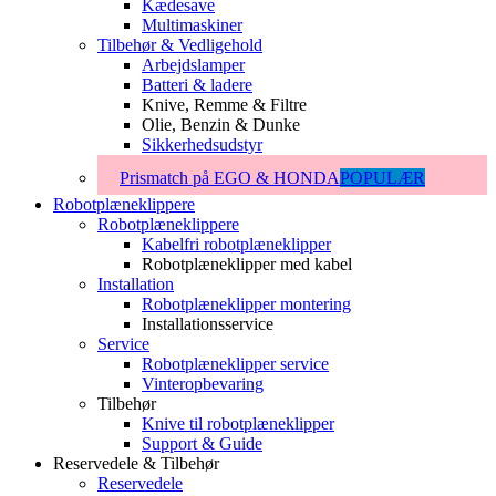
Kædesave
Multimaskiner
Tilbehør & Vedligehold
Arbejdslamper
Batteri & ladere
Knive, Remme & Filtre
Olie, Benzin & Dunke
Sikkerhedsudstyr
Prismatch på EGO & HONDA
POPULÆR
Robotplæneklippere
Robotplæneklippere
Kabelfri robotplæneklipper
Robotplæneklipper med kabel
Installation
Robotplæneklipper montering
Installationsservice
Service
Robotplæneklipper service
Vinteropbevaring
Tilbehør
Knive til robotplæneklipper
Support & Guide
Reservedele & Tilbehør
Reservedele