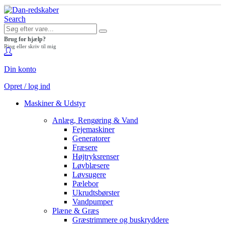
Search
Brug for hjælp?
Ring eller skriv til mig
Din konto
Opret / log ind
Maskiner & Udstyr
Anlæg, Rengøring & Vand
Fejemaskiner
Generatorer
Fræsere
Højtryksrenser
Løvblæsere
Løvsugere
Pælebor
Ukrudtsbørster
Vandpumper
Plæne & Græs
Græstrimmere og buskryddere