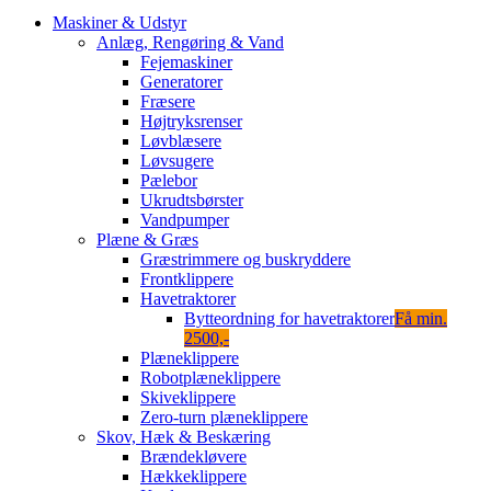
Maskiner & Udstyr
Anlæg, Rengøring & Vand
Fejemaskiner
Generatorer
Fræsere
Højtryksrenser
Løvblæsere
Løvsugere
Pælebor
Ukrudtsbørster
Vandpumper
Plæne & Græs
Græstrimmere og buskryddere
Frontklippere
Havetraktorer
Bytteordning for havetraktorer
Få min.
2500,-
Plæneklippere
Robotplæneklippere
Skiveklippere
Zero-turn plæneklippere
Skov, Hæk & Beskæring
Brændekløvere
Hækkeklippere