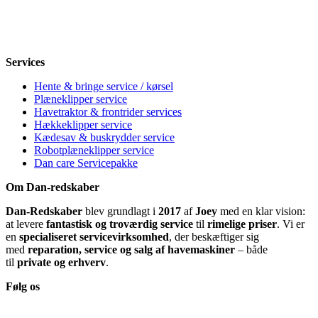
Fredag
8-12, 13-18
Lørdag
Lukket
Søndag
12-18
Services
Hente & bringe service / kørsel
Plæneklipper service
Havetraktor & frontrider services
Hækkeklipper service
Kædesav & buskrydder service
Robotplæneklipper service
Dan care Servicepakke
Om Dan-redskaber
Dan-Redskaber
blev grundlagt i
2017
af
Joey
med en klar vision:
at levere
fantastisk og troværdig service
til
rimelige priser
. Vi er
en
specialiseret servicevirksomhed
, der beskæftiger sig
med
reparation, service og salg af havemaskiner
– både
til
private og erhverv
.
Følg os