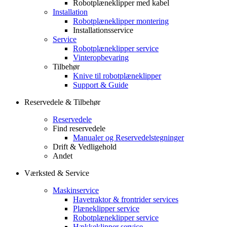
Robotplæneklipper med kabel
Installation
Robotplæneklipper montering
Installationsservice
Service
Robotplæneklipper service
Vinteropbevaring
Tilbehør
Knive til robotplæneklipper
Support & Guide
Reservedele & Tilbehør
Reservedele
Find reservedele
Manualer og Reservedelstegninger
Drift & Vedligehold
Andet
Værksted & Service
Maskinservice
Havetraktor & frontrider services
Plæneklipper service
Robotplæneklipper service
Hækkeklipper service