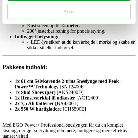
Selvkørende med bakgear:
Let at manøvrere, selv på trange områder.
Afvis
Udstyret med hjul med høj trækkraft.
Justerbar udkaster:
Kast sneen op til
15 meter
.
200° justerbar retning for præcis styring.
Indbygget belysning:
4 LED-lys sikrer, at du kan arbejde i mørke og skabe en
sikker sti eller indkørsel.
Pakkens indhold:
1x 61 cm Selvkørende 2-trins Sneslynge med Peak
Power™ Technology
[SNT2400E]
1x Skid Shoes (par)
[AKS2400D]
1x Renseværktøj til udkaster
[ACT2400]
2x 7,5 Ah batterier
[BA4200T]
2x 550 W hurtigladere
[CH5500E]
Med EGO Power+ Professional sneslyngen får du en komplet
løsning, der gør snerydning nemmere, hurtigere og mere effektiv –
uanset vejret!