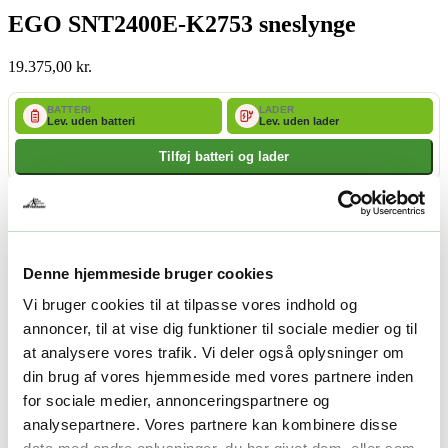
EGO SNT2400E-K2753 sneslynge
19.375,00
kr.
BATTERI
LADER
Lev. uden batteri
Lev. uden lader
Tilføj batteri og lader
-
+
Tilføj til kurv
Facebook
Twitter
LinkedIn
Email
Availability:
Bestillingsvare – Sendes så snart den lander
Varenummer (SKU):
EGO 0140019003K2753
Kategori:
Denne hjemmeside bruger cookies
Sneslynger
Vi bruger cookies til at tilpasse vores indhold og
annoncer, til at vise dig funktioner til sociale medier og til
Beskrivelse
at analysere vores trafik. Vi deler også oplysninger om
Yderligere information
din brug af vores hjemmeside med vores partnere inden
Beskrivelse
for sociale medier, annonceringspartnere og
analysepartnere. Vores partnere kan kombinere disse