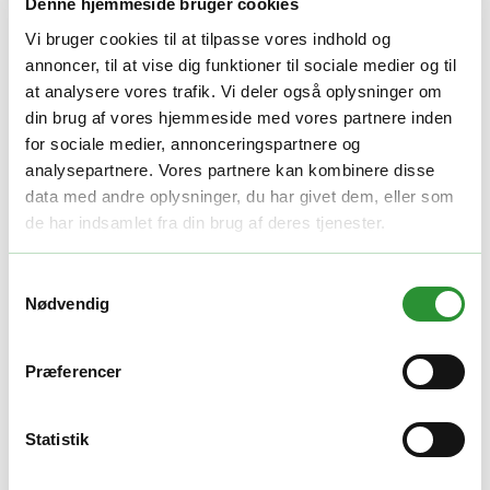
Vægt
1 kg
Denne hjemmeside bruger cookies
Vi bruger cookies til at tilpasse vores indhold og
Relaterede produkter
annoncer, til at vise dig funktioner til sociale medier og til
at analysere vores trafik. Vi deler også oplysninger om
GOD PRIS
din brug af vores hjemmeside med vores partnere inden
Plæneklippere tilbehør
for sociale medier, annonceringspartnere og
analysepartnere. Vores partnere kan kombinere disse
EGO AB1900 Bioklipkniv
data med andre oplysninger, du har givet dem, eller som
Den
Den
de har indsamlet fra din brug af deres tjenester.
300,00
kr.
285,00
kr.
oprindelige
aktuelle
Tilføj til kurv
pris
pris
Quick View
var:
er:
GOD PRIS
Samtykkevalg
300,00 kr..
285,00 kr..
Nødvendig
Plæneklippere tilbehør
EGO AB2100D-E Bioklipkniv
Præferencer
Den
Den
550,00
kr.
520,00
kr.
oprindelige
aktuelle
Tilføj til kurv
Statistik
pris
pris
Quick View
var:
er:
GOD PRIS
550,00 kr..
520,00 kr..