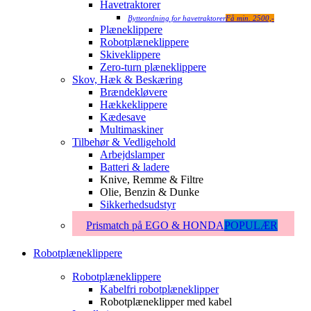
Havetraktorer
Bytteordning for havetraktorer
Få min. 2500,-
Plæneklippere
Robotplæneklippere
Skiveklippere
Zero-turn plæneklippere
Skov, Hæk & Beskæring
Brændekløvere
Hækkeklippere
Kædesave
Multimaskiner
Tilbehør & Vedligehold
Arbejdslamper
Batteri & ladere
Knive, Remme & Filtre
Olie, Benzin & Dunke
Sikkerhedsudstyr
Prismatch på EGO & HONDA
POPULÆR
Robotplæneklippere
Robotplæneklippere
Kabelfri robotplæneklipper
Robotplæneklipper med kabel