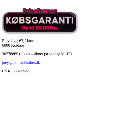
Egtvedvej 63, Harte
6000 Kolding
30278869 (lukket – åbner på søndag kl. 12)
joey@dan-redskaber.dk
CVR: 38824422
Åbningstider
Mandag
8-12, 13-18
Tirsdag
8-12, 13-18
Onsdag
8-12, 13-18
Torsdag
8-12, 13-18
Fredag
8-12, 13-18
Lørdag
Lukket