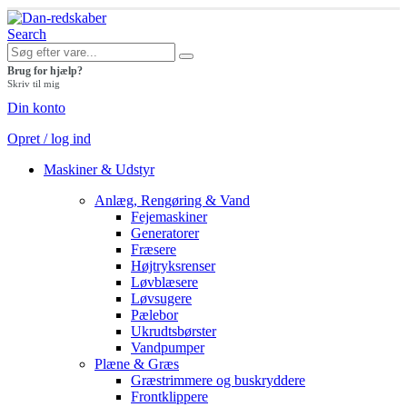
Search
Brug for hjælp?
Skriv til mig
Din konto
Opret / log ind
Maskiner & Udstyr
Anlæg, Rengøring & Vand
Fejemaskiner
Generatorer
Fræsere
Højtryksrenser
Løvblæsere
Løvsugere
Pælebor
Ukrudtsbørster
Vandpumper
Plæne & Græs
Græstrimmere og buskryddere
Frontklippere