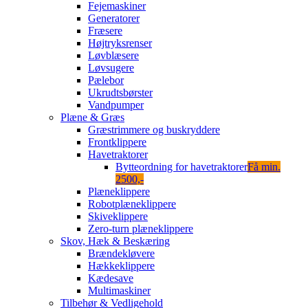
Fejemaskiner
Generatorer
Fræsere
Højtryksrenser
Løvblæsere
Løvsugere
Pælebor
Ukrudtsbørster
Vandpumper
Plæne & Græs
Græstrimmere og buskryddere
Frontklippere
Havetraktorer
Bytteordning for havetraktorer
Få min.
2500,-
Plæneklippere
Robotplæneklippere
Skiveklippere
Zero-turn plæneklippere
Skov, Hæk & Beskæring
Brændekløvere
Hækkeklippere
Kædesave
Multimaskiner
Tilbehør & Vedligehold