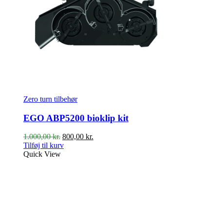
Zero turn tilbehør
EGO ABP5200 bioklip kit
Den
Den
1.000,00
kr.
800,00
kr.
oprindelige
aktuelle
Tilføj til kurv
pris
pris
Quick View
var:
er:
1.000,00 kr..
800,00 kr..