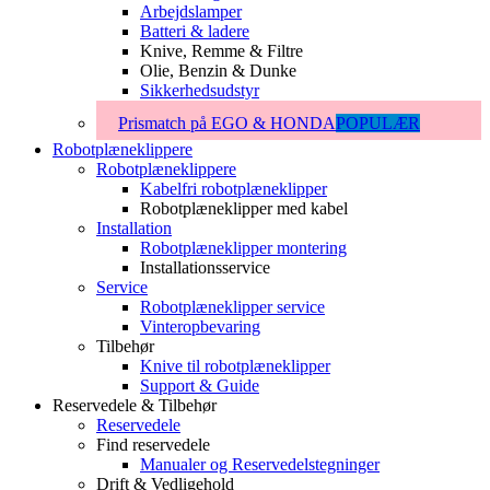
Arbejdslamper
Batteri & ladere
Knive, Remme & Filtre
Olie, Benzin & Dunke
Sikkerhedsudstyr
Prismatch på EGO & HONDA
POPULÆR
Robotplæneklippere
Robotplæneklippere
Kabelfri robotplæneklipper
Robotplæneklipper med kabel
Installation
Robotplæneklipper montering
Installationsservice
Service
Robotplæneklipper service
Vinteropbevaring
Tilbehør
Knive til robotplæneklipper
Support & Guide
Reservedele & Tilbehør
Reservedele
Find reservedele
Manualer og Reservedelstegninger
Drift & Vedligehold