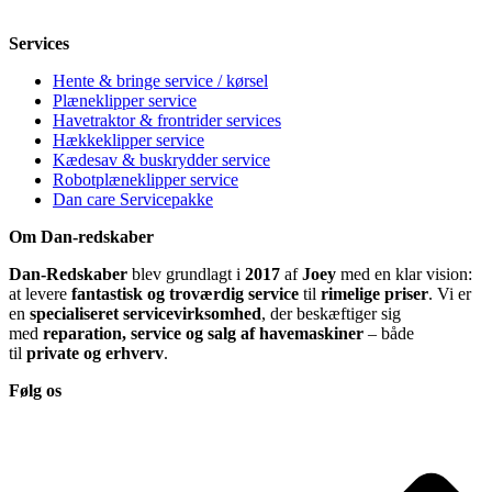
Søndag
12-18
Services
Hente & bringe service / kørsel
Plæneklipper service
Havetraktor & frontrider services
Hækkeklipper service
Kædesav & buskrydder service
Robotplæneklipper service
Dan care Servicepakke
Om Dan-redskaber
Dan-Redskaber
blev grundlagt i
2017
af
Joey
med en klar vision:
at levere
fantastisk og troværdig service
til
rimelige priser
. Vi er
en
specialiseret servicevirksomhed
, der beskæftiger sig
med
reparation, service og salg af havemaskiner
– både
til
private og erhverv
.
Følg os