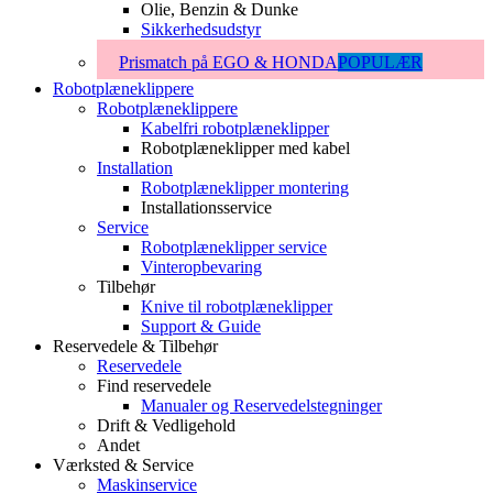
Olie, Benzin & Dunke
Sikkerhedsudstyr
Prismatch på EGO & HONDA
POPULÆR
Robotplæneklippere
Robotplæneklippere
Kabelfri robotplæneklipper
Robotplæneklipper med kabel
Installation
Robotplæneklipper montering
Installationsservice
Service
Robotplæneklipper service
Vinteropbevaring
Tilbehør
Knive til robotplæneklipper
Support & Guide
Reservedele & Tilbehør
Reservedele
Find reservedele
Manualer og Reservedelstegninger
Drift & Vedligehold
Andet
Værksted & Service
Maskinservice