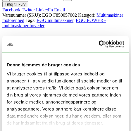
var:
er:
Tilføj til kurv
3.000,00 kr..
2.695,00 kr..
Facebook
Twitter
LinkedIn
Email
Varenummer (SKU):
EGO F850057002
Kategori:
Multimaskiner
motorenhed
Tags:
EGO multimaskiner
,
EGO POWER+
multimaskiner hoveder
Beskrivelse
Yderligere information
Beskrivelse
Denne hjemmeside bruger cookies
Beskrivelse
Vi bruger cookies til at tilpasse vores indhold og
annoncer, til at vise dig funktioner til sociale medier og til
EGO PHX1600 Motorenhed –
at analysere vores trafik. Vi deler også oplysninger om
din brug af vores hjemmeside med vores partnere inden
Kraftfuld og fleksibel batterimotor til
for sociale medier, annonceringspartnere og
alle opgaver
analysepartnere. Vores partnere kan kombinere disse
data med andre oplysninger, du har givet dem, eller som
Opdag den alsidige og robuste
EGO PHX1600 motorenhed
,
de har indsamlet fra din brug af deres tjenester.
designet til krævende brugere, der ønsker maksimal ydeevne og
fleksibilitet i haven – helt uden støj, røg eller bøvl med benzin.