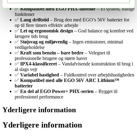
selv under belastning
✅
Kompatibel med EGO PHX-tilbehør
– Ét system, mange
funktioner
✅
Lang driftstid
– Brug den med EGO’s 56V batterier for
op til flere timers effektiv arbejde
✅
Let og ergonomisk design
– God balance og komfort ved
længere tids brug
✅
Støjsvag og miljøvenlig
– Ingen emissioner, minimal
vedligeholdelse
✅
Kraft som benzin – bare bedre
– Velegnet til
professionelle brugere og større haver
✅
IPX4-klassificeret
– Vandafvisende konstruktion til brug i
al slags vejr
✅
Variabel hastighed
– Fuldkontrol over arbejdshastigheden
✅
Kompatibel med alle EGO 56V ARC Lithium™
batterier
✅
En del af EGO Power+ PHX-serien
– Bygget til
professionel performance
Yderligere information
Yderligere information