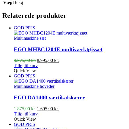
Vægt
6 kg
Relaterede produkter
GOD PRIS
Multimaskine sæt
EGO MHBC1204E multiværktøjssæt
Den
Den
9.875,00
kr.
8.995,00
kr.
oprindelige
aktuelle
Tilføj til kurv
pris
pris
Quick View
var:
er:
GOD PRIS
9.875,00 kr..
8.995,00 kr..
Multimaskine hoveder
EGO DA1400 værtikalskærer
Den
Den
1.875,00
kr.
1.695,00
kr.
oprindelige
aktuelle
Tilføj til kurv
pris
pris
Quick View
var:
er:
GOD PRIS