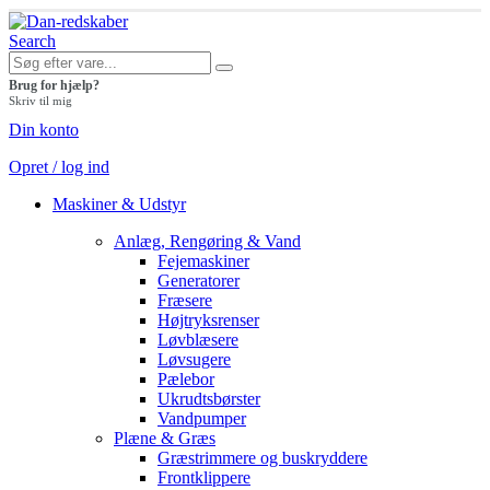
Search
Brug for hjælp?
Skriv til mig
Din konto
Opret / log ind
Maskiner & Udstyr
Anlæg, Rengøring & Vand
Fejemaskiner
Generatorer
Fræsere
Højtryksrenser
Løvblæsere
Løvsugere
Pælebor
Ukrudtsbørster
Vandpumper
Plæne & Græs
Græstrimmere og buskryddere
Frontklippere