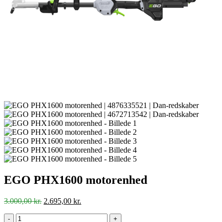
EGO PHX1600 motorenhed
Den
Den
3.000,00
kr.
2.695,00
kr.
oprindelige
aktuelle
pris
pris
-
+