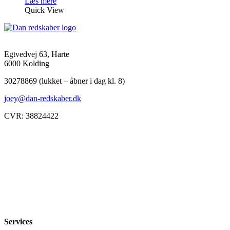
Læs mere
Quick View
Egtvedvej 63, Harte
6000 Kolding
30278869 (lukket – åbner i dag kl. 8)
joey@dan-redskaber.dk
CVR: 38824422
Åbningstider
Mandag
8-12, 13-18
Tirsdag
8-12, 13-18
Onsdag
8-12, 13-18
Torsdag
8-12, 13-18
Fredag
8-12, 13-18
Lørdag
Lukket
Søndag
12-18
Services