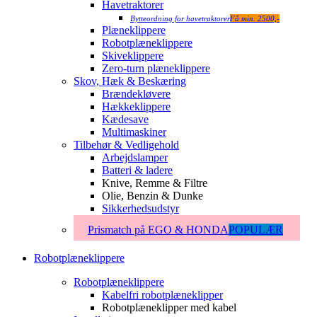
Havetraktorer
Bytteordning for havetraktorer
Få min. 2500,-
Plæneklippere
Robotplæneklippere
Skiveklippere
Zero-turn plæneklippere
Skov, Hæk & Beskæring
Brændekløvere
Hækkeklippere
Kædesave
Multimaskiner
Tilbehør & Vedligehold
Arbejdslamper
Batteri & ladere
Knive, Remme & Filtre
Olie, Benzin & Dunke
Sikkerhedsudstyr
Prismatch på EGO & HONDA
POPULÆR
Robotplæneklippere
Robotplæneklippere
Kabelfri robotplæneklipper
Robotplæneklipper med kabel