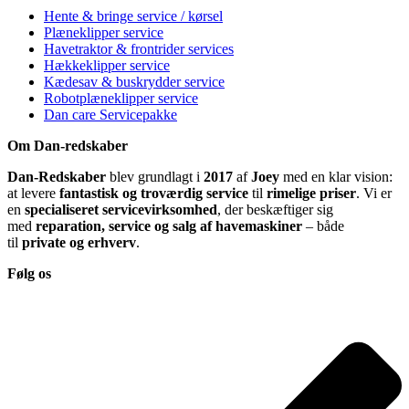
Hente & bringe service / kørsel
Plæneklipper service
Havetraktor & frontrider services
Hækkeklipper service
Kædesav & buskrydder service
Robotplæneklipper service
Dan care Servicepakke
Om Dan-redskaber
Dan-Redskaber
blev grundlagt i
2017
af
Joey
med en klar vision:
at levere
fantastisk og troværdig service
til
rimelige priser
. Vi er
en
specialiseret servicevirksomhed
, der beskæftiger sig
med
reparation, service og salg af havemaskiner
– både
til
private og erhverv
.
Følg os