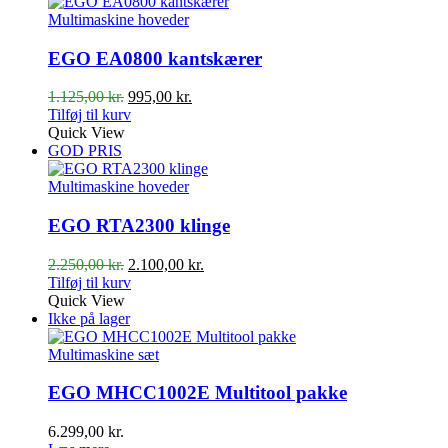
1.875,00 kr..
1.695,00 kr..
Multimaskine hoveder
EGO EA0800 kantskærer
Den
Den
1.125,00
kr.
995,00
kr.
oprindelige
aktuelle
Tilføj til kurv
pris
pris
Quick View
var:
er:
GOD PRIS
1.125,00 kr..
995,00 kr..
Multimaskine hoveder
EGO RTA2300 klinge
Den
Den
2.250,00
kr.
2.100,00
kr.
oprindelige
aktuelle
Tilføj til kurv
pris
pris
Quick View
var:
er:
Ikke på lager
2.250,00 kr..
2.100,00 kr..
Multimaskine sæt
EGO MHCC1002E Multitool pakke
6.299,00
kr.