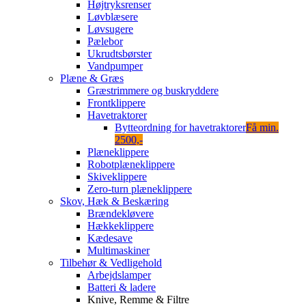
Højtryksrenser
Løvblæsere
Løvsugere
Pælebor
Ukrudtsbørster
Vandpumper
Plæne & Græs
Græstrimmere og buskryddere
Frontklippere
Havetraktorer
Bytteordning for havetraktorer
Få min.
2500,-
Plæneklippere
Robotplæneklippere
Skiveklippere
Zero-turn plæneklippere
Skov, Hæk & Beskæring
Brændekløvere
Hækkeklippere
Kædesave
Multimaskiner
Tilbehør & Vedligehold
Arbejdslamper
Batteri & ladere
Knive, Remme & Filtre