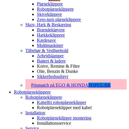
Plæneklippere
Robotplæneklippere
Skiveklippere
Zero-turn plæneklippere
Skov, Hæk & Beskæring
Brændekløvere
Hækkeklippere
Kædesave
Multimaskiner
Tilbehør & Vedligehold
Arbejdslamper
Batteri & ladere
Knive, Remme & Filtre
Olie, Benzin & Dunke
Sikkerhedsudstyr
Prismatch på EGO & HONDA
POPULÆR
Robotplæneklippere
Robotplæneklippere
Kabelfri robotplæneklipper
Robotplæneklipper med kabel
Installation
Robotplæneklipper montering
Installationsservice
Service