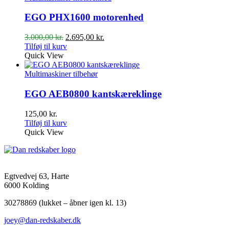
EGO PHX1600 motorenhed
Den
Den
3.000,00
kr.
2.695,00
kr.
oprindelige
aktuelle
Tilføj til kurv
pris
pris
Quick View
var:
er:
3.000,00 kr..
2.695,00 kr..
Multimaskiner tilbehør
EGO AEB0800 kantskæreklinge
125,00
kr.
Tilføj til kurv
Quick View
Egtvedvej 63, Harte
6000 Kolding
30278869 (lukket – åbner igen kl. 13)
joey@dan-redskaber.dk