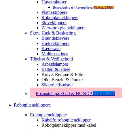
Havetraktorer
Bytteordning for havetraktorer
Få min. 2500,-
Plæneklippere
Robotplæneklippere
Skiveklippere
Zero-turn plæneklippere
Skov, Hæk & Beskæring
Brændekløvere
Hækkeklippere
Kædesave
Multimaskiner
Tilbehør & Vedligehold
Arbejdslamper
Batteri & ladere
Knive, Remme & Filtre
Olie, Benzin & Dunke
Sikkerhedsudstyr
Prismatch på EGO & HONDA
POPULÆR
Robotplæneklippere
Robotplæneklippere
Kabelfri robotplæneklipper
Robotplæneklipper med kabel