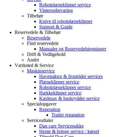
Robotplæneklipper service
Vinteropbevaring
Tilbehør
Knive til robotplæneklipper
Support & Guide
Reservedele & Tilbehør
Reservedele
Find reservedele
Manualer og Reservedelstegninger
Drift & Vedligehold
Andet
Værksted & Service
Maskinservice
Havetraktor & frontrider services
Plæneklipper service
Robotplæneklipper service
Hækkeklipper service
Kædesav & buskrydder service
Specialopgaver
Reperation
Trailer reparation
Serviceaftaler
Dan care Servicepakke
Hente & bringe service / kørsel
Tilmeld Dan Care