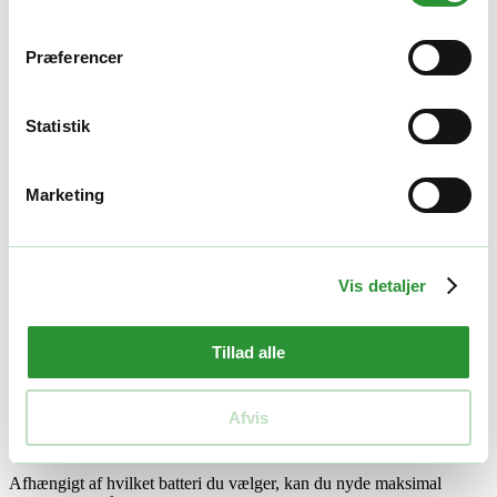
Sne bliver ikke længere et problem med den nye
EGO SSA1200
sneskovl
. Monter den nemt på dit multiværktøj, og gør snefjernelse i
indkørsler, på terrasser og stier til en hurtig og effektiv opgave.
Præferencer
Effektivitet og kraft
Statistik
Skæreflade
: 300 mm bred, så du kan rydde store mængder
sne på én gang og blive hurtigere færdig.
Kasteafstand
: Op til 7,5 meter, hvilket giver dig kontrol over
Marketing
sneens retning og gør arbejdet lettere.
Fræsehastighed
: 2000-1650 omdrejninger pr. minut, der
effektivt fjerner sneen fra dit arbejdsområde.
Vis detaljer
Kompatible power heads
Denne sneskovl kan bruges med følgende kraftfulde power heads
Tillad alle
fra EGO:
PH1400E
Afvis
PH1420E
PHX1600
Afhængigt af hvilket batteri du vælger, kan du nyde maksimal