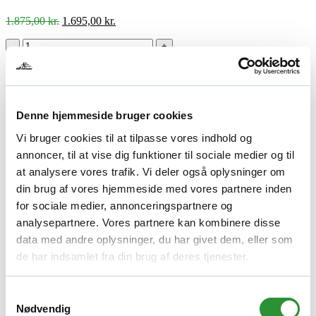
Den
Den
1.875,00
kr.
1.695,00
kr.
oprindelige
aktuelle
pris
pris
-
+
var:
er:
Tilføj til kurv
1.875,00 kr..
1.695,00 kr..
Facebook
Twitter
LinkedIn
Email
Availability:
Bestillingsvare – Sendes så snart den lander
Varenummer (SKU):
EGO 0260041001
Kategorier:
Multimaskine
hoveder
,
Multimaskiner tilbehør
,
Sneslynger
Tags:
EGO
Denne hjemmeside bruger cookies
multimaskiner
,
EGO POWER+ multimaskiner hoveder
Vi bruger cookies til at tilpasse vores indhold og
annoncer, til at vise dig funktioner til sociale medier og til
Beskrivelse
at analysere vores trafik. Vi deler også oplysninger om
Yderligere information
din brug af vores hjemmeside med vores partnere inden
Beskrivelse
for sociale medier, annonceringspartnere og
analysepartnere. Vores partnere kan kombinere disse
30 cm sneslynge til PH1400E, PH1420E og PHX1600
data med andre oplysninger, du har givet dem, eller som
de har indsamlet fra din brug af deres tjenester.
EGO SSA1200 Sneskovl – Slip for besværet
med sne
Samtykkevalg
Nødvendig