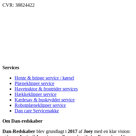
CVR: 38824422
Åbningstider
Mandag
8-12, 13-18
Tirsdag
8-12, 13-18
Onsdag
8-12, 13-18
Torsdag
8-12, 13-18
Fredag
8-12, 13-18
Lørdag
Lukket
Søndag
12-18
Services
Hente & bringe service / kørsel
Plæneklipper service
Havetraktor & frontrider services
Hækkeklipper service
Kædesav & buskrydder service
Robotplæneklipper service
Dan care Servicepakke
Om Dan-redskaber
Dan-Redskaber
blev grundlagt i
2017
af
Joey
med en klar vision: