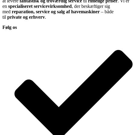
at levere
fantastisk og troværdig service
til
rimelige priser
. Vi er
en
specialiseret servicevirksomhed
, der beskæftiger sig
med
reparation, service og salg af havemaskiner
– både
til
private og erhverv
.
Følg os