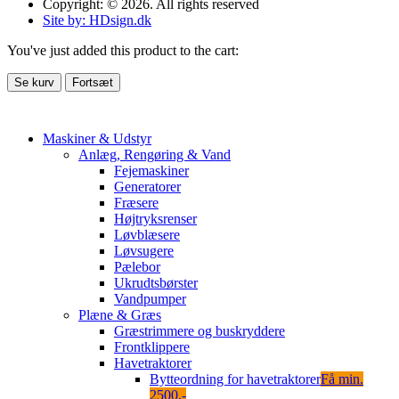
Copyright: © 2026. All rights reserved
Site by: HDsign.dk
You've just added this product to the cart:
Se kurv
Fortsæt
Maskiner & Udstyr
Anlæg, Rengøring & Vand
Fejemaskiner
Generatorer
Fræsere
Højtryksrenser
Løvblæsere
Løvsugere
Pælebor
Ukrudtsbørster
Vandpumper
Plæne & Græs
Græstrimmere og buskryddere
Frontklippere
Havetraktorer
Bytteordning for havetraktorer
Få min.
2500,-