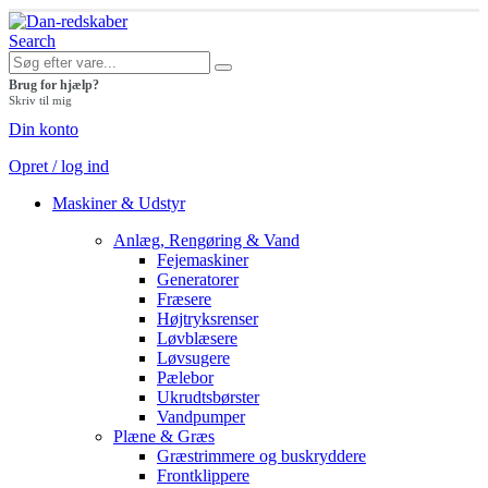
Search
Brug for hjælp?
Skriv til mig
Din konto
Opret / log ind
Maskiner & Udstyr
Anlæg, Rengøring & Vand
Fejemaskiner
Generatorer
Fræsere
Højtryksrenser
Løvblæsere
Løvsugere
Pælebor
Ukrudtsbørster
Vandpumper
Plæne & Græs
Græstrimmere og buskryddere
Frontklippere