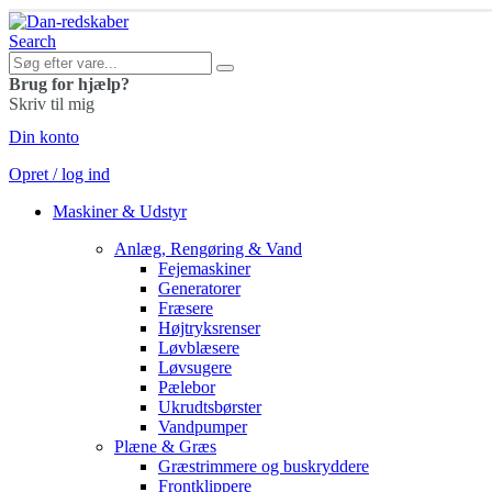
Search
Brug for hjælp?
Skriv til mig
Din konto
Opret / log ind
Maskiner & Udstyr
Anlæg, Rengøring & Vand
Fejemaskiner
Generatorer
Fræsere
Højtryksrenser
Løvblæsere
Løvsugere
Pælebor
Ukrudtsbørster
Vandpumper
Plæne & Græs
Græstrimmere og buskryddere
Frontklippere