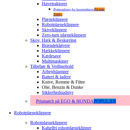
Havetraktorer
Bytteordning for havetraktorer
Få min.
2500,-
Plæneklippere
Robotplæneklippere
Skiveklippere
Zero-turn plæneklippere
Skov, Hæk & Beskæring
Brændekløvere
Hækkeklippere
Kædesave
Multimaskiner
Tilbehør & Vedligehold
Arbejdslamper
Batteri & ladere
Knive, Remme & Filtre
Olie, Benzin & Dunke
Sikkerhedsudstyr
Prismatch på EGO & HONDA
POPULÆR
Robotplæneklippere
Robotplæneklippere
Kabelfri robotplæneklipper