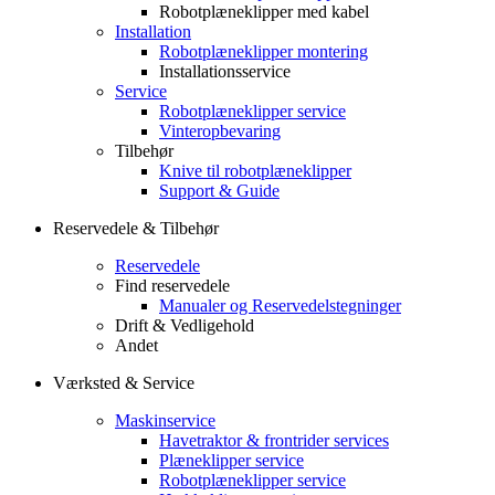
Robotplæneklipper med kabel
Installation
Robotplæneklipper montering
Installationsservice
Service
Robotplæneklipper service
Vinteropbevaring
Tilbehør
Knive til robotplæneklipper
Support & Guide
Reservedele & Tilbehør
Reservedele
Find reservedele
Manualer og Reservedelstegninger
Drift & Vedligehold
Andet
Værksted & Service
Maskinservice
Havetraktor & frontrider services
Plæneklipper service
Robotplæneklipper service