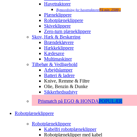
Havetraktorer
Bytteordning for havetraktorer
Få min. 2500,-
Plæneklippere
Robotplæneklippere
Skiveklippere
Zero-turn plæneklippere
Skov, Hæk & Beskæring
Brændekløvere
Hækkeklippere
Kædesave
Multimaskiner
Tilbehør & Vedligehold
Arbejdslamper
Batteri & ladere
Knive, Remme & Filtre
Olie, Benzin & Dunke
Sikkerhedsudstyr
Prismatch på EGO & HONDA
POPULÆR
Robotplæneklippere
Robotplæneklippere
Kabelfri robotplæneklipper
Robotplæneklipper med kabel