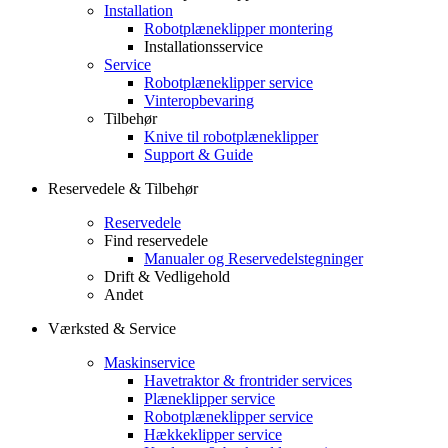
Installation
Robotplæneklipper montering
Installationsservice
Service
Robotplæneklipper service
Vinteropbevaring
Tilbehør
Knive til robotplæneklipper
Support & Guide
Reservedele & Tilbehør
Reservedele
Find reservedele
Manualer og Reservedelstegninger
Drift & Vedligehold
Andet
Værksted & Service
Maskinservice
Havetraktor & frontrider services
Plæneklipper service
Robotplæneklipper service
Hækkeklipper service