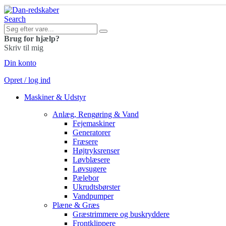
Search
Brug for hjælp?
Skriv til mig
Din konto
Opret / log ind
Maskiner & Udstyr
Anlæg, Rengøring & Vand
Fejemaskiner
Generatorer
Fræsere
Højtryksrenser
Løvblæsere
Løvsugere
Pælebor
Ukrudtsbørster
Vandpumper
Plæne & Græs
Græstrimmere og buskryddere
Frontklippere