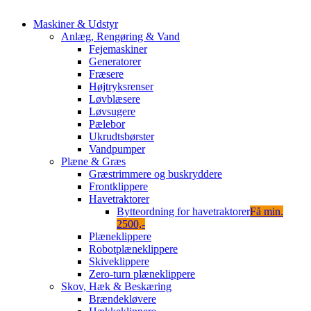
Maskiner & Udstyr
Anlæg, Rengøring & Vand
Fejemaskiner
Generatorer
Fræsere
Højtryksrenser
Løvblæsere
Løvsugere
Pælebor
Ukrudtsbørster
Vandpumper
Plæne & Græs
Græstrimmere og buskryddere
Frontklippere
Havetraktorer
Bytteordning for havetraktorer
Få min.
2500,-
Plæneklippere
Robotplæneklippere
Skiveklippere
Zero-turn plæneklippere
Skov, Hæk & Beskæring
Brændekløvere