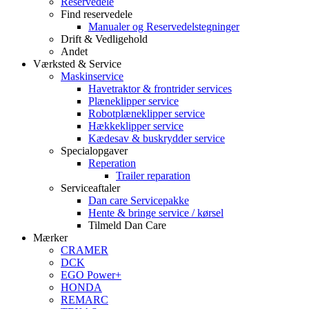
Reservedele
Find reservedele
Manualer og Reservedelstegninger
Drift & Vedligehold
Andet
Værksted & Service
Maskinservice
Havetraktor & frontrider services
Plæneklipper service
Robotplæneklipper service
Hækkeklipper service
Kædesav & buskrydder service
Specialopgaver
Reperation
Trailer reparation
Serviceaftaler
Dan care Servicepakke
Hente & bringe service / kørsel
Tilmeld Dan Care
Mærker
CRAMER
DCK
EGO Power+
HONDA
REMARC