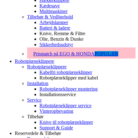
Hækkeklippere
Kædesave
Multimaskiner
Tilbehør & Vedligehold
Arbejdslamper
Batteri & ladere
Knive, Remme & Filtre
Olie, Benzin & Dunke
Sikkerhedsudstyr
Prismatch på EGO & HONDA
POPULÆR
Robotplæneklippere
Robotplæneklippere
Kabelfri robotplæneklipper
Robotplæneklipper med kabel
Installation
Robotplæneklipper montering
Installationsservice
Service
Robotplæneklipper service
Vinteropbevaring
Tilbehør
Knive til robotplæneklipper
Support & Guide
Reservedele & Tilbehør