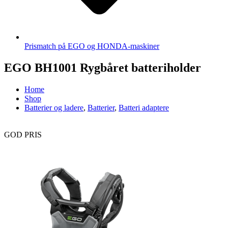
Prismatch på EGO og HONDA-maskiner
EGO BH1001 Rygbåret batteriholder
Home
Shop
Batterier og ladere
,
Batterier
,
Batteri adaptere
GOD PRIS