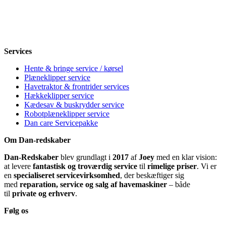
Torsdag
8-12, 13-18
Fredag
8-12, 13-18
Lørdag
Lukket
Søndag
12-18
Services
Hente & bringe service / kørsel
Plæneklipper service
Havetraktor & frontrider services
Hækkeklipper service
Kædesav & buskrydder service
Robotplæneklipper service
Dan care Servicepakke
Om Dan-redskaber
Dan-Redskaber
blev grundlagt i
2017
af
Joey
med en klar vision:
at levere
fantastisk og troværdig service
til
rimelige priser
. Vi er
en
specialiseret servicevirksomhed
, der beskæftiger sig
med
reparation, service og salg af havemaskiner
– både
til
private og erhverv
.
Følg os