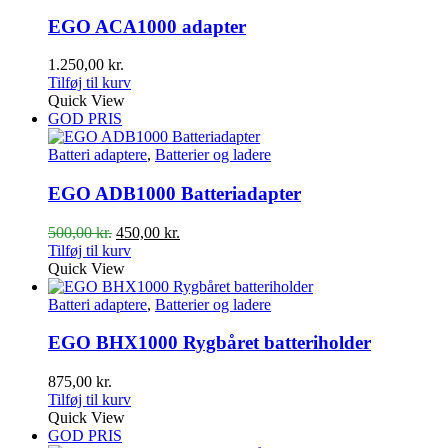
EGO ACA1000 adapter
1.250,00
kr.
Tilføj til kurv
Quick View
GOD PRIS
Batteri adaptere
,
Batterier og ladere
EGO ADB1000 Batteriadapter
Den
Den
500,00
kr.
450,00
kr.
oprindelige
aktuelle
Tilføj til kurv
pris
pris
Quick View
var:
er:
500,00 kr..
450,00 kr..
Batteri adaptere
,
Batterier og ladere
EGO BHX1000 Rygbåret batteriholder
875,00
kr.
Tilføj til kurv
Quick View
GOD PRIS