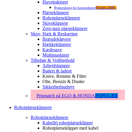
Havetraktorer
Bytteordning for havetraktorer
Få min. 2500,-
Plæneklippere
Robotplæneklippere
Skiveklippere
Zero-turn plæneklippere
Skov, Hæk & Beskæring
Brændekløvere
Hækkeklippere
Kædesave
Multimaskiner
Tilbehør & Vedligehold
Arbejdslamper
Batteri & ladere
Knive, Remme & Filtre
Olie, Benzin & Dunke
Sikkerhedsudstyr
Prismatch på EGO & HONDA
POPULÆR
Robotplæneklippere
Robotplæneklippere
Kabelfri robotplæneklipper
Robotplæneklipper med kabel