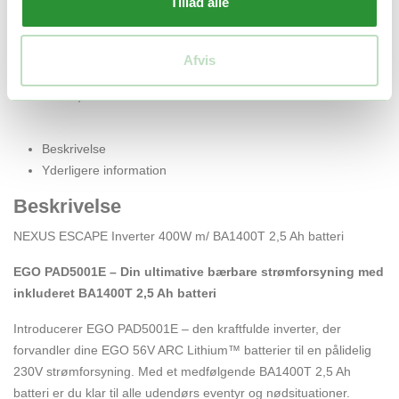
Tillad alle
-
+
pris
pris
var:
er:
Tilføj til kurv
3.000,00 kr..
2.700,00 kr..
Facebook
Twitter
LinkedIn
Email
Afvis
Varenummer (SKU):
EGO F130018006
Kategori:
Invertere
Tags:
EGO livsstil
,
EGO POWER+ invertere
Beskrivelse
Yderligere information
Beskrivelse
NEXUS ESCAPE Inverter 400W m/ BA1400T 2,5 Ah batteri
EGO PAD5001E – Din ultimative bærbare strømforsyning med
inkluderet BA1400T 2,5 Ah batteri
Introducerer EGO PAD5001E – den kraftfulde inverter, der
forvandler dine EGO 56V ARC Lithium™ batterier til en pålidelig
230V strømforsyning. Med et medfølgende BA1400T 2,5 Ah
batteri er du klar til alle udendørs eventyr og nødsituationer.