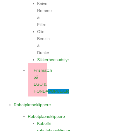
Knive,
Remme
&
Filtre
Olie,
Benzin
&
Dunke
Sikkerhedsudstyr
Prismatch
på
EGO &
HONDA
POPULÆR
Robotplæneklippere
Robotplæneklippere
Kabelfri
robotplæneklipper