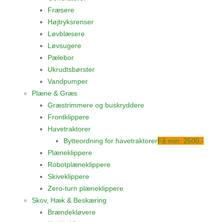
Fræsere
Højtryksrenser
Løvblæsere
Løvsugere
Pælebor
Ukrudtsbørster
Vandpumper
Plæne & Græs
Græstrimmere og buskryddere
Frontklippere
Havetraktorer
Bytteordning for havetraktorer
Få min. 2500,-
Plæneklippere
Robotplæneklippere
Skiveklippere
Zero-turn plæneklippere
Skov, Hæk & Beskæring
Brændekløvere