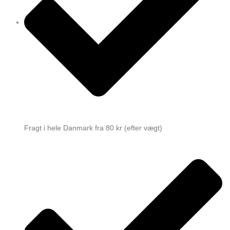
Fragt i hele Danmark fra 80 kr (efter vægt)