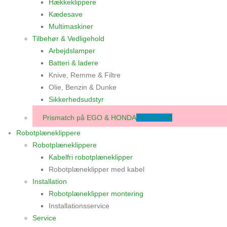
Hækkeklippere
Kædesave
Multimaskiner
Tilbehør & Vedligehold
Arbejdslamper
Batteri & ladere
Knive, Remme & Filtre
Olie, Benzin & Dunke
Sikkerhedsudstyr
Prismatch på EGO & HONDA
POPULÆR
Robotplæneklippere
Robotplæneklippere
Kabelfri robotplæneklipper
Robotplæneklipper med kabel
Installation
Robotplæneklipper montering
Installationsservice
Service