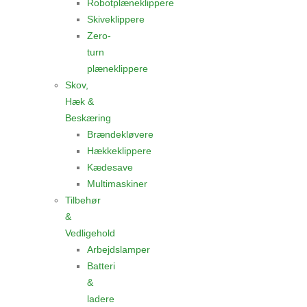
Robotplæneklippere
Skiveklippere
Zero-
turn
plæneklippere
Skov,
Hæk &
Beskæring
Brændekløvere
Hækkeklippere
Kædesave
Multimaskiner
Tilbehør
&
Vedligehold
Arbejdslamper
Batteri
&
ladere