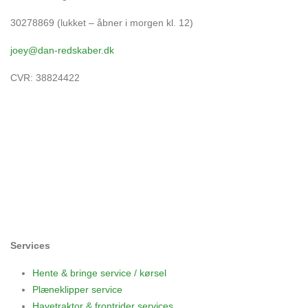
30278869 (lukket – åbner i morgen kl. 12)
joey@dan-redskaber.dk
CVR: 38824422
Åbningstider
Mandag
8-12, 13-18
Tirsdag
8-12, 13-18
Onsdag
8-12, 13-18
Torsdag
8-12, 13-18
Fredag
8-12, 13-18
Lørdag
Lukket
Søndag
12-18
Services
Hente & bringe service / kørsel
Plæneklipper service
Havetraktor & frontrider services