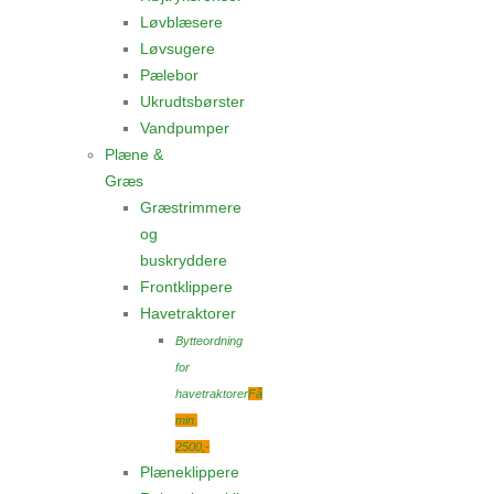
Løvblæsere
Løvsugere
Pælebor
Ukrudtsbørster
Vandpumper
Plæne &
Græs
Græstrimmere
og
buskryddere
Frontklippere
Havetraktorer
Bytteordning
for
havetraktorer
Få
min.
2500,-
Plæneklippere