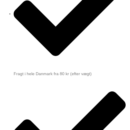
Fragt i hele Danmark fra 80 kr (efter vægt)