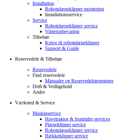
Installation
Robotplæneklipper montering
Installationsservice
Service
Robotplæneklipper service
Vinteropbevaring
Tilbehør
Knive til robotplæneklipper
Support & Guide
Reservedele & Tilbehør
Reservedele
Find reservedele
Manualer og Reservedelstegninger
Drift & Vedligehold
Andet
Værksted & Service
Maskinservice
Havetraktor & frontrider services
Plæneklipper service
Robotplæneklipper service
Hækkeklipper service