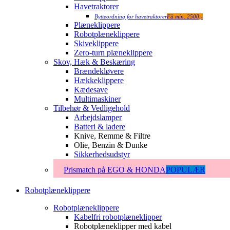
Havetraktorer
Bytteordning for havetraktorer
Få min. 2500,-
Plæneklippere
Robotplæneklippere
Skiveklippere
Zero-turn plæneklippere
Skov, Hæk & Beskæring
Brændekløvere
Hækkeklippere
Kædesave
Multimaskiner
Tilbehør & Vedligehold
Arbejdslamper
Batteri & ladere
Knive, Remme & Filtre
Olie, Benzin & Dunke
Sikkerhedsudstyr
Prismatch på EGO & HONDA
POPULÆR
Robotplæneklippere
Robotplæneklippere
Kabelfri robotplæneklipper
Robotplæneklipper med kabel