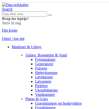
Search
Brug for hjælp?
Skriv til mig
Din konto
Opret / log ind
Maskiner & Udstyr
Anlæg, Rengøring & Vand
Fejemaskiner
Generatorer
Fræsere
Højtryksrenser
Løvblæsere
Løvsugere
Pælebor
Ukrudtsbørster
Vandpumper
Plæne & Græs
Græstrimmere og buskryddere
Frontklippere