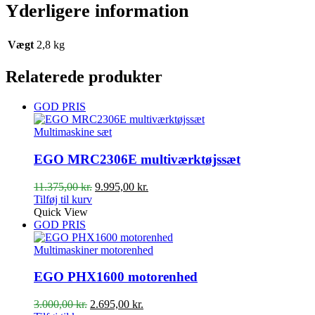
Yderligere information
Vægt
2,8 kg
Relaterede produkter
GOD PRIS
Multimaskine sæt
EGO MRC2306E multiværktøjssæt
Den
Den
11.375,00
kr.
9.995,00
kr.
oprindelige
aktuelle
Tilføj til kurv
pris
pris
Quick View
var:
er:
GOD PRIS
11.375,00 kr..
9.995,00 kr..
Multimaskiner motorenhed
EGO PHX1600 motorenhed
Den
Den
3.000,00
kr.
2.695,00
kr.