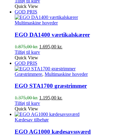
oprindelige
aktuelle
Tilføj til kurv
pris
pris
Quick View
var:
er:
GOD PRIS
3.000,00 kr..
2.695,00 kr..
Multimaskine hoveder
EGO DA1400 værtikalskærer
Den
Den
1.875,00
kr.
1.695,00
kr.
oprindelige
aktuelle
Tilføj til kurv
pris
pris
Quick View
var:
er:
GOD PRIS
1.875,00 kr..
1.695,00 kr..
Græstrimmere
,
Multimaskine hoveder
EGO STA1700 græstrimmer
Den
Den
1.375,00
kr.
1.195,00
kr.
oprindelige
aktuelle
Tilføj til kurv
pris
pris
Quick View
var:
er:
1.375,00 kr..
1.195,00 kr..
Kædesav tilbehør
EGO AG1000 kædesavssværd