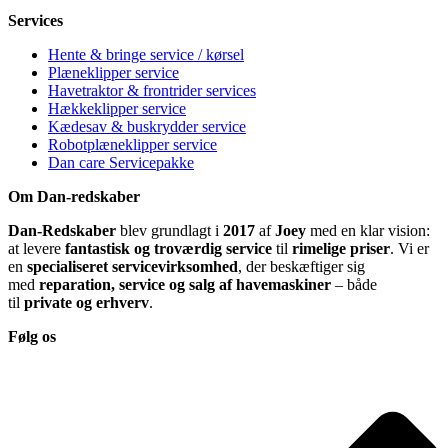
Services
Hente & bringe service / kørsel
Plæneklipper service
Havetraktor & frontrider services
Hækkeklipper service
Kædesav & buskrydder service
Robotplæneklipper service
Dan care Servicepakke
Om Dan-redskaber
Dan-Redskaber
blev grundlagt i
2017
af
Joey
med en klar vision:
at levere
fantastisk og troværdig service
til
rimelige priser
. Vi er
en
specialiseret servicevirksomhed
, der beskæftiger sig
med
reparation, service og salg af havemaskiner
– både
til
private og erhverv
.
Følg os