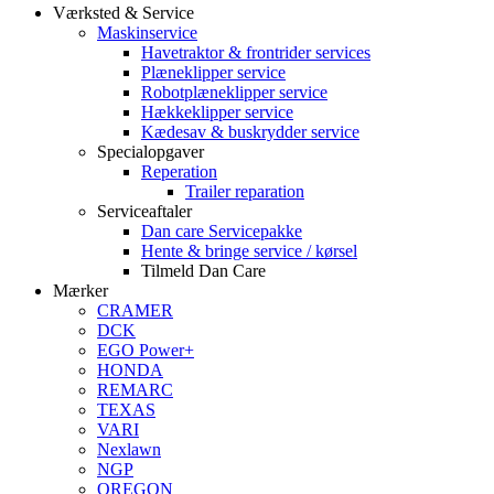
Værksted & Service
Maskinservice
Havetraktor & frontrider services
Plæneklipper service
Robotplæneklipper service
Hækkeklipper service
Kædesav & buskrydder service
Specialopgaver
Reperation
Trailer reparation
Serviceaftaler
Dan care Servicepakke
Hente & bringe service / kørsel
Tilmeld Dan Care
Mærker
CRAMER
DCK
EGO Power+
HONDA
REMARC
TEXAS
VARI
Nexlawn
NGP
OREGON