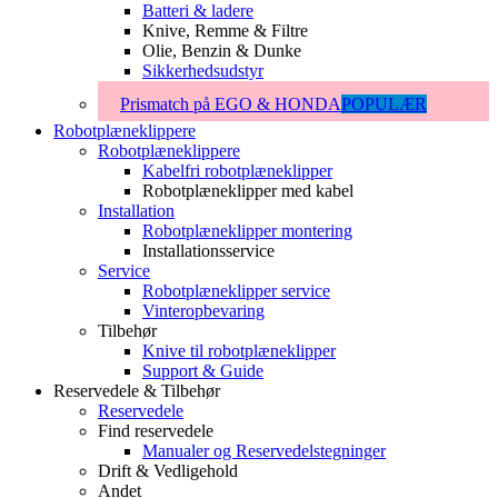
Batteri & ladere
Knive, Remme & Filtre
Olie, Benzin & Dunke
Sikkerhedsudstyr
Prismatch på EGO & HONDA
POPULÆR
Robotplæneklippere
Robotplæneklippere
Kabelfri robotplæneklipper
Robotplæneklipper med kabel
Installation
Robotplæneklipper montering
Installationsservice
Service
Robotplæneklipper service
Vinteropbevaring
Tilbehør
Knive til robotplæneklipper
Support & Guide
Reservedele & Tilbehør
Reservedele
Find reservedele
Manualer og Reservedelstegninger
Drift & Vedligehold
Andet