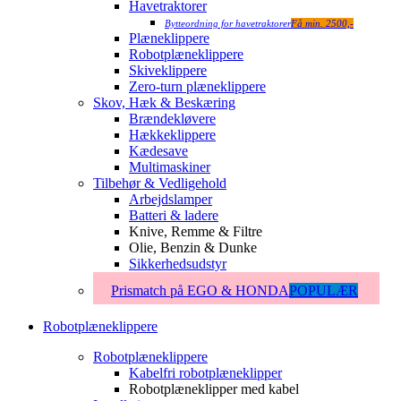
Havetraktorer
Bytteordning for havetraktorer
Få min. 2500,-
Plæneklippere
Robotplæneklippere
Skiveklippere
Zero-turn plæneklippere
Skov, Hæk & Beskæring
Brændekløvere
Hækkeklippere
Kædesave
Multimaskiner
Tilbehør & Vedligehold
Arbejdslamper
Batteri & ladere
Knive, Remme & Filtre
Olie, Benzin & Dunke
Sikkerhedsudstyr
Prismatch på EGO & HONDA
POPULÆR
Robotplæneklippere
Robotplæneklippere
Kabelfri robotplæneklipper
Robotplæneklipper med kabel