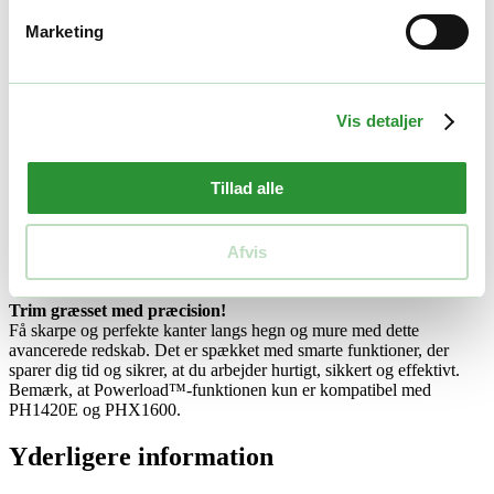
Varenummer (SKU):
EGO F850023002
Kategorier:
Græstrimmere
,
Multimaskine hoveder
Tags:
EGO multimaskiner
,
EGO POWER+
Marketing
multimaskiner hoveder
Beskrivelse
Vis detaljer
Yderligere information
Beskrivelse
Tillad alle
Beskrivelse
Afvis
40 cm græstrimmer m/Powerload til PH1420E og PHX1600
Trim græsset med præcision!
Få skarpe og perfekte kanter langs hegn og mure med dette
avancerede redskab. Det er spækket med smarte funktioner, der
sparer dig tid og sikrer, at du arbejder hurtigt, sikkert og effektivt.
Bemærk, at Powerload™-funktionen kun er kompatibel med
PH1420E og PHX1600.
Yderligere information