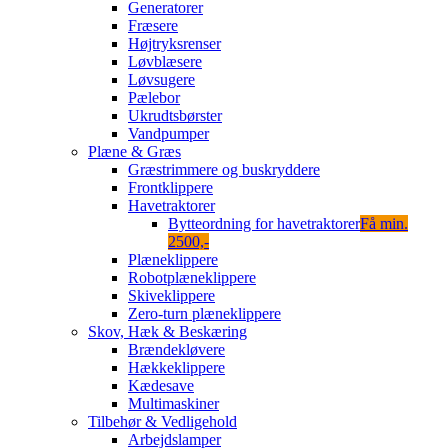
Generatorer
Fræsere
Højtryksrenser
Løvblæsere
Løvsugere
Pælebor
Ukrudtsbørster
Vandpumper
Plæne & Græs
Græstrimmere og buskryddere
Frontklippere
Havetraktorer
Bytteordning for havetraktorer
Få min.
2500,-
Plæneklippere
Robotplæneklippere
Skiveklippere
Zero-turn plæneklippere
Skov, Hæk & Beskæring
Brændekløvere
Hækkeklippere
Kædesave
Multimaskiner
Tilbehør & Vedligehold
Arbejdslamper