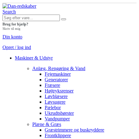
Search
Brug for hjælp?
Skriv til mig
Din konto
Opret / log ind
Maskiner & Udstyr
Anlæg, Rengøring & Vand
Fejemaskiner
Generatorer
Fræsere
Højtryksrenser
Løvblæsere
Løvsugere
Pælebor
Ukrudtsbørster
Vandpumper
Plæne & Græs
Græstrimmere og buskryddere
Frontklippere