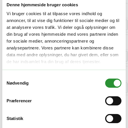
var:
er:
Denne hjemmeside bruger cookies
1.250,00 kr..
1.125,00 kr..
EGO AL2475T trimmer line
Vi bruger cookies til at tilpasse vores indhold og
+
200,00
kr.
pr. stk.
annoncer, til at vise dig funktioner til sociale medier og til
−
+
Antal
at analysere vores trafik. Vi deler også oplysninger om
din brug af vores hjemmeside med vores partnere inden
EGO AL2415R trimmer line
for sociale medier, annonceringspartnere og
+
75,00
kr.
pr. stk.
analysepartnere. Vores partnere kan kombinere disse
data med andre oplysninger, du har givet dem, eller som
−
+
Antal
de har indsamlet fra din brug af deres tjenester.
EGO AL2490R trimmer line
+
200,00
kr.
pr. stk.
Samtykkevalg
Nødvendig
−
+
Antal
Præferencer
Vis alle (6)
-
+
Statistik
Tilføj til kurv
Facebook
Twitter
LinkedIn
Email