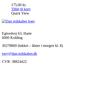
175,00
kr.
Tilføj til kurv
Quick View
Egtvedvej 63, Harte
6000 Kolding
30278869 (lukket – åbner i morgen kl. 8)
joey@dan-redskaber.dk
CVR: 38824422
Åbningstider
Mandag
8-12, 13-18
Tirsdag
8-12, 13-18
Onsdag
8-12, 13-18
Torsdag
8-12, 13-18
Fredag
8-12, 13-18
Lørdag
Lukket
Søndag
12-18