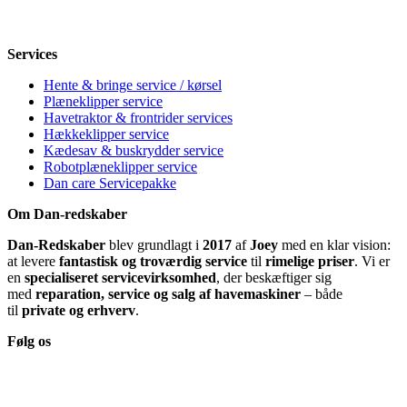
Lørdag
Lukket
Søndag
12-18
Services
Hente & bringe service / kørsel
Plæneklipper service
Havetraktor & frontrider services
Hækkeklipper service
Kædesav & buskrydder service
Robotplæneklipper service
Dan care Servicepakke
Om Dan-redskaber
Dan-Redskaber
blev grundlagt i
2017
af
Joey
med en klar vision:
at levere
fantastisk og troværdig service
til
rimelige priser
. Vi er
en
specialiseret servicevirksomhed
, der beskæftiger sig
med
reparation, service og salg af havemaskiner
– både
til
private og erhverv
.
Følg os