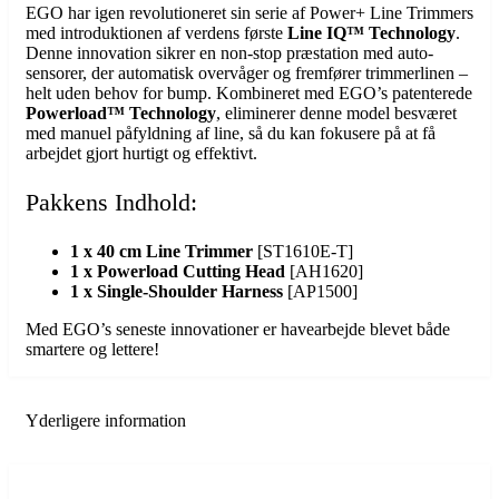
EGO har igen revolutioneret sin serie af Power+ Line Trimmers
med introduktionen af verdens første
Line IQ™ Technology
.
Denne innovation sikrer en non-stop præstation med auto-
sensorer, der automatisk overvåger og fremfører trimmerlinen –
helt uden behov for bump. Kombineret med EGO’s patenterede
Powerload™ Technology
, eliminerer denne model besværet
med manuel påfyldning af line, så du kan fokusere på at få
arbejdet gjort hurtigt og effektivt.
Pakkens Indhold:
1 x 40 cm Line Trimmer
[ST1610E-T]
1 x Powerload Cutting Head
[AH1620]
1 x Single-Shoulder Harness
[AP1500]
Med EGO’s seneste innovationer er havearbejde blevet både
smartere og lettere!
Yderligere information