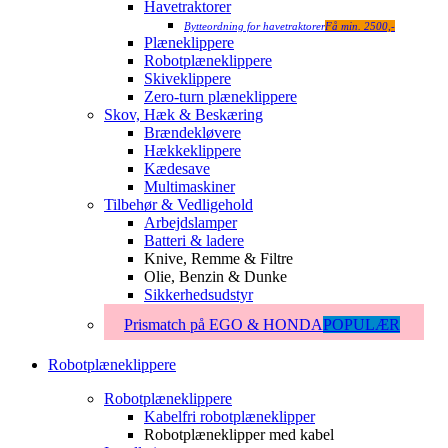
Havetraktorer
Bytteordning for havetraktorer
Få min. 2500,-
Plæneklippere
Robotplæneklippere
Skiveklippere
Zero-turn plæneklippere
Skov, Hæk & Beskæring
Brændekløvere
Hækkeklippere
Kædesave
Multimaskiner
Tilbehør & Vedligehold
Arbejdslamper
Batteri & ladere
Knive, Remme & Filtre
Olie, Benzin & Dunke
Sikkerhedsudstyr
Prismatch på EGO & HONDA
POPULÆR
Robotplæneklippere
Robotplæneklippere
Kabelfri robotplæneklipper
Robotplæneklipper med kabel