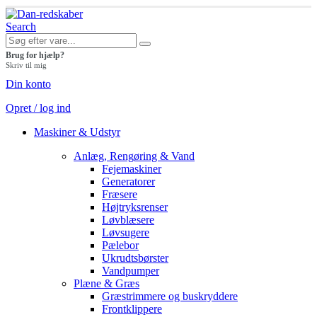
Search
Brug for hjælp?
Skriv til mig
Din konto
Opret / log ind
Maskiner & Udstyr
Anlæg, Rengøring & Vand
Fejemaskiner
Generatorer
Fræsere
Højtryksrenser
Løvblæsere
Løvsugere
Pælebor
Ukrudtsbørster
Vandpumper
Plæne & Græs
Græstrimmere og buskryddere
Frontklippere