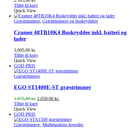
2.395,00
kr.
Tilføj til kurv
Quick View
Græstrimmere
,
Græstrimmere og buskryddere
Cramer 48TB10K4 Buskrydder inkl. batteri og
lader
3.095,00
kr.
Tilføj til kurv
Quick View
GOD PRIS
Græstrimmere
EGO ST1400E-ST græstrimmer
Den
Den
1.875,00
kr.
1.650,00
kr.
oprindelige
aktuelle
Tilføj til kurv
pris
pris
Quick View
var:
er:
GOD PRIS
1.875,00 kr..
1.650,00 kr..
Græstrimmere
,
Multimaskine hoveder