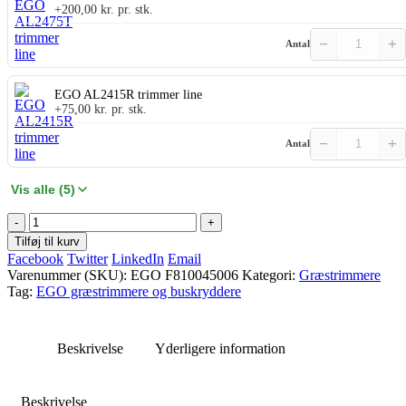
+
200,00
kr.
pr. stk.
−
+
Antal
EGO AL2415R trimmer line
+
75,00
kr.
pr. stk.
−
+
Antal
Vis alle (5)
-
+
Tilføj til kurv
Facebook
Twitter
LinkedIn
Email
Varenummer (SKU):
EGO F810045006
Kategori:
Græstrimmere
Tag:
EGO græstrimmere og buskryddere
Beskrivelse
Yderligere information
Beskrivelse