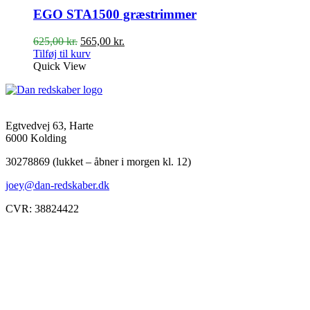
EGO STA1500 græstrimmer
Den
Den
625,00
kr.
565,00
kr.
oprindelige
aktuelle
Tilføj til kurv
pris
pris
Quick View
var:
er:
625,00 kr..
565,00 kr..
Egtvedvej 63, Harte
6000 Kolding
30278869 (lukket – åbner i morgen kl. 12)
joey@dan-redskaber.dk
CVR: 38824422
Åbningstider
Mandag
8-12, 13-18
Tirsdag
8-12, 13-18
Onsdag
8-12, 13-18
Torsdag
8-12, 13-18
Fredag
8-12, 13-18