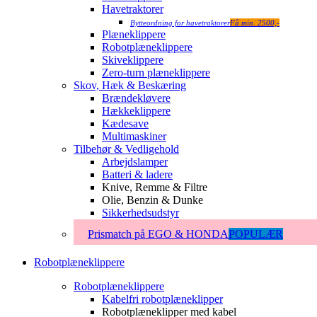
Havetraktorer
Bytteordning for havetraktorer
Få min. 2500,-
Plæneklippere
Robotplæneklippere
Skiveklippere
Zero-turn plæneklippere
Skov, Hæk & Beskæring
Brændekløvere
Hækkeklippere
Kædesave
Multimaskiner
Tilbehør & Vedligehold
Arbejdslamper
Batteri & ladere
Knive, Remme & Filtre
Olie, Benzin & Dunke
Sikkerhedsudstyr
Prismatch på EGO & HONDA
POPULÆR
Robotplæneklippere
Robotplæneklippere
Kabelfri robotplæneklipper
Robotplæneklipper med kabel