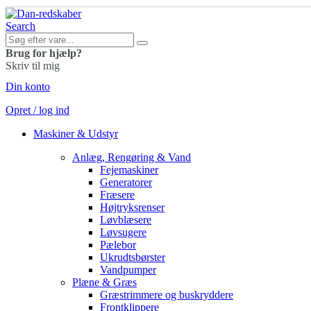
Search
Brug for hjælp?
Skriv til mig
Din konto
Opret / log ind
Maskiner & Udstyr
Anlæg, Rengøring & Vand
Fejemaskiner
Generatorer
Fræsere
Højtryksrenser
Løvblæsere
Løvsugere
Pælebor
Ukrudtsbørster
Vandpumper
Plæne & Græs
Græstrimmere og buskryddere
Frontklippere