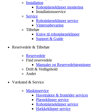
Installation
Robotplæneklipper montering
Installationsservice
Service
Robotplæneklipper service
Vinteropbevaring
Tilbehør
Knive til robotplæneklipper
Support & Guide
Reservedele & Tilbehør
Reservedele
Find reservedele
Manualer og Reservedelstegninger
Drift & Vedligehold
Andet
Værksted & Service
Maskinservice
Havetraktor & frontrider services
Plæneklipper service
Robotplæneklipper service
Hækkeklipper service