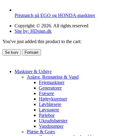
Prismatch på EGO og HONDA-maskiner
Copyright: © 2026. All rights reserved
Site by: HDsign.dk
You've just added this product to the cart:
Se kurv
Fortsæt
Maskiner & Udstyr
Anlæg, Rengøring & Vand
Fejemaskiner
Generatorer
Fræsere
Højtryksrenser
Løvblæsere
Løvsugere
Pælebor
Ukrudtsbørster
Vandpumper
Plæne & Græs