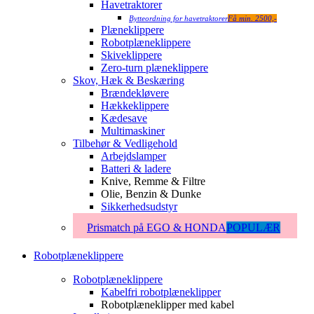
Havetraktorer
Bytteordning for havetraktorer
Få min. 2500,-
Plæneklippere
Robotplæneklippere
Skiveklippere
Zero-turn plæneklippere
Skov, Hæk & Beskæring
Brændekløvere
Hækkeklippere
Kædesave
Multimaskiner
Tilbehør & Vedligehold
Arbejdslamper
Batteri & ladere
Knive, Remme & Filtre
Olie, Benzin & Dunke
Sikkerhedsudstyr
Prismatch på EGO & HONDA
POPULÆR
Robotplæneklippere
Robotplæneklippere
Kabelfri robotplæneklipper
Robotplæneklipper med kabel