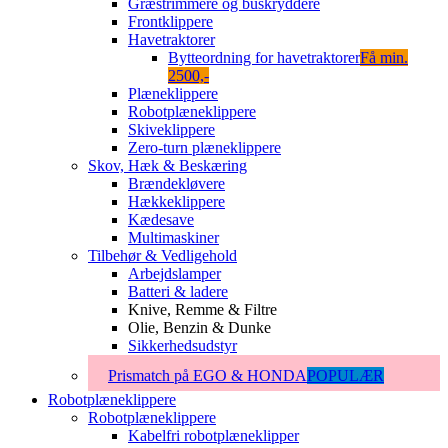
Græstrimmere og buskryddere
Frontklippere
Havetraktorer
Bytteordning for havetraktorer
Få min.
2500,-
Plæneklippere
Robotplæneklippere
Skiveklippere
Zero-turn plæneklippere
Skov, Hæk & Beskæring
Brændekløvere
Hækkeklippere
Kædesave
Multimaskiner
Tilbehør & Vedligehold
Arbejdslamper
Batteri & ladere
Knive, Remme & Filtre
Olie, Benzin & Dunke
Sikkerhedsudstyr
Prismatch på EGO & HONDA
POPULÆR
Robotplæneklippere
Robotplæneklippere
Kabelfri robotplæneklipper