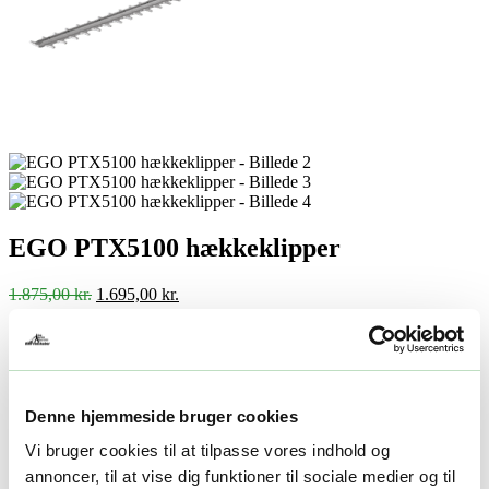
EGO PTX5100 hækkeklipper
Den
Den
1.875,00
kr.
1.695,00
kr.
oprindelige
aktuelle
pris
pris
-
+
var:
er:
Tilføj til kurv
1.875,00 kr..
1.695,00 kr..
Facebook
Twitter
LinkedIn
Email
Varenummer (SKU):
EGO 0260105001
Kategori:
Multimaskine
Denne hjemmeside bruger cookies
hoveder
Tag:
EGO POWER+ multimaskiner hoveder
Vi bruger cookies til at tilpasse vores indhold og
Beskrivelse
annoncer, til at vise dig funktioner til sociale medier og til