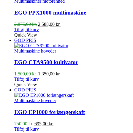
Multimaskiner motorenhed
EGO PPX1000 multimaskine
Den
Den
2.875,00
kr.
2.588,00
kr.
oprindelige
aktuelle
Tilføj til kurv
pris
pris
Quick View
var:
er:
GOD PRIS
2.875,00 kr..
2.588,00 kr..
Multimaskine hoveder
EGO CTA9500 kultivator
Den
Den
1.500,00
kr.
1.350,00
kr.
oprindelige
aktuelle
Tilføj til kurv
pris
pris
Quick View
var:
er:
GOD PRIS
1.500,00 kr..
1.350,00 kr..
Multimaskine hoveder
EGO EP1000 forlængerskaft
Den
Den
750,00
kr.
695,00
kr.
oprindelige
aktuelle
Tilføj til kurv