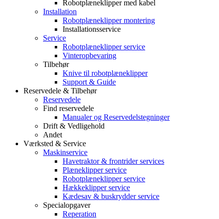
Robotplæneklipper med kabel
Installation
Robotplæneklipper montering
Installationsservice
Service
Robotplæneklipper service
Vinteropbevaring
Tilbehør
Knive til robotplæneklipper
Support & Guide
Reservedele & Tilbehør
Reservedele
Find reservedele
Manualer og Reservedelstegninger
Drift & Vedligehold
Andet
Værksted & Service
Maskinservice
Havetraktor & frontrider services
Plæneklipper service
Robotplæneklipper service
Hækkeklipper service
Kædesav & buskrydder service
Specialopgaver
Reperation