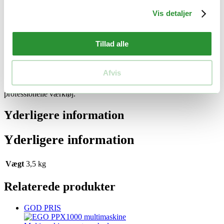
Maksimal rækkevidde:
En klingelængde på 51 cm sikrer, at
Vis detaljer
du kan dække mere med hvert strøg.
Kontrol i dine hænder:
Variabel hastighedskontrol lader dig
øge kraften, når det er nødvendigt, for at tackle tykkere
områder.
Tillad alle
Bemærk:
Denne hækkeklipperforsats bruges sammen med EGO
Power+ Pro X teleskopstang, som købes separat.
Afvis
Arbejd smartere, ikke hårdere, og gør arbejdet til en leg med dette
professionelle værktøj.
Yderligere information
Yderligere information
Vægt
3,5 kg
Relaterede produkter
GOD PRIS