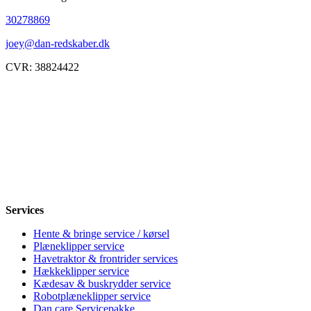
30278869
joey@dan-redskaber.dk
CVR: 38824422
Åbningstider
Mandag
8-12, 13-18
Tirsdag
8-12, 13-18
Onsdag
8-12, 13-18
Torsdag
8-12, 13-18
Fredag
8-12, 13-18
Lørdag
Lukket
Søndag
12-18
Services
Hente & bringe service / kørsel
Plæneklipper service
Havetraktor & frontrider services
Hækkeklipper service
Kædesav & buskrydder service
Robotplæneklipper service
Dan care Servicepakke