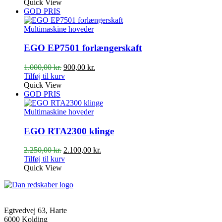
pris
pris
Quick View
var:
er:
GOD PRIS
750,00 kr..
695,00 kr..
Multimaskine hoveder
EGO EP7501 forlængerskaft
Den
Den
1.000,00
kr.
900,00
kr.
oprindelige
aktuelle
Tilføj til kurv
pris
pris
Quick View
var:
er:
GOD PRIS
1.000,00 kr..
900,00 kr..
Multimaskine hoveder
EGO RTA2300 klinge
Den
Den
2.250,00
kr.
2.100,00
kr.
oprindelige
aktuelle
Tilføj til kurv
pris
pris
Quick View
var:
er:
2.250,00 kr..
2.100,00 kr..
Egtvedvej 63, Harte
6000 Kolding