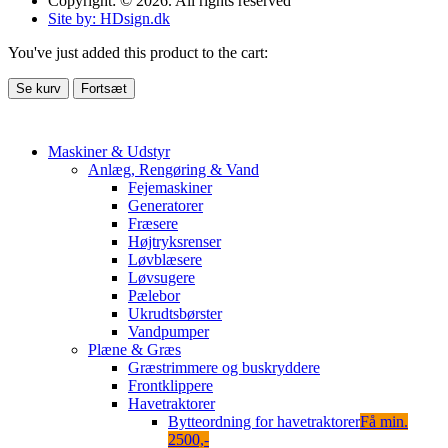
Copyright: © 2026. All rights reserved
Site by: HDsign.dk
You've just added this product to the cart:
Se kurv
Fortsæt
Maskiner & Udstyr
Anlæg, Rengøring & Vand
Fejemaskiner
Generatorer
Fræsere
Højtryksrenser
Løvblæsere
Løvsugere
Pælebor
Ukrudtsbørster
Vandpumper
Plæne & Græs
Græstrimmere og buskryddere
Frontklippere
Havetraktorer
Bytteordning for havetraktorer
Få min.
2500,-