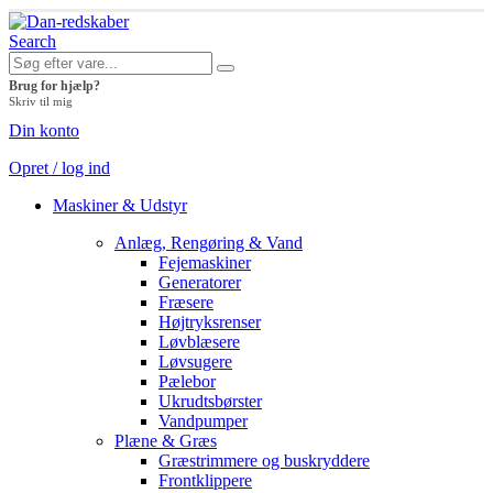
Search
Brug for hjælp?
Skriv til mig
Din konto
Opret / log ind
Maskiner & Udstyr
Anlæg, Rengøring & Vand
Fejemaskiner
Generatorer
Fræsere
Højtryksrenser
Løvblæsere
Løvsugere
Pælebor
Ukrudtsbørster
Vandpumper
Plæne & Græs
Græstrimmere og buskryddere
Frontklippere