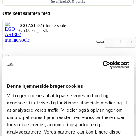
Se officiel EGO-pakke
Ofte købt sammen med
EGO AS1302 trimmerspole
+
75,00
kr.
pr. stk.
−
+
Antal
EGO AL2415T trimmer line
+
100,00
kr.
pr. stk.
−
+
Antal
Denne hjemmeside bruger cookies
EGO AL2475T trimmer line
Vi bruger cookies til at tilpasse vores indhold og
+
200,00
kr.
pr. stk.
annoncer, til at vise dig funktioner til sociale medier og til
−
+
Antal
at analysere vores trafik. Vi deler også oplysninger om
din brug af vores hjemmeside med vores partnere inden
Vis alle (6)
for sociale medier, annonceringspartnere og
analysepartnere. Vores partnere kan kombinere disse
-
+