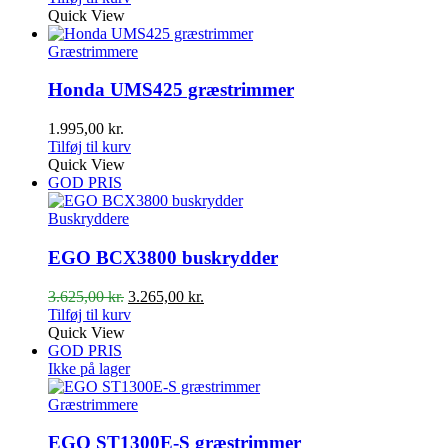
Quick View
Græstrimmere
Honda UMS425 græstrimmer
1.995,00
kr.
Tilføj til kurv
Quick View
GOD PRIS
Buskryddere
EGO BCX3800 buskrydder
Den
Den
3.625,00
kr.
3.265,00
kr.
oprindelige
aktuelle
Tilføj til kurv
pris
pris
Quick View
var:
er:
GOD PRIS
3.625,00 kr..
3.265,00 kr..
Ikke på lager
Græstrimmere
EGO ST1300E-S græstrimmer