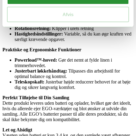
Specifikationer for ST1400E-ST
Afvis
Klippebredde:
35 cm
Snitdiameter:
2,4 mm
Rotationsretning:
Klipper i urets retning
Hastighedsindstillinger:
Variable, så du kan øge kraften ved
særligt krævende opgaver.
Praktiske og Ergonomiske Funktioner
Powerload™-hoved:
Gør det nemt at fylde linen i
trimmerhovedet.
Justerbart løkkehåndtag:
Tilpasses din arbejdsstil for
optimal balance og kontrol.
Teleskopskaft:
Justerbar højde reducerer behovet for at bøje
dig og sikrer langvarig komfort.
Perfekt Tilføjelse til Din Samling
Dette produkt leveres uden batteri og oplader, hvilket gør det ideelt,
hvis du allerede ejer EGO-værktøjer og blot ønsker at udvide din
samling. Alle EGO’s batterier passer til alle deres produkter, så du
skal ikke bekymre dig om kompatibilitet.
Let og Alsidigt
Vægten uden batteri er kun 3,4 kg, og den samlede vægt afhænger