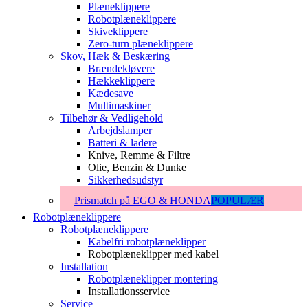
Plæneklippere
Robotplæneklippere
Skiveklippere
Zero-turn plæneklippere
Skov, Hæk & Beskæring
Brændekløvere
Hækkeklippere
Kædesave
Multimaskiner
Tilbehør & Vedligehold
Arbejdslamper
Batteri & ladere
Knive, Remme & Filtre
Olie, Benzin & Dunke
Sikkerhedsudstyr
Prismatch på EGO & HONDA
POPULÆR
Robotplæneklippere
Robotplæneklippere
Kabelfri robotplæneklipper
Robotplæneklipper med kabel
Installation
Robotplæneklipper montering
Installationsservice
Service