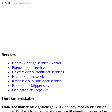
CVR: 38824422
Åbningstider
Mandag
8-12, 13-18
Tirsdag
8-12, 13-18
Onsdag
8-12, 13-18
Torsdag
8-12, 13-18
Fredag
8-12, 13-18
Lørdag
Lukket
Søndag
12-18
Services
Hente & bringe service / kørsel
Plæneklipper service
Havetraktor & frontrider services
Hækkeklipper service
Kædesav & buskrydder service
Robotplæneklipper service
Dan care Servicepakke
Om Dan-redskaber
Dan-Redskaber
blev grundlagt i
2017
af
Joey
med en klar vision:
at levere
fantastisk og troværdig service
til
rimelige priser
. Vi er