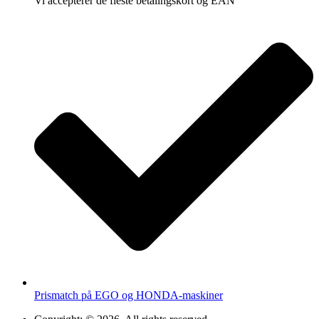
Vi accepterer de fleste betalingskort og EAN
Prismatch på EGO og HONDA-maskiner