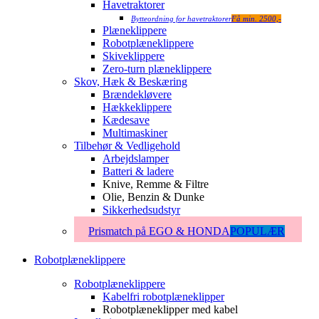
Havetraktorer
Bytteordning for havetraktorer
Få min. 2500,-
Plæneklippere
Robotplæneklippere
Skiveklippere
Zero-turn plæneklippere
Skov, Hæk & Beskæring
Brændekløvere
Hækkeklippere
Kædesave
Multimaskiner
Tilbehør & Vedligehold
Arbejdslamper
Batteri & ladere
Knive, Remme & Filtre
Olie, Benzin & Dunke
Sikkerhedsudstyr
Prismatch på EGO & HONDA
POPULÆR
Robotplæneklippere
Robotplæneklippere
Kabelfri robotplæneklipper
Robotplæneklipper med kabel