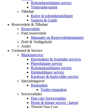
Robotplæneklipper service
Vinteropbevaring
Tilbehør
Knive til robotplæneklipper
Support & Guide
Reservedele & Tilbehør
Reservedele
Find reservedele
Manualer og Reservedelstegninger
Drift & Vedligehold
Andet
Værksted & Service
Maskinservice
Havetraktor & frontrider services
Plæneklipper service
Robotplæneklipper service
Hækkeklipper service
Kædesav & buskrydder service
Specialopgaver
Reperation
Trailer reparation
Serviceaftaler
Dan care Servicepakke
Hente & bringe service / kørsel
Tilmeld Dan Care