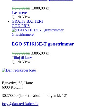
Den
Den
1.375,00
kr.
1.000,00
kr.
oprindelige
aktuelle
Læs mere
pris
pris
Quick View
var:
er:
GRATIS BATTERI
1.375,00 kr..
1.000,00 kr..
GOD PRIS
Græstrimmere
EGO ST1613E-T græstrimmer
Den
Den
4.500,00
kr.
3.895,00
kr.
oprindelige
aktuelle
Tilføj til kurv
pris
pris
Quick View
var:
er:
4.500,00 kr..
3.895,00 kr..
Egtvedvej 63, Harte
6000 Kolding
30278869 (lukket – åbner i morgen kl. 12)
joey@dan-redskaber.dk