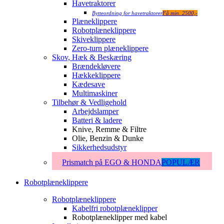
Havetraktorer
Bytteordning for havetraktorer
Få min. 2500,-
Plæneklippere
Robotplæneklippere
Skiveklippere
Zero-turn plæneklippere
Skov, Hæk & Beskæring
Brændekløvere
Hækkeklippere
Kædesave
Multimaskiner
Tilbehør & Vedligehold
Arbejdslamper
Batteri & ladere
Knive, Remme & Filtre
Olie, Benzin & Dunke
Sikkerhedsudstyr
Prismatch på EGO & HONDA
POPULÆR
Robotplæneklippere
Robotplæneklippere
Kabelfri robotplæneklipper
Robotplæneklipper med kabel