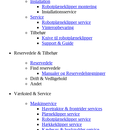
Installation
Robotplæneklipper montering
Installationsservice
Service
Robotplæneklipper service
Vinteropbevaring
Tilbehør
Knive til robotplæneklipper
Support & Guide
Reservedele & Tilbehør
Reservedele
Find reservedele
Manualer og Reservedelstegninger
Drift & Vedligehold
Andet
Værksted & Service
Maskinservice
Havetraktor & frontrider services
Plæneklipper service
Robotplæneklipper service
Hækkeklipper service
Kædesav & buskrydder service