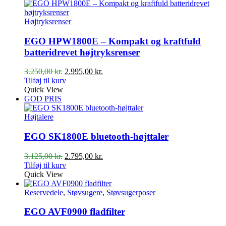
Højtryksrenser
EGO HPW1800E – Kompakt og kraftfuld
batteridrevet højtryksrenser
Den
Den
3.250,00
kr.
2.995,00
kr.
oprindelige
aktuelle
Tilføj til kurv
pris
pris
Quick View
var:
er:
GOD PRIS
3.250,00 kr..
2.995,00 kr..
Højtalere
EGO SK1800E bluetooth-højttaler
Den
Den
3.125,00
kr.
2.795,00
kr.
oprindelige
aktuelle
Tilføj til kurv
pris
pris
Quick View
var:
er:
3.125,00 kr..
2.795,00 kr..
Reservedele
,
Støvsugere
,
Støvsugerposer
EGO AVF0900 fladfilter