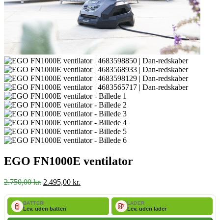
EGO FN1000E ventilator
Den
Den
2.750,00
kr.
2.495,00
kr.
oprindelige
aktuelle
pris
pris
BATTERI
LADER
var:
er:
Lev. uden batteri
Lev. uden lader
2.750,00 kr..
2.495,00 kr..