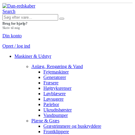
Search
Brug for hjælp?
Skriv til mig
Din konto
Opret / log ind
Maskiner & Udstyr
Anlæg, Rengøring & Vand
Fejemaskiner
Generatorer
Fræsere
Højtryksrenser
Løvblæsere
Løvsugere
Pælebor
Ukrudtsbørster
Vandpumper
Plæne & Græs
Græstrimmere og buskryddere
Frontklippere