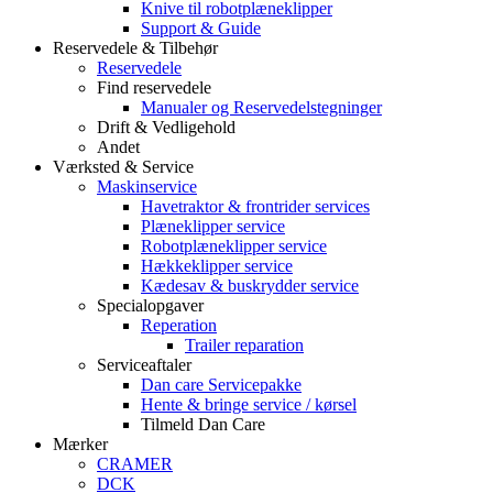
Knive til robotplæneklipper
Support & Guide
Reservedele & Tilbehør
Reservedele
Find reservedele
Manualer og Reservedelstegninger
Drift & Vedligehold
Andet
Værksted & Service
Maskinservice
Havetraktor & frontrider services
Plæneklipper service
Robotplæneklipper service
Hækkeklipper service
Kædesav & buskrydder service
Specialopgaver
Reperation
Trailer reparation
Serviceaftaler
Dan care Servicepakke
Hente & bringe service / kørsel
Tilmeld Dan Care
Mærker
CRAMER
DCK