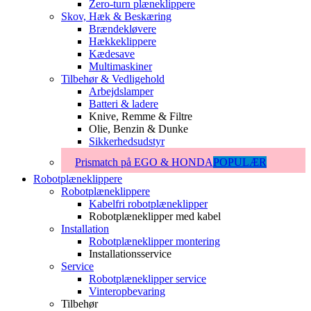
Zero-turn plæneklippere
Skov, Hæk & Beskæring
Brændekløvere
Hækkeklippere
Kædesave
Multimaskiner
Tilbehør & Vedligehold
Arbejdslamper
Batteri & ladere
Knive, Remme & Filtre
Olie, Benzin & Dunke
Sikkerhedsudstyr
Prismatch på EGO & HONDA
POPULÆR
Robotplæneklippere
Robotplæneklippere
Kabelfri robotplæneklipper
Robotplæneklipper med kabel
Installation
Robotplæneklipper montering
Installationsservice
Service
Robotplæneklipper service
Vinteropbevaring
Tilbehør