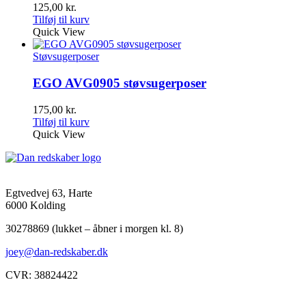
125,00
kr.
Tilføj til kurv
Quick View
Støvsugerposer
EGO AVG0905 støvsugerposer
175,00
kr.
Tilføj til kurv
Quick View
Egtvedvej 63, Harte
6000 Kolding
30278869 (lukket – åbner i morgen kl. 8)
joey@dan-redskaber.dk
CVR: 38824422
Åbningstider