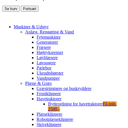
Se kurv
Fortsæt
Maskiner & Udstyr
Anlæg, Rengøring & Vand
Fejemaskiner
Generatorer
Fræsere
Højtryksrenser
Løvblæsere
Løvsugere
Pælebor
Ukrudtsbørster
Vandpumper
Plæne & Græs
Græstrimmere og buskryddere
Frontklippere
Havetraktorer
Bytteordning for havetraktorer
Få min.
2500,-
Plæneklippere
Robotplæneklippere
Skiveklippere