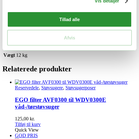
Vis detaljer
effektiv og fleksibel køleløsning. Uanset om det er til hjemmebrug,
camping eller udendørs arrangementer, leverer denne ventilator den
nødvendige komfort for at holde dig kølig og tilpas.
Tillad alle
Bemærk: Batteri og oplader medfølger ikke og skal købes separat.
Afvis
Yderligere information
Vægt
12 kg
Relaterede produkter
Reservedele
,
Støvsugere
,
Støvsugerposer
EGO filter AVF0300 til WDV0300E
våd-/tørstøvsuger
125,00
kr.
Tilføj til kurv
Quick View
GOD PRIS