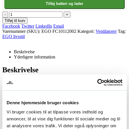
Tilføj batteri og lader
-
+
Tilføj til kurv
Facebook
Twitter
LinkedIn
Email
Varenummer (SKU):
EGO FC10112002
Kategori:
Ventilatorer
Tag:
EGO livsstil
Beskrivelse
Yderligere information
Beskrivelse
25 Cm ventilator m/5 blæserhastigheder
Oplev en ny standard inden for bærbar køling med EGO Power+
FN1000E 25 cm 56V Cordless Misting Fan. Denne kompakte, men
Denne hjemmeside bruger cookies
kraftfulde ventilator leverer en luftstrøm på op til 1.700 CFM og en
lufthastighed på op til 32 km/t, hvilket sikrer effektiv afkøling i både
Vi bruger cookies til at tilpasse vores indhold og
indendørs og udendørs miljøer.
annoncer, til at vise dig funktioner til sociale medier og til
Nøglefunktioner:
at analysere vores trafik. Vi deler også oplysninger om