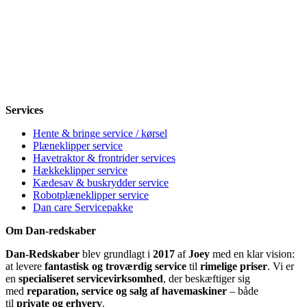
Mandag
8-12, 13-18
Tirsdag
8-12, 13-18
Onsdag
8-12, 13-18
Torsdag
8-12, 13-18
Fredag
8-12, 13-18
Lørdag
Lukket
Søndag
12-18
Services
Hente & bringe service / kørsel
Plæneklipper service
Havetraktor & frontrider services
Hækkeklipper service
Kædesav & buskrydder service
Robotplæneklipper service
Dan care Servicepakke
Om Dan-redskaber
Dan-Redskaber
blev grundlagt i
2017
af
Joey
med en klar vision:
at levere
fantastisk og troværdig service
til
rimelige priser
. Vi er
en
specialiseret servicevirksomhed
, der beskæftiger sig
med
reparation, service og salg af havemaskiner
– både
til
private og erhverv
.