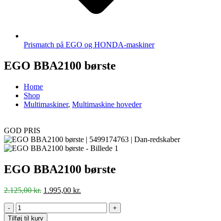
Prismatch på EGO og HONDA-maskiner
EGO BBA2100 børste
Home
Shop
Multimaskiner
,
Multimaskine hoveder
GOD PRIS
EGO BBA2100 børste
Den
Den
2.125,00
kr.
1.995,00
kr.
oprindelige
aktuelle
pris
pris
-
+
var:
er:
Tilføj til kurv