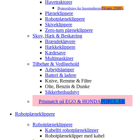
Havetraktorer
Bytteordning for havetraktorer
Få min. 2500,-
Plæneklippere
Robotplæneklippere
Skiveklippere
Zero-turn plæneklippere
Skov, Hæk & Beskæring
Brændekløvere
Hækkeklippere
Kædesave
Multimaskiner
Tilbehør & Vedligehold
Arbejdslamper
Batteri & ladere
Knive, Remme & Filtre
Olie, Benzin & Dunke
Sikkerhedsudstyr
Prismatch på EGO & HONDA
POPULÆR
Robotplæneklippere
Robotplæneklippere
Kabelfri robotplæneklipper
Robotplæneklipper med kabel