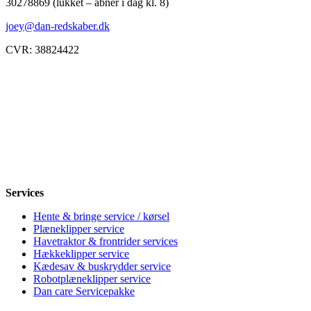
30278869 (lukket – åbner i dag kl. 8)
joey@dan-redskaber.dk
CVR: 38824422
Åbningstider
Mandag
8-12, 13-18
Tirsdag
8-12, 13-18
Onsdag
8-12, 13-18
Torsdag
8-12, 13-18
Fredag
8-12, 13-18
Lørdag
Lukket
Søndag
12-18
Services
Hente & bringe service / kørsel
Plæneklipper service
Havetraktor & frontrider services
Hækkeklipper service
Kædesav & buskrydder service
Robotplæneklipper service
Dan care Servicepakke