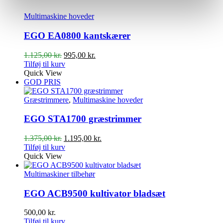
Multimaskine hoveder
EGO EA0800 kantskærer
Den
Den
1.125,00
kr.
995,00
kr.
oprindelige
aktuelle
Tilføj til kurv
pris
pris
Quick View
var:
er:
GOD PRIS
1.125,00 kr..
995,00 kr..
Græstrimmere
,
Multimaskine hoveder
EGO STA1700 græstrimmer
Den
Den
1.375,00
kr.
1.195,00
kr.
oprindelige
aktuelle
Tilføj til kurv
pris
pris
Quick View
var:
er:
1.375,00 kr..
1.195,00 kr..
Multimaskiner tilbehør
EGO ACB9500 kultivator bladsæt
500,00
kr.
Tilføj til kurv