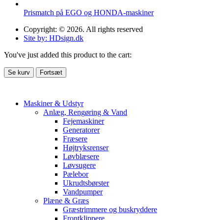
Prismatch på EGO og HONDA-maskiner
Copyright: © 2026. All rights reserved
Site by: HDsign.dk
You've just added this product to the cart:
Se kurv
Fortsæt
Maskiner & Udstyr
Anlæg, Rengøring & Vand
Fejemaskiner
Generatorer
Fræsere
Højtryksrenser
Løvblæsere
Løvsugere
Pælebor
Ukrudtsbørster
Vandpumper
Plæne & Græs
Græstrimmere og buskryddere
Frontklippere