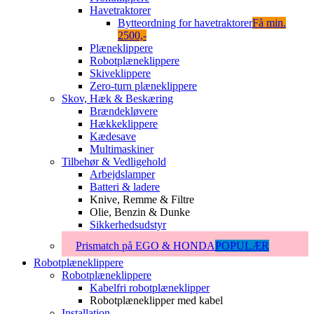
Havetraktorer
Bytteordning for havetraktorer
Få min.
2500,-
Plæneklippere
Robotplæneklippere
Skiveklippere
Zero-turn plæneklippere
Skov, Hæk & Beskæring
Brændekløvere
Hækkeklippere
Kædesave
Multimaskiner
Tilbehør & Vedligehold
Arbejdslamper
Batteri & ladere
Knive, Remme & Filtre
Olie, Benzin & Dunke
Sikkerhedsudstyr
Prismatch på EGO & HONDA
POPULÆR
Robotplæneklippere
Robotplæneklippere
Kabelfri robotplæneklipper
Robotplæneklipper med kabel
Installation