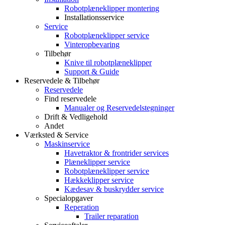
Robotplæneklipper montering
Installationsservice
Service
Robotplæneklipper service
Vinteropbevaring
Tilbehør
Knive til robotplæneklipper
Support & Guide
Reservedele & Tilbehør
Reservedele
Find reservedele
Manualer og Reservedelstegninger
Drift & Vedligehold
Andet
Værksted & Service
Maskinservice
Havetraktor & frontrider services
Plæneklipper service
Robotplæneklipper service
Hækkeklipper service
Kædesav & buskrydder service
Specialopgaver
Reperation
Trailer reparation