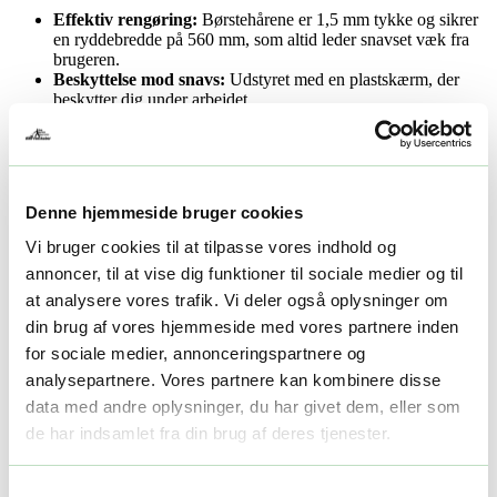
Effektiv rengøring:
Børstehårene er 1,5 mm tykke og sikrer
en ryddebredde på 560 mm, som altid leder snavset væk fra
brugeren.
Beskyttelse mod snavs:
Udstyret med en plastskærm, der
beskytter dig under arbejdet.
Fleksibel anvendelse:
Tilkøb en skovlkost
(ARB2100)
separat for nem håndtering af sne og vand.
Ydeevne:
Denne hjemmeside bruger cookies
Høj fræsehastighed:
240 o/min.
Lav fræsehastighed:
210 o/min.
Vi bruger cookies til at tilpasse vores indhold og
Dette gør selv de mest krævende opgaver enkle og hurtige at
annoncer, til at vise dig funktioner til sociale medier og til
udføre.
at analysere vores trafik. Vi deler også oplysninger om
Kvalitet og teknologi:
din brug af vores hjemmeside med vores partnere inden
Alle vores værktøjer gennemgår grundige tests i vores forsknings-
og udviklingscenter for at sikre, at vi leverer produkter af højeste
for sociale medier, annonceringspartnere og
standard. Vores innovative børsteløse motor, unikke ARC
analysepartnere. Vores partnere kan kombinere disse
Lithium™-batterisystem og materialer af førsteklasses kvalitet gør
data med andre oplysninger, du har givet dem, eller som
vores værktøjer til en investering, der betaler sig.
de har indsamlet fra din brug af deres tjenester.
Yderligere information
Samtykkevalg