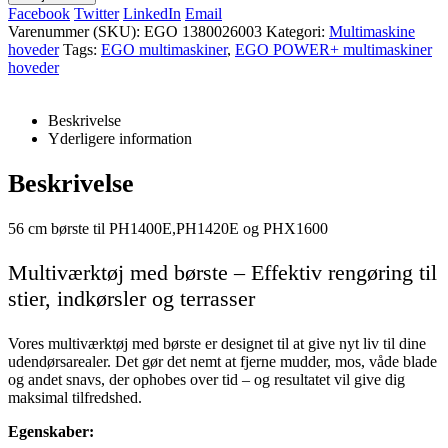
2.125,00 kr..
1.995,00 kr..
Facebook
Twitter
LinkedIn
Email
Varenummer (SKU):
EGO 1380026003
Kategori:
Multimaskine
hoveder
Tags:
EGO multimaskiner
,
EGO POWER+ multimaskiner
hoveder
Beskrivelse
Yderligere information
Beskrivelse
56 cm børste til PH1400E,PH1420E og PHX1600
Multiværktøj med børste – Effektiv rengøring til
stier, indkørsler og terrasser
Vores multiværktøj med børste er designet til at give nyt liv til dine
udendørsarealer. Det gør det nemt at fjerne mudder, mos, våde blade
og andet snavs, der ophobes over tid – og resultatet vil give dig
maksimal tilfredshed.
Egenskaber: