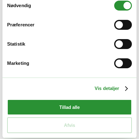
Vægt
8 kg
Nødvendig
Kompatibilitet
PH1400E
,
PH1420E
,
PHX1600
Præferencer
Relaterede produkter
Statistik
GOD PRIS
Marketing
Vis detaljer
Tillad alle
Afvis