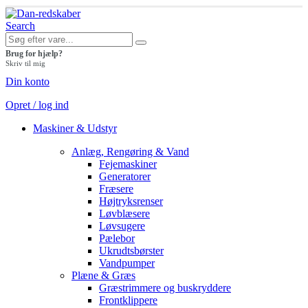
Search
Brug for hjælp?
Skriv til mig
Din konto
Opret / log ind
Maskiner & Udstyr
Anlæg, Rengøring & Vand
Fejemaskiner
Generatorer
Fræsere
Højtryksrenser
Løvblæsere
Løvsugere
Pælebor
Ukrudtsbørster
Vandpumper
Plæne & Græs
Græstrimmere og buskryddere
Frontklippere