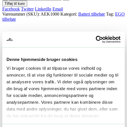
Tilføj til kurv
Facebook
Twitter
LinkedIn
Email
Varenummer (SKU):
AEK1000
Kategori:
Batteri tilbehør
Tag:
EGO
tilbehør
Beskrivelse
Yderligere information
Beskrivelse
Denne hjemmeside bruger cookies
Beskrivelse
Vi bruger cookies til at tilpasse vores indhold og
annoncer, til at vise dig funktioner til sociale medier og til
Sæt til montering af PGX3000D PÅ E-track
at analysere vores trafik. Vi deler også oplysninger om
.
din brug af vores hjemmeside med vores partnere inden
for sociale medier, annonceringspartnere og
Yderligere information
analysepartnere. Vores partnere kan kombinere disse
data med andre oplysninger, du har givet dem, eller som
Yderligere information
de har indsamlet fra din brug af deres tjenester.