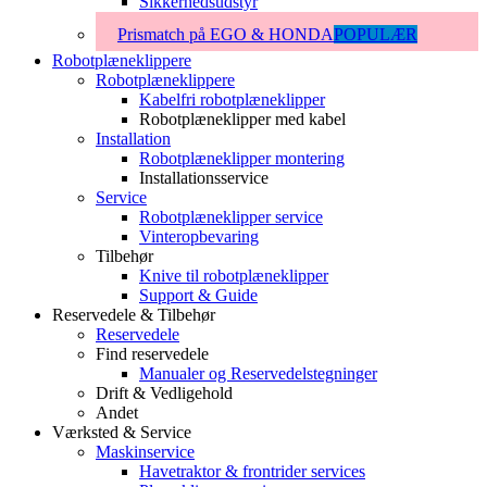
Sikkerhedsudstyr
Prismatch på EGO & HONDA
POPULÆR
Robotplæneklippere
Robotplæneklippere
Kabelfri robotplæneklipper
Robotplæneklipper med kabel
Installation
Robotplæneklipper montering
Installationsservice
Service
Robotplæneklipper service
Vinteropbevaring
Tilbehør
Knive til robotplæneklipper
Support & Guide
Reservedele & Tilbehør
Reservedele
Find reservedele
Manualer og Reservedelstegninger
Drift & Vedligehold
Andet
Værksted & Service
Maskinservice
Havetraktor & frontrider services