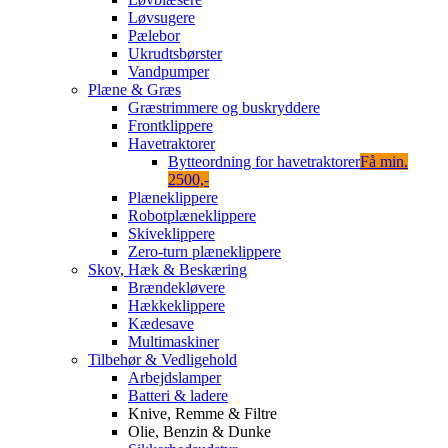
Løvsugere
Pælebor
Ukrudtsbørster
Vandpumper
Plæne & Græs
Græstrimmere og buskryddere
Frontklippere
Havetraktorer
Bytteordning for havetraktorer
Få min.
2500,-
Plæneklippere
Robotplæneklippere
Skiveklippere
Zero-turn plæneklippere
Skov, Hæk & Beskæring
Brændekløvere
Hækkeklippere
Kædesave
Multimaskiner
Tilbehør & Vedligehold
Arbejdslamper
Batteri & ladere
Knive, Remme & Filtre
Olie, Benzin & Dunke