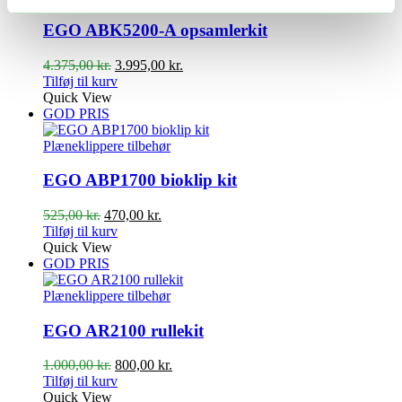
EGO ABK5200-A opsamlerkit
Den
Den
4.375,00
kr.
3.995,00
kr.
oprindelige
aktuelle
Tilføj til kurv
pris
pris
Quick View
var:
er:
GOD PRIS
4.375,00 kr..
3.995,00 kr..
Plæneklippere tilbehør
EGO ABP1700 bioklip kit
Den
Den
525,00
kr.
470,00
kr.
oprindelige
aktuelle
Tilføj til kurv
pris
pris
Quick View
var:
er:
GOD PRIS
525,00 kr..
470,00 kr..
Plæneklippere tilbehør
EGO AR2100 rullekit
Den
Den
1.000,00
kr.
800,00
kr.
oprindelige
aktuelle
Tilføj til kurv
pris
pris
Quick View