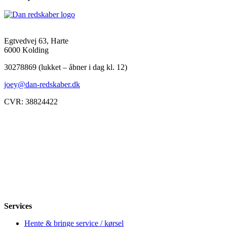
var:
er:
1.000,00 kr..
800,00 kr..
Egtvedvej 63, Harte
6000 Kolding
30278869 (lukket – åbner i dag kl. 12)
joey@dan-redskaber.dk
CVR: 38824422
Åbningstider
Mandag
8-12, 13-18
Tirsdag
8-12, 13-18
Onsdag
8-12, 13-18
Torsdag
8-12, 13-18
Fredag
8-12, 13-18
Lørdag
Lukket
Søndag
12-18
Services
Hente & bringe service / kørsel