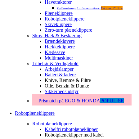
Havetraktorer
Bytteordning for havetraktorer
Få min. 2500,-
Plæneklippere
Robotplæneklippere
Skiveklippere
Zero-turn plæneklippere
Skov, Hæk & Beskæring
Brændekløvere
Hækkeklippere
Kædesave
Multimaskiner
Tilbehør & Vedligehold
Arbejdslamper
Batteri & ladere
Knive, Remme & Filtre
Olie, Benzin & Dunke
Sikkerhedsudstyr
Prismatch på EGO & HONDA
POPULÆR
Robotplæneklippere
Robotplæneklippere
Kabelfri robotplæneklipper
Robotplæneklipper med kabel