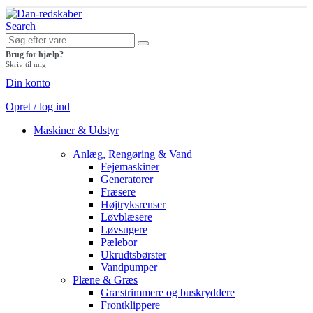
Search
Brug for hjælp?
Skriv til mig
Din konto
Opret / log ind
Maskiner & Udstyr
Anlæg, Rengøring & Vand
Fejemaskiner
Generatorer
Fræsere
Højtryksrenser
Løvblæsere
Løvsugere
Pælebor
Ukrudtsbørster
Vandpumper
Plæne & Græs
Græstrimmere og buskryddere
Frontklippere