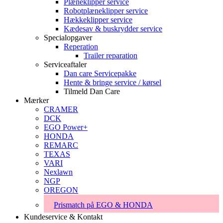
Plæneklipper service
Robotplæneklipper service
Hækkeklipper service
Kædesav & buskrydder service
Specialopgaver
Reperation
Trailer reparation
Serviceaftaler
Dan care Servicepakke
Hente & bringe service / kørsel
Tilmeld Dan Care
Mærker
CRAMER
DCK
EGO Power+
HONDA
REMARC
TEXAS
VARI
Nexlawn
NGP
OREGON
Prismatch på EGO & HONDA
Kundeservice & Kontakt