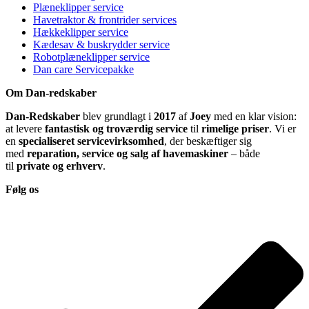
Plæneklipper service
Havetraktor & frontrider services
Hækkeklipper service
Kædesav & buskrydder service
Robotplæneklipper service
Dan care Servicepakke
Om Dan-redskaber
Dan-Redskaber
blev grundlagt i
2017
af
Joey
med en klar vision:
at levere
fantastisk og troværdig service
til
rimelige priser
. Vi er
en
specialiseret servicevirksomhed
, der beskæftiger sig
med
reparation, service og salg af havemaskiner
– både
til
private og erhverv
.
Følg os