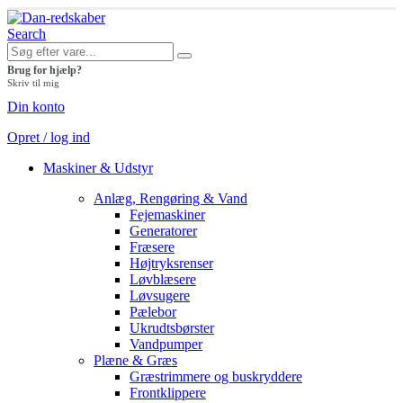
Search
Brug for hjælp?
Skriv til mig
Din konto
Opret / log ind
Maskiner & Udstyr
Anlæg, Rengøring & Vand
Fejemaskiner
Generatorer
Fræsere
Højtryksrenser
Løvblæsere
Løvsugere
Pælebor
Ukrudtsbørster
Vandpumper
Plæne & Græs
Græstrimmere og buskryddere
Frontklippere