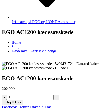
Prismatch på EGO og HONDA-maskiner
EGO AC1200 kædesavskæde
Home
Shop
Kædesave
,
Kædesav tilbehør
EGO AC1200 kædesavskæde
200,00
kr.
-
+
Tilføj til kurv
Facebook
Twitter
LinkedIn
Email