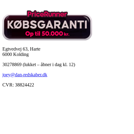
Egtvedvej 63, Harte
6000 Kolding
30278869 (lukket – åbner i dag kl. 12)
joey@dan-redskaber.dk
CVR: 38824422
Åbningstider
Mandag
8-12, 13-18
Tirsdag
8-12, 13-18
Onsdag
8-12, 13-18
Torsdag
8-12, 13-18
Fredag
8-12, 13-18
Lørdag
Lukket