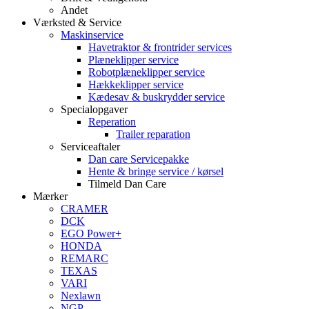
Andet
Værksted & Service
Maskinservice
Havetraktor & frontrider services
Plæneklipper service
Robotplæneklipper service
Hækkeklipper service
Kædesav & buskrydder service
Specialopgaver
Reperation
Trailer reparation
Serviceaftaler
Dan care Servicepakke
Hente & bringe service / kørsel
Tilmeld Dan Care
Mærker
CRAMER
DCK
EGO Power+
HONDA
REMARC
TEXAS
VARI
Nexlawn
NGP