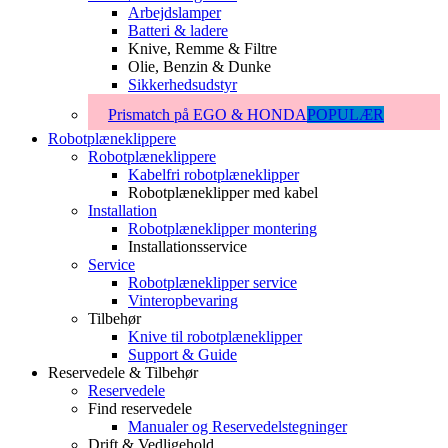
Arbejdslamper
Batteri & ladere
Knive, Remme & Filtre
Olie, Benzin & Dunke
Sikkerhedsudstyr
Prismatch på EGO & HONDA
POPULÆR
Robotplæneklippere
Robotplæneklippere
Kabelfri robotplæneklipper
Robotplæneklipper med kabel
Installation
Robotplæneklipper montering
Installationsservice
Service
Robotplæneklipper service
Vinteropbevaring
Tilbehør
Knive til robotplæneklipper
Support & Guide
Reservedele & Tilbehør
Reservedele
Find reservedele
Manualer og Reservedelstegninger
Drift & Vedligehold