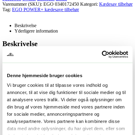
Varenummer (SKU):
EGO 0340172450
Kategori:
Kædesav tilbehør
Tag:
EGO POWER+ kædesave tilbehør
Beskrivelse
Yderligere information
Beskrivelse
Beskrivelse
AC1200 30 cm kædesavskæde til CSX3000
Denne hjemmeside bruger cookies
Yderligere information
Vi bruger cookies til at tilpasse vores indhold og
annoncer, til at vise dig funktioner til sociale medier og til
Yderligere information
at analysere vores trafik. Vi deler også oplysninger om
din brug af vores hjemmeside med vores partnere inden
for sociale medier, annonceringspartnere og
Vægt
1 kg
analysepartnere. Vores partnere kan kombinere disse
Relaterede produkter
data med andre oplysninger, du har givet dem, eller som