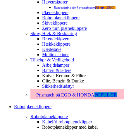
Havetraktorer
Bytteordning for havetraktorer
Få min. 2500,-
Plæneklippere
Robotplæneklippere
Skiveklippere
Zero-turn plæneklippere
Skov, Hæk & Beskæring
Brændekløvere
Hækkeklippere
Kædesave
Multimaskiner
Tilbehør & Vedligehold
Arbejdslamper
Batteri & ladere
Knive, Remme & Filtre
Olie, Benzin & Dunke
Sikkerhedsudstyr
Prismatch på EGO & HONDA
POPULÆR
Robotplæneklippere
Robotplæneklippere
Kabelfri robotplæneklipper
Robotplæneklipper med kabel