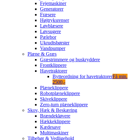
Fejemaskiner
Generatorer
Fræsere
Højtryksrenser
Løvblæsere
Løvsugere
Pælebor
Ukrudtsbørster
Vandpumper
Plæne & Græs
Græstrimmere og buskryddere
Frontklippere
Havetraktorer
Bytteordning for havetraktorer
Få min.
2500,-
Plæneklippere
Robotplæneklippere
Skiveklippere
Zero-turn plæneklippere
Skov, Hæk & Beskæring
Brændekløvere
Hækkeklippere
Kædesave
Multimaskiner
Tilbehør & Vedligehold