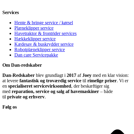
Søndag
12-18
Services
Hente & bringe service / kørsel
Plæneklipper service
Havetraktor & frontrider services
Hækkeklipper service
Kædesav & buskrydder service
Robotplæneklipper service
Dan care Servicepakke
Om Dan-redskaber
Dan-Redskaber
blev grundlagt i
2017
af
Joey
med en klar vision:
at levere
fantastisk og troværdig service
til
rimelige priser
. Vi er
en
specialiseret servicevirksomhed
, der beskæftiger sig
med
reparation, service og salg af havemaskiner
– både
til
private og erhverv
.
Følg os