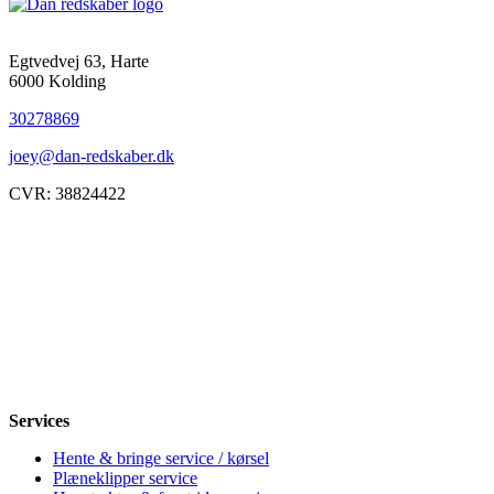
Egtvedvej 63, Harte
6000 Kolding
30278869
joey@dan-redskaber.dk
CVR: 38824422
Åbningstider
Mandag
8-12, 13-18
Tirsdag
8-12, 13-18
Onsdag
8-12, 13-18
Torsdag
8-12, 13-18
Fredag
8-12, 13-18
Lørdag
Lukket
Søndag
12-18
Services
Hente & bringe service / kørsel
Plæneklipper service