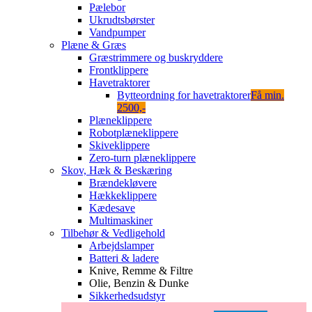
Pælebor
Ukrudtsbørster
Vandpumper
Plæne & Græs
Græstrimmere og buskryddere
Frontklippere
Havetraktorer
Bytteordning for havetraktorer
Få min.
2500,-
Plæneklippere
Robotplæneklippere
Skiveklippere
Zero-turn plæneklippere
Skov, Hæk & Beskæring
Brændekløvere
Hækkeklippere
Kædesave
Multimaskiner
Tilbehør & Vedligehold
Arbejdslamper
Batteri & ladere
Knive, Remme & Filtre
Olie, Benzin & Dunke
Sikkerhedsudstyr