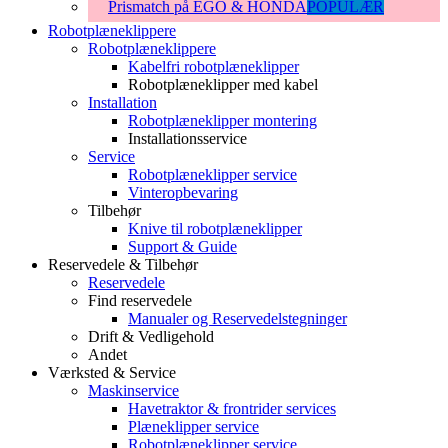
Prismatch på EGO & HONDA
POPULÆR
Robotplæneklippere
Robotplæneklippere
Kabelfri robotplæneklipper
Robotplæneklipper med kabel
Installation
Robotplæneklipper montering
Installationsservice
Service
Robotplæneklipper service
Vinteropbevaring
Tilbehør
Knive til robotplæneklipper
Support & Guide
Reservedele & Tilbehør
Reservedele
Find reservedele
Manualer og Reservedelstegninger
Drift & Vedligehold
Andet
Værksted & Service
Maskinservice
Havetraktor & frontrider services
Plæneklipper service
Robotplæneklipper service