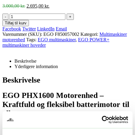
Den
Den
3.000,00
kr.
2.695,00
kr.
oprindelige
aktuelle
pris
pris
-
+
var:
er:
Tilføj til kurv
3.000,00 kr..
2.695,00 kr..
Facebook
Twitter
LinkedIn
Email
Varenummer (SKU):
EGO F850057002
Kategori:
Multimaskiner
motorenhed
Tags:
EGO multimaskiner
,
EGO POWER+
multimaskiner hoveder
Beskrivelse
Yderligere information
Beskrivelse
EGO PHX1600 Motorenhed –
Kraftfuld og fleksibel batterimotor til
alle opgaver
Opdag den alsidige og robuste
EGO PHX1600 motorenhed
,
designet til krævende brugere, der ønsker maksimal ydeevne og