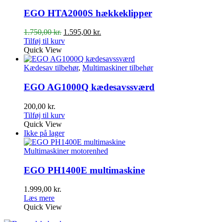
EGO HTA2000S hækkeklipper
Den
Den
1.750,00
kr.
1.595,00
kr.
oprindelige
aktuelle
Tilføj til kurv
pris
pris
Quick View
var:
er:
1.750,00 kr..
1.595,00 kr..
Kædesav tilbehør
,
Multimaskiner tilbehør
EGO AG1000Q kædesavssværd
200,00
kr.
Tilføj til kurv
Quick View
Ikke på lager
Multimaskiner motorenhed
EGO PH1400E multimaskine
1.999,00
kr.
Læs mere
Quick View