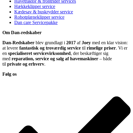
Havetraktor & frontrider services
Hækkeklipper service
Kædesav & buskrydder service
Robotplæneklipper service
Dan care Servicepakke
Om Dan-redskaber
Dan-Redskaber
blev grundlagt i
2017
af
Joey
med en klar vision:
at levere
fantastisk og troværdig service
til
rimelige priser
. Vi er
en
specialiseret servicevirksomhed
, der beskæftiger sig
med
reparation, service og salg af havemaskiner
– både
til
private og erhverv
.
Følg os