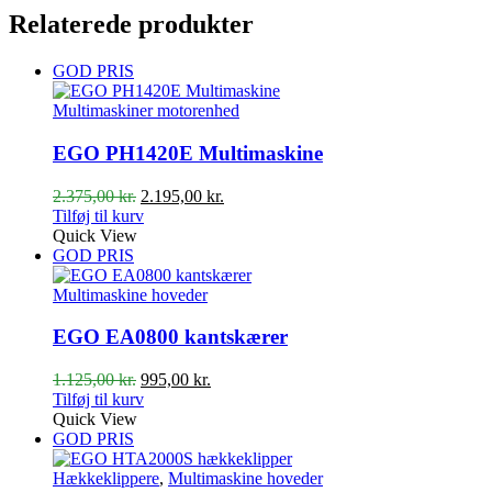
Relaterede produkter
GOD PRIS
Multimaskiner motorenhed
EGO PH1420E Multimaskine
Den
Den
2.375,00
kr.
2.195,00
kr.
oprindelige
aktuelle
Tilføj til kurv
pris
pris
Quick View
var:
er:
GOD PRIS
2.375,00 kr..
2.195,00 kr..
Multimaskine hoveder
EGO EA0800 kantskærer
Den
Den
1.125,00
kr.
995,00
kr.
oprindelige
aktuelle
Tilføj til kurv
pris
pris
Quick View
var:
er:
GOD PRIS
1.125,00 kr..
995,00 kr..
Hækkeklippere
,
Multimaskine hoveder