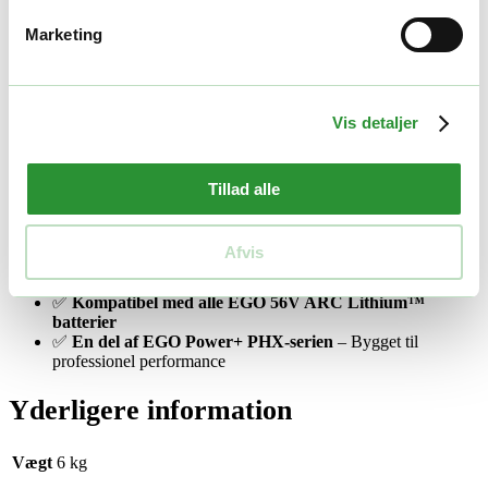
✅
Stærk og børsteløs motor
– Leverer høj og konstant kraft
selv under belastning
Marketing
✅
Kompatibel med EGO PHX-tilbehør
– Ét system, mange
funktioner
✅
Lang driftstid
– Brug den med EGO’s 56V batterier for
op til flere timers effektiv arbejde
Vis detaljer
✅
Let og ergonomisk design
– God balance og komfort ved
længere tids brug
✅
Støjsvag og miljøvenlig
– Ingen emissioner, minimal
vedligeholdelse
Tillad alle
✅
Kraft som benzin – bare bedre
– Velegnet til
professionelle brugere og større haver
✅
IPX4-klassificeret
– Vandafvisende konstruktion til brug i
Afvis
al slags vejr
✅
Variabel hastighed
– Fuldkontrol over arbejdshastigheden
✅
Kompatibel med alle EGO 56V ARC Lithium™
batterier
✅
En del af EGO Power+ PHX-serien
– Bygget til
professionel performance
Yderligere information
Vægt
6 kg