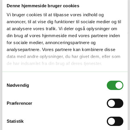
fleksibilitet i haven – helt uden støj, røg eller bøvl med benzin.
Denne hjemmeside bruger cookies
Denne
motorenhed er grundstenen i EGO’s professionelle X-
serie
, som gør det muligt at bruge ét kraftcenter til en lang række
Vi bruger cookies til at tilpasse vores indhold og
forskellige redskaber.
annoncer, til at vise dig funktioner til sociale medier og til
PHX1600
er en
kraftigere og mere robust motorenhed
end dens
at analysere vores trafik. Vi deler også oplysninger om
lillebror
EGO PH1420E
, som er målrettet lettere haveopgaver. Hvor
din brug af vores hjemmeside med vores partnere inden
PH1420E
egner sig godt til almindelig brug i villahaven, er
for sociale medier, annonceringspartnere og
PHX1600 bygget til professionel drift og større haver
, hvor man
stiller krav til styrke og driftssikkerhed.
analysepartnere. Vores partnere kan kombinere disse
data med andre oplysninger, du har givet dem, eller som
Hvorfor vælge PHX1600 frem for PH1420E?
de har indsamlet fra din brug af deres tjenester.
PHX1600 har en
stærkere børsteløs motor
med mere
Samtykkevalg
moment – ideel til tunge opgaver
Nødvendig
Bedre egnet til krævende værktøj som
kultivator,
kantklipper og børstehoved
Mere robust opbygning og
professionel ydeevne
En smule tungere (ca. 3,5 kg mod PH1420E’s ca. 2,5 kg),
Præferencer
men med klart mere kraft
Nøglefunktioner:
Statistik