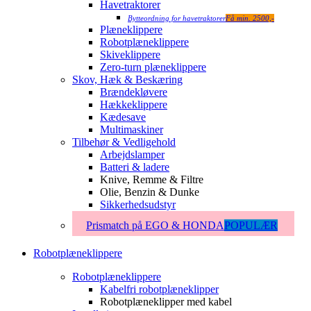
Havetraktorer
Bytteordning for havetraktorer
Få min. 2500,-
Plæneklippere
Robotplæneklippere
Skiveklippere
Zero-turn plæneklippere
Skov, Hæk & Beskæring
Brændekløvere
Hækkeklippere
Kædesave
Multimaskiner
Tilbehør & Vedligehold
Arbejdslamper
Batteri & ladere
Knive, Remme & Filtre
Olie, Benzin & Dunke
Sikkerhedsudstyr
Prismatch på EGO & HONDA
POPULÆR
Robotplæneklippere
Robotplæneklippere
Kabelfri robotplæneklipper
Robotplæneklipper med kabel