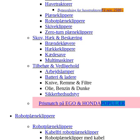
Havetraktorer
Bytteordning for havetraktorer
Få min. 2500,-
Plæneklippere
Robotplæneklippere
Skiveklippere
Zero-turn plæneklippere
Skov, Hæk & Beskæring
Brændekløvere
Hækkeklippere
Kædesave
Multimaskiner
Tilbehør & Vedligehold
Arbejdslamper
Batteri & ladere
Knive, Remme & Filtre
Olie, Benzin & Dunke
Sikkerhedsudstyr
Prismatch på EGO & HONDA
POPULÆR
Robotplæneklippere
Robotplæneklippere
Kabelfri robotplæneklipper
Robotplæneklipper med kabel