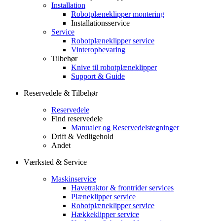
Installation
Robotplæneklipper montering
Installationsservice
Service
Robotplæneklipper service
Vinteropbevaring
Tilbehør
Knive til robotplæneklipper
Support & Guide
Reservedele & Tilbehør
Reservedele
Find reservedele
Manualer og Reservedelstegninger
Drift & Vedligehold
Andet
Værksted & Service
Maskinservice
Havetraktor & frontrider services
Plæneklipper service
Robotplæneklipper service
Hækkeklipper service