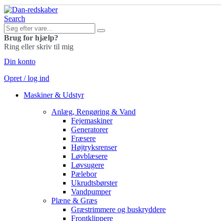
Search
Brug for hjælp?
Ring eller skriv til mig
Din konto
Opret / log ind
Maskiner & Udstyr
Anlæg, Rengøring & Vand
Fejemaskiner
Generatorer
Fræsere
Højtryksrenser
Løvblæsere
Løvsugere
Pælebor
Ukrudtsbørster
Vandpumper
Plæne & Græs
Græstrimmere og buskryddere
Frontklippere