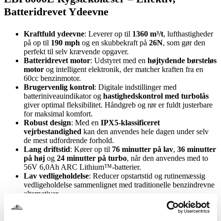
Batteridrevet Ydeevne
Kraftfuld ydeevne
: Leverer op til
1360 m³/t
, lufthastigheder
på op til
190 mph
og en skubbekraft på
26N
, som gør den
perfekt til selv krævende opgaver.
Batteridrevet motor
: Udstyret med en
højtydende børsteløs
motor
og intelligent elektronik, der matcher kraften fra en
60cc benzinmotor.
Brugervenlig kontrol
: Digitale indstillinger med
batteriniveauindikator og
hastighedskontrol med turbolås
giver optimal fleksibilitet. Håndgreb og rør er fuldt justerbare
for maksimal komfort.
Robust design
: Med en
IPX5-klassificeret
vejrbestandighed
kan den anvendes hele dagen under selv
de mest udfordrende forhold.
Lang driftstid
: Kører op til
76 minutter på lav
,
36 minutter
på høj
og
24 minutter på turbo
, når den anvendes med to
56V 6,0Ah ARC Lithium™-batterier.
Lav vedligeholdelse
: Reducer opstartstid og rutinemæssig
vedligeholdelse sammenlignet med traditionelle benzindrevne
alternativer.
LBP8000E rygsækblæseren er det professionelle valg til dem,
der kræver kraft, holdbarhed og fleksibilitet.