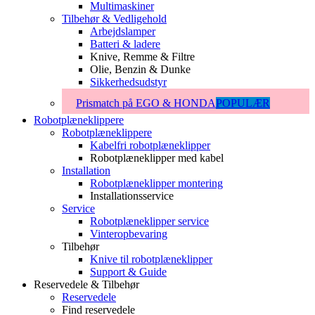
Multimaskiner
Tilbehør & Vedligehold
Arbejdslamper
Batteri & ladere
Knive, Remme & Filtre
Olie, Benzin & Dunke
Sikkerhedsudstyr
Prismatch på EGO & HONDA
POPULÆR
Robotplæneklippere
Robotplæneklippere
Kabelfri robotplæneklipper
Robotplæneklipper med kabel
Installation
Robotplæneklipper montering
Installationsservice
Service
Robotplæneklipper service
Vinteropbevaring
Tilbehør
Knive til robotplæneklipper
Support & Guide
Reservedele & Tilbehør
Reservedele
Find reservedele