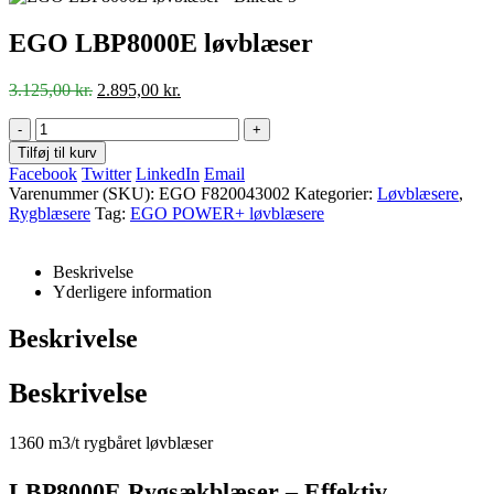
EGO LBP8000E løvblæser
Den
Den
3.125,00
kr.
2.895,00
kr.
oprindelige
aktuelle
pris
pris
-
+
var:
er:
Tilføj til kurv
3.125,00 kr..
2.895,00 kr..
Facebook
Twitter
LinkedIn
Email
Varenummer (SKU):
EGO F820043002
Kategorier:
Løvblæsere
,
Rygblæsere
Tag:
EGO POWER+ løvblæsere
Beskrivelse
Yderligere information
Beskrivelse
Beskrivelse
1360 m3/t rygbåret løvblæser
LBP8000E Rygsækblæser – Effektiv,