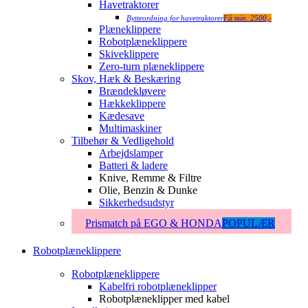
Havetraktorer
Bytteordning for havetraktorer
Få min. 2500,-
Plæneklippere
Robotplæneklippere
Skiveklippere
Zero-turn plæneklippere
Skov, Hæk & Beskæring
Brændekløvere
Hækkeklippere
Kædesave
Multimaskiner
Tilbehør & Vedligehold
Arbejdslamper
Batteri & ladere
Knive, Remme & Filtre
Olie, Benzin & Dunke
Sikkerhedsudstyr
Prismatch på EGO & HONDA
POPULÆR
Robotplæneklippere
Robotplæneklippere
Kabelfri robotplæneklipper
Robotplæneklipper med kabel