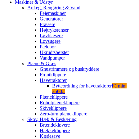
Maskiner & Udstyr
Anlæg, Rengøring & Vand
Fejemaskiner
Generatorer
Fræsere
Højtryksrenser
Løvblæsere
Løvsugere
Pælebor
Ukrudtsbørster
Vandpumper
Plæne & Græs
Græstrimmere og buskryddere
Frontklippere
Havetraktorer
Bytteordning for havetraktorer
Få min.
2500,-
Plæneklippere
Robotplæneklippere
Skiveklippere
Zero-turn plæneklippere
Skov, Hæk & Beskæring
Brændekløvere
Hækkeklippere
Kædesave