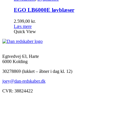
EGO LB6000E løvblæser
2.599,00
kr.
Læs mere
Quick View
Egtvedvej 63, Harte
6000 Kolding
30278869 (lukket – åbner i dag kl. 12)
joey@dan-redskaber.dk
CVR: 38824422
Åbningstider
Mandag
8-12, 13-18
Tirsdag
8-12, 13-18
Onsdag
8-12, 13-18
Torsdag
8-12, 13-18