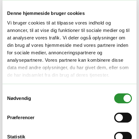
Yderligere information
Denne hjemmeside bruger cookies
Vi bruger cookies til at tilpasse vores indhold og
Yderligere information
annoncer, til at vise dig funktioner til sociale medier og til
at analysere vores trafik. Vi deler også oplysninger om
Vægt
12,4 kg
din brug af vores hjemmeside med vores partnere inden
for sociale medier, annonceringspartnere og
Relaterede produkter
analysepartnere. Vores partnere kan kombinere disse
data med andre oplysninger, du har givet dem, eller som
de har indsamlet fra din brug af deres tjenester.
Løvblæsere
Cramer 48B800-KIT
Samtykkevalg
Nødvendig
2.395,00
kr.
Tilføj til kurv
Quick View
Præferencer
Rygblæsere
Cramer BB36 Optimus Rygbåren løvblæser
Statistik