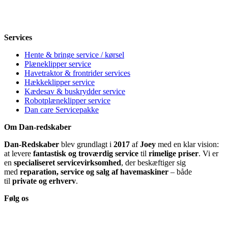
Fredag
8-12, 13-18
Lørdag
Lukket
Søndag
12-18
Services
Hente & bringe service / kørsel
Plæneklipper service
Havetraktor & frontrider services
Hækkeklipper service
Kædesav & buskrydder service
Robotplæneklipper service
Dan care Servicepakke
Om Dan-redskaber
Dan-Redskaber
blev grundlagt i
2017
af
Joey
med en klar vision:
at levere
fantastisk og troværdig service
til
rimelige priser
. Vi er
en
specialiseret servicevirksomhed
, der beskæftiger sig
med
reparation, service og salg af havemaskiner
– både
til
private og erhverv
.
Følg os