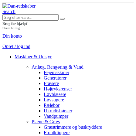
Search
Brug for hjælp?
Skriv til mig
Din konto
Opret / log ind
Maskiner & Udstyr
Anlæg, Rengøring & Vand
Fejemaskiner
Generatorer
Fræsere
Højtryksrenser
Løvblæsere
Løvsugere
Pælebor
Ukrudtsbørster
Vandpumper
Plæne & Græs
Græstrimmere og buskryddere
Frontklippere