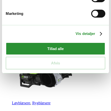
4.495,00
kr.
Tilføj til kurv
Marketing
Quick View
GOD PRIS
Vis detaljer
Tillad alle
Afvis
Løvblæsere
,
Rygblæsere