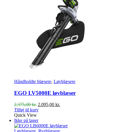
Håndholdte blæsere
,
Løvblæsere
EGO LV5000E løvblæser
Den
Den
2.375,00
kr.
2.095,00
kr.
oprindelige
aktuelle
Tilføj til kurv
pris
pris
Quick View
var:
er:
Ikke på lager
2.375,00 kr..
2.095,00 kr..
Løvblæsere
,
Rygblæsere