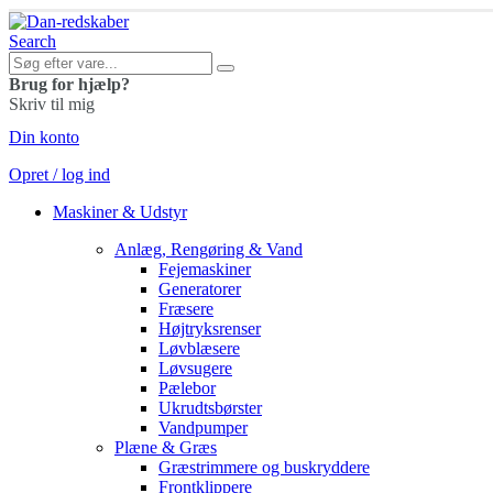
Search
Brug for hjælp?
Skriv til mig
Din konto
Opret / log ind
Maskiner & Udstyr
Anlæg, Rengøring & Vand
Fejemaskiner
Generatorer
Fræsere
Højtryksrenser
Løvblæsere
Løvsugere
Pælebor
Ukrudtsbørster
Vandpumper
Plæne & Græs
Græstrimmere og buskryddere
Frontklippere