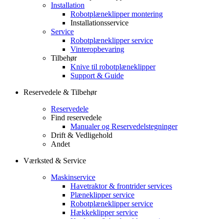
Installation
Robotplæneklipper montering
Installationsservice
Service
Robotplæneklipper service
Vinteropbevaring
Tilbehør
Knive til robotplæneklipper
Support & Guide
Reservedele & Tilbehør
Reservedele
Find reservedele
Manualer og Reservedelstegninger
Drift & Vedligehold
Andet
Værksted & Service
Maskinservice
Havetraktor & frontrider services
Plæneklipper service
Robotplæneklipper service
Hækkeklipper service