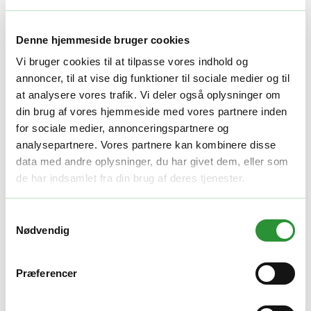
Vægt
2 kg
Denne hjemmeside bruger cookies
Relaterede produkter
Vi bruger cookies til at tilpasse vores indhold og
annoncer, til at vise dig funktioner til sociale medier og til
Buskryddere tilbehør
,
Hækkeklippere tilbehør
at analysere vores trafik. Vi deler også oplysninger om
din brug af vores hjemmeside med vores partnere inden
EGO AGT1000 Fedt
for sociale medier, annonceringspartnere og
100,00
kr.
analysepartnere. Vores partnere kan kombinere disse
Tilføj til kurv
data med andre oplysninger, du har givet dem, eller som
Quick View
de har indsamlet fra din brug af deres tjenester.
GOD PRIS
Plæneklippere tilbehør
Samtykkevalg
Nødvendig
EGO AB1700 Bioklipkniv
Den
Den
250,00
kr.
235,00
kr.
oprindelige
aktuelle
Tilføj til kurv
Præferencer
pris
pris
Quick View
var:
er:
GOD PRIS
250,00 kr..
235,00 kr..