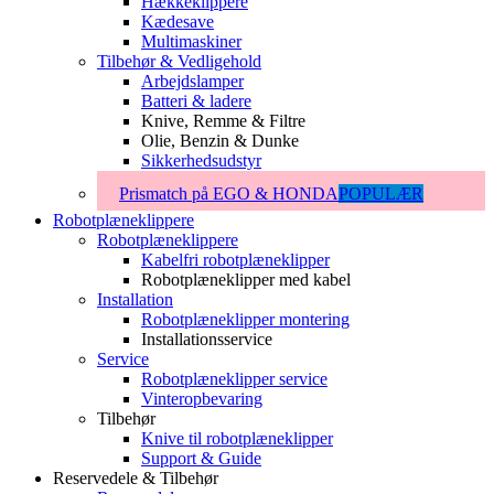
Hækkeklippere
Kædesave
Multimaskiner
Tilbehør & Vedligehold
Arbejdslamper
Batteri & ladere
Knive, Remme & Filtre
Olie, Benzin & Dunke
Sikkerhedsudstyr
Prismatch på EGO & HONDA
POPULÆR
Robotplæneklippere
Robotplæneklippere
Kabelfri robotplæneklipper
Robotplæneklipper med kabel
Installation
Robotplæneklipper montering
Installationsservice
Service
Robotplæneklipper service
Vinteropbevaring
Tilbehør
Knive til robotplæneklipper
Support & Guide
Reservedele & Tilbehør