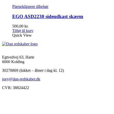
Plæneklippere tilbehør
EGO ASD2230 sideudkast skærm
500,00
kr.
Tilføj til kurv
Quick View
Egtvedvej 63, Harte
6000 Kolding
30278869 (lukket – åbner i dag kl. 12)
joey@dan-redskaber.dk
CVR: 38824422
Åbningstider
Mandag
8-12, 13-18
Tirsdag
8-12, 13-18
Onsdag
8-12, 13-18