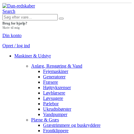
Search
Brug for hjælp?
Skriv til mig
Din konto
Opret / log ind
Maskiner & Udstyr
Anlæg, Rengøring & Vand
Fejemaskiner
Generatorer
Fræsere
Højtryksrenser
Løvblæsere
Løvsugere
Pælebor
Ukrudtsbørster
Vandpumper
Plæne & Græs
Græstrimmere og buskryddere
Frontklippere