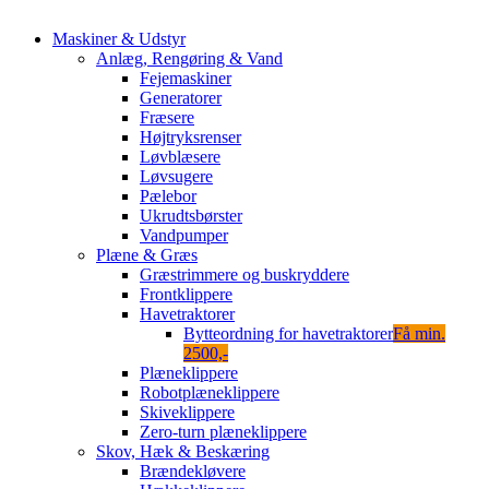
Maskiner & Udstyr
Anlæg, Rengøring & Vand
Fejemaskiner
Generatorer
Fræsere
Højtryksrenser
Løvblæsere
Løvsugere
Pælebor
Ukrudtsbørster
Vandpumper
Plæne & Græs
Græstrimmere og buskryddere
Frontklippere
Havetraktorer
Bytteordning for havetraktorer
Få min.
2500,-
Plæneklippere
Robotplæneklippere
Skiveklippere
Zero-turn plæneklippere
Skov, Hæk & Beskæring
Brændekløvere