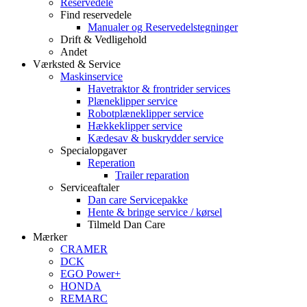
Reservedele
Find reservedele
Manualer og Reservedelstegninger
Drift & Vedligehold
Andet
Værksted & Service
Maskinservice
Havetraktor & frontrider services
Plæneklipper service
Robotplæneklipper service
Hækkeklipper service
Kædesav & buskrydder service
Specialopgaver
Reperation
Trailer reparation
Serviceaftaler
Dan care Servicepakke
Hente & bringe service / kørsel
Tilmeld Dan Care
Mærker
CRAMER
DCK
EGO Power+
HONDA
REMARC