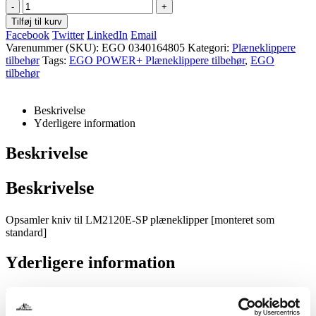
pris
pris
-
+
var:
er:
Tilføj til kurv
425,00 kr..
395,00 kr..
Facebook
Twitter
LinkedIn
Email
Varenummer (SKU):
EGO 0340164805
Kategori:
Plæneklippere
tilbehør
Tags:
EGO POWER+ Plæneklippere tilbehør
,
EGO
tilbehør
Beskrivelse
Yderligere information
Beskrivelse
Beskrivelse
Opsamler kniv til LM2120E-SP plæneklipper [monteret som
standard]
Yderligere information
Yderligere information