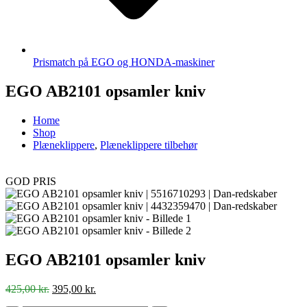
Prismatch på EGO og HONDA-maskiner
EGO AB2101 opsamler kniv
Home
Shop
Plæneklippere
,
Plæneklippere tilbehør
GOD PRIS
EGO AB2101 opsamler kniv
Den
Den
425,00
kr.
395,00
kr.
oprindelige
aktuelle