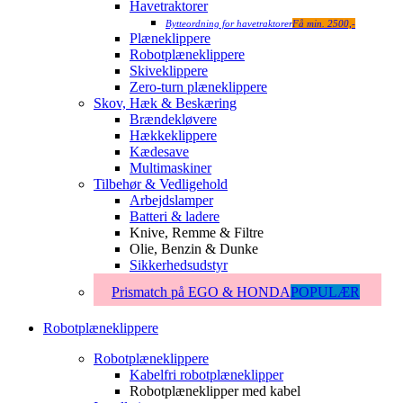
Havetraktorer
Bytteordning for havetraktorer
Få min. 2500,-
Plæneklippere
Robotplæneklippere
Skiveklippere
Zero-turn plæneklippere
Skov, Hæk & Beskæring
Brændekløvere
Hækkeklippere
Kædesave
Multimaskiner
Tilbehør & Vedligehold
Arbejdslamper
Batteri & ladere
Knive, Remme & Filtre
Olie, Benzin & Dunke
Sikkerhedsudstyr
Prismatch på EGO & HONDA
POPULÆR
Robotplæneklippere
Robotplæneklippere
Kabelfri robotplæneklipper
Robotplæneklipper med kabel