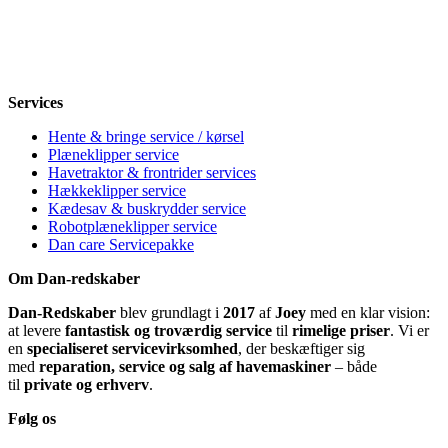
Torsdag
8-12, 13-18
Fredag
8-12, 13-18
Lørdag
Lukket
Søndag
12-18
Services
Hente & bringe service / kørsel
Plæneklipper service
Havetraktor & frontrider services
Hækkeklipper service
Kædesav & buskrydder service
Robotplæneklipper service
Dan care Servicepakke
Om Dan-redskaber
Dan-Redskaber
blev grundlagt i
2017
af
Joey
med en klar vision:
at levere
fantastisk og troværdig service
til
rimelige priser
. Vi er
en
specialiseret servicevirksomhed
, der beskæftiger sig
med
reparation, service og salg af havemaskiner
– både
til
private og erhverv
.
Følg os