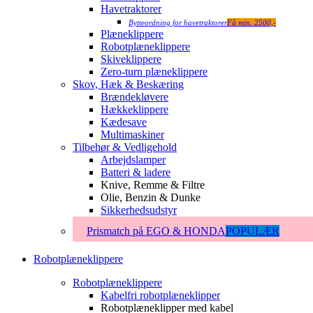
Havetraktorer
Bytteordning for havetraktorer
Få min. 2500,-
Plæneklippere
Robotplæneklippere
Skiveklippere
Zero-turn plæneklippere
Skov, Hæk & Beskæring
Brændekløvere
Hækkeklippere
Kædesave
Multimaskiner
Tilbehør & Vedligehold
Arbejdslamper
Batteri & ladere
Knive, Remme & Filtre
Olie, Benzin & Dunke
Sikkerhedsudstyr
Prismatch på EGO & HONDA
POPULÆR
Robotplæneklippere
Robotplæneklippere
Kabelfri robotplæneklipper
Robotplæneklipper med kabel