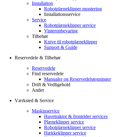
Installation
Robotplæneklipper montering
Installationsservice
Service
Robotplæneklipper service
Vinteropbevaring
Tilbehør
Knive til robotplæneklipper
Support & Guide
Reservedele & Tilbehør
Reservedele
Find reservedele
Manualer og Reservedelstegninger
Drift & Vedligehold
Andet
Værksted & Service
Maskinservice
Havetraktor & frontrider services
Plæneklipper service
Robotplæneklipper service
Hækkeklipper service