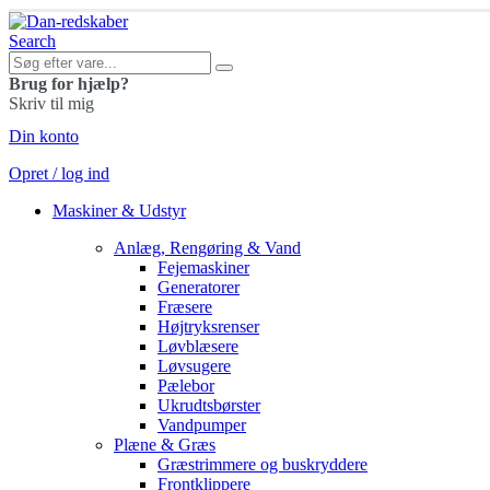
Search
Brug for hjælp?
Skriv til mig
Din konto
Opret / log ind
Maskiner & Udstyr
Anlæg, Rengøring & Vand
Fejemaskiner
Generatorer
Fræsere
Højtryksrenser
Løvblæsere
Løvsugere
Pælebor
Ukrudtsbørster
Vandpumper
Plæne & Græs
Græstrimmere og buskryddere
Frontklippere