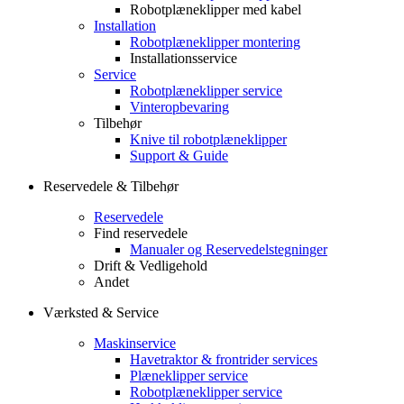
Robotplæneklipper med kabel
Installation
Robotplæneklipper montering
Installationsservice
Service
Robotplæneklipper service
Vinteropbevaring
Tilbehør
Knive til robotplæneklipper
Support & Guide
Reservedele & Tilbehør
Reservedele
Find reservedele
Manualer og Reservedelstegninger
Drift & Vedligehold
Andet
Værksted & Service
Maskinservice
Havetraktor & frontrider services
Plæneklipper service
Robotplæneklipper service