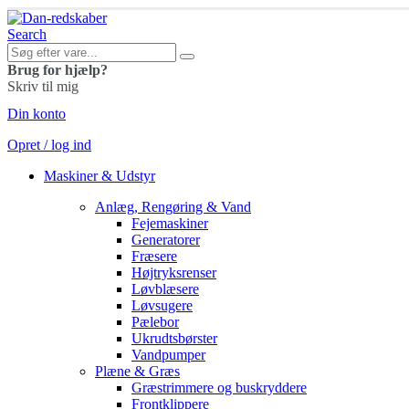
Search
Brug for hjælp?
Skriv til mig
Din konto
Opret / log ind
Maskiner & Udstyr
Anlæg, Rengøring & Vand
Fejemaskiner
Generatorer
Fræsere
Højtryksrenser
Løvblæsere
Løvsugere
Pælebor
Ukrudtsbørster
Vandpumper
Plæne & Græs
Græstrimmere og buskryddere
Frontklippere