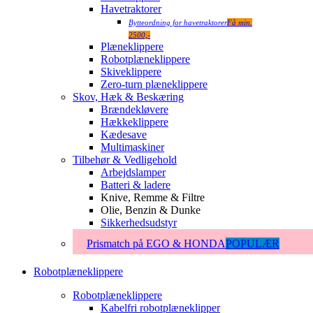
Havetraktorer
Bytteordning for havetraktorer
Få min.
2500,-
Plæneklippere
Robotplæneklippere
Skiveklippere
Zero-turn plæneklippere
Skov, Hæk & Beskæring
Brændekløvere
Hækkeklippere
Kædesave
Multimaskiner
Tilbehør & Vedligehold
Arbejdslamper
Batteri & ladere
Knive, Remme & Filtre
Olie, Benzin & Dunke
Sikkerhedsudstyr
Prismatch på EGO & HONDA
POPULÆR
Robotplæneklippere
Robotplæneklippere
Kabelfri robotplæneklipper