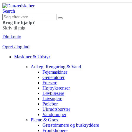
Search
Brug for hjælp?
Skriv til mig
Din konto
Opret / log ind
Maskiner & Udstyr
Anlæg, Rengøring & Vand
Fejemaskiner
Generatorer
Fræsere
Højtryksrenser
Løvblæsere
Løvsugere
Pælebor
Ukrudtsbørster
Vandpumper
Plæne & Græs
Græstrimmere og buskryddere
Frontklippere