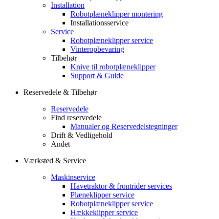
Installation
Robotplæneklipper montering
Installationsservice
Service
Robotplæneklipper service
Vinteropbevaring
Tilbehør
Knive til robotplæneklipper
Support & Guide
Reservedele & Tilbehør
Reservedele
Find reservedele
Manualer og Reservedelstegninger
Drift & Vedligehold
Andet
Værksted & Service
Maskinservice
Havetraktor & frontrider services
Plæneklipper service
Robotplæneklipper service
Hækkeklipper service