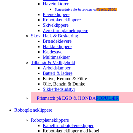
Havetraktorer
Bytteordning for havetraktorer
Få min. 2500,-
Plæneklippere
Robotplæneklippere
Skiveklippere
Zero-turn plæneklippere
Skov, Hæk & Beskæring
Brændekløvere
Hækkeklippere
Kædesave
Multimaskiner
Tilbehør & Vedligehold
Arbejdslamper
Batteri & ladere
Knive, Remme & Filtre
Olie, Benzin & Dunke
Sikkerhedsudstyr
Prismatch på EGO & HONDA
POPULÆR
Robotplæneklippere
Robotplæneklippere
Kabelfri robotplæneklipper
Robotplæneklipper med kabel